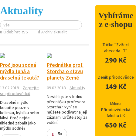
Aktuality
Vybíráme
z e-shopu
Vše
Odebírat RSS
Archiv aktualit
Tričko "Zvířecí
abeceda - T"
290 Kč
Proč jsou sodná
Přednáška prof.
mýdla tuhá a
Storcha o stavu
draselná tekutá?
planety Země
Deník přírodovědce
149 Kč
13.02.2018
Zeptejte
09.02.2018
Aktuality
se přírodovědců
Nestihli jste v lednu
přednášku profesora
Draselné mýdlo
Mikina
Storcha? Nyní se
koupíte pouze v
Přírodovědecká
můžete podívat na její
kelímku, kyblíku nebo
fakulta UK
záznam. Určitě stojí za
láhvi. Proč nejde
vidění.
úhledně zabalit jako
650 Kč
mýdlo sodné?
5x