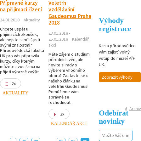
Přípravné kurzy
Veletrh
na přijímací řízení
vzdělávání
Gaudeamus Praha
Výhody
24.01.2018
Aktuality
2018
registrace
Chcete uspět u
23.01.2018 -
přijímacích zkoušek,
25.01.2018
Kalendář
ale nejste si příliš jisti
svými znalostmi?
akcí
Karta přírodovědce
Přírodovědecká fakulta
vám zajistí volný
Máte zájem o studium
UK pro vás připravila
vstup do muzeí PřF
přírodních věd, ale
kurzy, díky kterým
UK.
nevíte si rady s
můžete svou šanci na
výběrem vhodného
přijetí výrazně zvýšit.
oboru? Zastavte se u
Zobrazit výhody
našeho článku na
2x
veletrhu Gaudeamus!
Pomůžeme vám
AKTUALITY
správně se
rozhodnout.
Archiv
Odebírat
2x
novinky
KALENDÁŘ AKCÍ
...