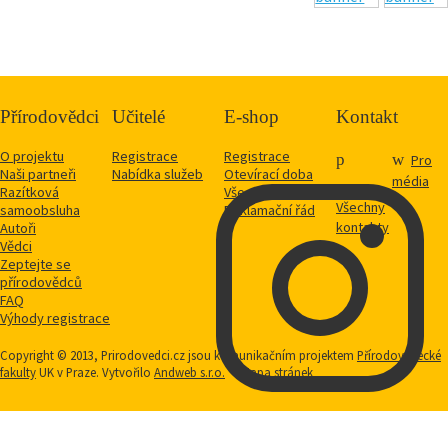
Přírodovědci
Učitelé
E-shop
Kontakt
O projektu
Registrace
Registrace
Pro
Naši partneři
Nabídka služeb
Otevírací doba
média
Razítková
Vše o nákupu
Všechny
samoobsluha
Reklamační řád
kontakty
Autoři
Vědci
Zeptejte se
přírodovědců
FAQ
Výhody registrace
Copyright © 2013, Prirodovedci.cz jsou komunikačním projektem
Přírodovědecké
fakulty
UK v Praze. Vytvořilo
Andweb s.r.o.
Mapa stránek