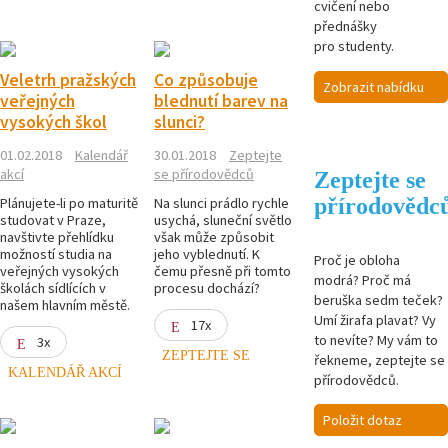
cvičení nebo
přednášky
pro studenty.
Veletrh pražských
Co způsobuje
Zobrazit nabídku
veřejných
blednutí barev na
vysokých škol
slunci?
01.02.2018
Kalendář
30.01.2018
Zeptejte
akcí
se přírodovědců
Zeptejte se
přírodovědc
Plánujete-li po maturitě
Na slunci prádlo rychle
studovat v Praze,
usychá, sluneční světlo
navštivte přehlídku
však může způsobit
možností studia na
jeho vyblednutí. K
Proč je obloha
veřejných vysokých
čemu přesně při tomto
modrá? Proč má
školách sídlících v
procesu dochází?
beruška sedm teček?
našem hlavním městě.
Umí žirafa plavat? Vy
17x
to nevíte? My vám to
3x
ZEPTEJTE SE
řekneme, zeptejte se
KALENDÁŘ AKCÍ
přírodovědců.
Položit dotaz