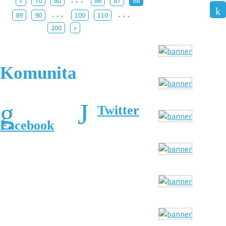
«
70
80
86
87
88
...
...
89
90
100
110
200
»
Komunita
Twitter
Facebook