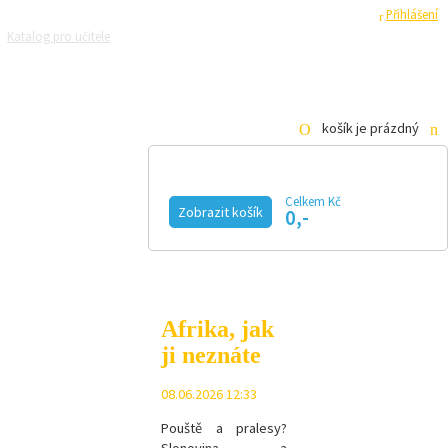
Registrace
Přihlášení
Katalog pro učitele
Zeptejte se přírodovědců
Razítková samoobsluha
Pro média
košík je prázdný
Celkem Kč
Zobrazit košík
0,-
KALENDÁŘ AKCÍ
MAGAZÍN
VIDEO
FOTOGALERIE
KE STAŽENÍ
E-SHOP
Afrika, jak
ji neznáte
08.06.2026 12:33
Pouště a pralesy?