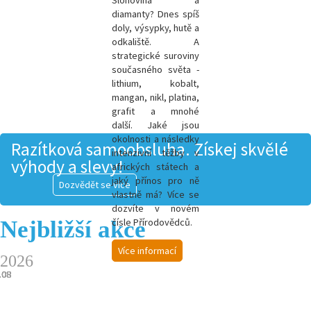
Slonovina a
diamanty? Dnes spíš
doly, výsypky, hutě a
odkaliště. A
strategické suroviny
současného světa -
l
ithium, kobalt,
mangan, nikl, platina,
grafit a mnohé
další.
Jaké jsou
okolnosti a následky
Razítková samoobsluha. Získej skvělé
intenzivní těžby v
výhody a slevy!
afrických státech a
jaký přínos pro ně
Dozvědět se více
vlastně má? Více se
dozvíte v novém
Nejbližší akce
čísle Přírodovědců.
Více informací
2026
.08
.08
.08
.08
.08