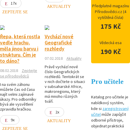
17x
Předplatné magazínu
AKTUALITY
Přírodovědci.cz (4
ZEPTEJTE SE
vytištěná čísla)
175 Kč
Řepa, která rostla
Vychází nové
vedle hrachu,
Geografické
Vědecká esa
měla jinou barvu i
rozhledy
190 Kč
strukturu. Čím je
07.02.2018
Aktuality
to dáno?
Právě vychází nové
08.02.2018
Zeptejte
číslo Geografických
se přírodovědců
rozhledů. Tentokrát se
Pro učitele
v nich dočtete o situaci
I na svém záhonu
v subsaharské Africe,
můžete čas od času
makroregionu, který
najít velmi zajímavé
má mnoho různých
Katalog pro učitele je
úkazy. Pro odborníky
tváří.
nabídkový systém,
bývá ale vysvětlení
kde si
zaregistrovaný
zpravidla hračkou.
2x
učitel
může zapůjčit
9x
odborné přístroje,
AKTUALITY
objednat praktická
ZEPTEJTE SE