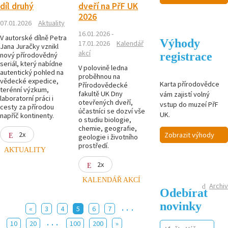
díl druhý
dveří na PřF UK
2026
07.01.2026
Aktuality
16.01.2026 -
V autorské dílně Petra
Výhody
17.01.2026
Kalendář
Jana Juračky vznikl
akcí
registrace
nový přírodovědný
seriál, který nabídne
V polovině ledna
autentický pohled na
proběhnou na
vědecké expedice,
Karta přírodovědce
Přírodovědecké
terénní výzkum,
fakultě UK Dny
vám zajistí volný
laboratorní
práci i
otevřených dveří,
vstup do muzeí PřF
cesty za přírodou
účastníci se dozví vše
UK.
napříč kontinenty.
o studiu biologie,
chemie, geografie,
2x
Zobrazit výhody
geologie i životního
prostředí.
AKTUALITY
2x
KALENDÁŘ AKCÍ
Archiv
Odebírat
novinky
...
«
3
4
5
6
7
...
10
20
100
200
»