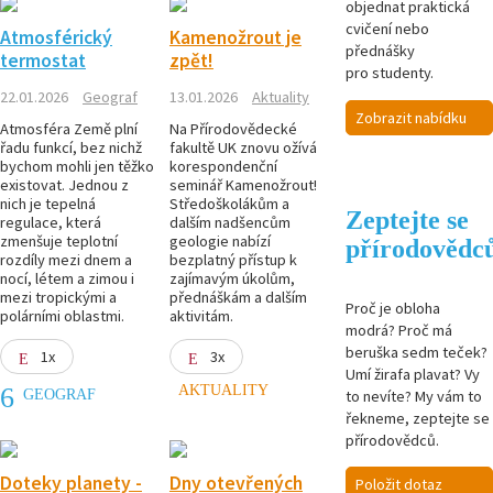
objednat praktická
cvičení nebo
Atmosférický
Kamenožrout je
přednášky
termostat
zpět!
pro studenty.
22.01.2026
Geograf
13.01.2026
Aktuality
Zobrazit nabídku
Atmosféra Země plní
Na Přírodovědecké
řadu funkcí, bez nichž
fakultě UK znovu ožívá
bychom mohli jen těžko
korespondenční
existovat. Jednou z
seminář Kamenožrout!
nich je tepelná
Středoškolákům a
Zeptejte se
regulace, která
dalším nadšencům
zmenšuje teplotní
geologie nabízí
přírodovědc
rozdíly mezi dnem a
bezplatný přístup k
nocí, létem a zimou i
zajímavým úkolům,
mezi tropickými a
přednáškám a dalším
Proč je obloha
polárními oblastmi.
aktivitám.
modrá? Proč má
beruška sedm teček?
1x
3x
Umí žirafa plavat? Vy
AKTUALITY
GEOGRAF
to nevíte? My vám to
řekneme, zeptejte se
přírodovědců.
Doteky planety -
Dny otevřených
Položit dotaz