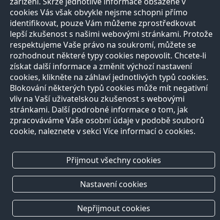
zařízení. Skrze jednotlivé informace obsažené v
cookies Vás však obvykle nejsme schopni přímo
identifikovat, pouze Vám můžeme zprostředkovat
lepší zkušenost s našimi webovými stránkami. Protože
respektujeme Vaše právo na soukromí, můžete se
rozhodnout některé typy cookies nepovolit. Chcete-li
získat další informace a změnit výchozí nastavení
Přírodovědci
Učitelé
E-shop
Kontakt
cookies, klikněte na záhlaví jednotlivých typů cookies.
O projektu
Registrace
Registrace
Blokování některých typů cookies může mít negativní
Pro
Naši partneři
Nabídka služeb
Otevírací doba
vliv na Vaší uživatelskou zkušenost s webovými
média
Razítková
Vše o nákupu
stránkami. Další podrobné informace o tom, jak
Všechny
samoobsluha
Reklamační řád
zpracováváme Vaše osobní údaje v podobě souborů
kontakty
Autoři
cookie, naleznete v sekci Více informací o cookies.
Vědci
Zeptejte se
přírodovědců
FAQ
Přijmout všechny cookies
Výhody registrace
Nastavení cookies
Copyright © 2013, Prirodovedci.cz jsou komunikačním projektem
Přírodovědecké
fakulty
UK v Praze. Vytvořilo
Andweb s.r.o.
Mapa stránek
Nepřijmout cookies