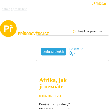
Registrace
Přihlášení
Katalog pro učitele
Zeptejte se přírodovědců
Razítková samoobsluha
Pro média
košík je prázdný
Celkem Kč
Zobrazit košík
0,-
KALENDÁŘ AKCÍ
MAGAZÍN
VIDEO
FOTOGALERIE
KE STAŽENÍ
E-SHOP
Afrika, jak
ji neznáte
08.06.2026 12:33
Pouště a pralesy?