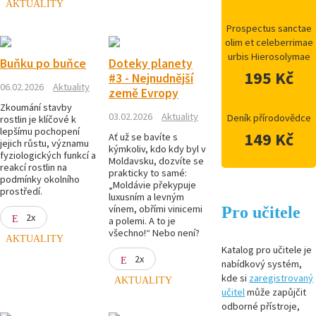
AKTUALITY
Prospectus sanctae
olim et celeberrimae
urbis Hierosolymae
Buňku po buňce
Doteky planety
195 Kč
#3 - Nejnudnější
06.02.2026
Aktuality
země Evropy
Zkoumání stavby
03.02.2026
Aktuality
Deník přírodovědce
rostlin je klíčové k
lepšímu pochopení
149 Kč
Ať už se bavíte s
jejich růstu, významu
kýmkoliv, kdo kdy byl v
fyziologických funkcí a
Moldavsku, dozvíte se
reakcí rostlin na
prakticky to samé:
podmínky okolního
„Moldávie překypuje
prostředí.
luxusním a levným
vínem, obřími vinicemi
Pro učitele
2x
a polemi. A to je
všechno!“ Nebo není?
AKTUALITY
Katalog pro učitele je
2x
nabídkový systém,
kde si
zaregistrovaný
AKTUALITY
učitel
může zapůjčit
odborné přístroje,