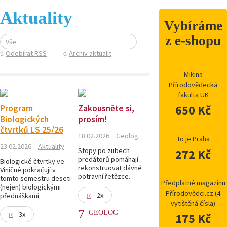
Aktuality
Vybíráme
z e-shopu
Vše
Odebírat RSS
Archiv aktualit
Mikina
Přírodovědecká
fakulta UK
650 Kč
Program
Zakousněte si,
Biologických
prosím!
čtvrtků LS 25/26
18.02.2026
Geolog
To je Praha
23.02.2026
Aktuality
Stopy po zubech
272 Kč
predátorů pomáhají
Biologické čtvrtky ve
rekonstruovat dávné
Viničné pokračují v
potravní řetězce.
tomto semestru deseti
Předplatné magazínu
(nejen) biologickými
Přírodovědci.cz (4
2x
přednáškami.
vytištěná čísla)
GEOLOG
3x
175 Kč