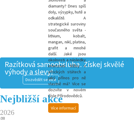
Slonovina a
diamanty? Dnes spíš
doly, výsypky, hutě a
odkaliště. A
strategické suroviny
současného světa -
l
ithium, kobalt,
mangan, nikl, platina,
grafit a mnohé
další.
Jaké jsou
okolnosti a následky
Razítková samoobsluha. Získej skvělé
intenzivní těžby v
výhody a slevy!
afrických státech a
jaký přínos pro ně
Dozvědět se více
vlastně má? Více se
dozvíte v novém
Nejbližší akce
čísle Přírodovědců.
Více informací
2026
.08
.08
.08
.08
.08