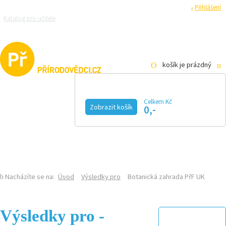
Registrace
Přihlášení
Katalog pro učitele
Zeptejte se přírodovědců
Razítková samoobsluha
Pro média
košík je prázdný
Celkem Kč
Zobrazit košík
0,-
KALENDÁŘ AKCÍ
MAGAZÍN
VIDEO
FOTOGALERIE
KE STAŽENÍ
E-SHOP
Nacházíte se na:
Úvod
Výsledky pro
Botanická zahrada PřF UK
Výsledky pro -