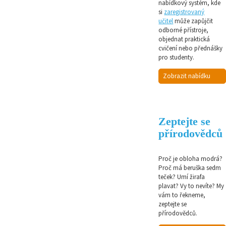
nabídkový systém, kde
si
zaregistrovaný
učitel
může zapůjčit
odborné přístroje,
objednat praktická
cvičení nebo přednášky
pro studenty.
Zobrazit nabídku
Zeptejte se
přírodovědců
Proč je obloha modrá?
Proč má beruška sedm
teček? Umí žirafa
plavat? Vy to nevíte? My
vám to řekneme,
zeptejte se
přírodovědců.