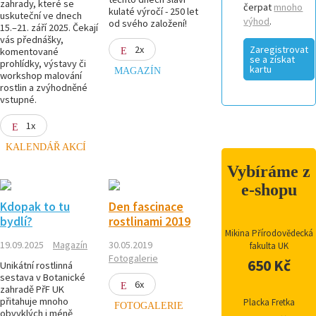
zahrady, které se
čerpat
mnoho
kulaté výročí - 250 let
uskuteční ve dnech
výhod
.
od svého založení!
15.–21. září 2025. Čekají
vás přednášky,
2x
Zaregistrovat
komentované
se a získat
prohlídky, výstavy či
kartu
MAGAZÍN
workshop malování
rostlin a zvýhodněné
vstupné.
1x
KALENDÁŘ AKCÍ
Vybíráme z
e-shopu
Kdopak to tu
Den fascinace
bydlí?
rostlinami 2019
Mikina Přírodovědecká
19.09.2025
Magazín
30.05.2019
fakulta UK
Fotogalerie
650 Kč
Unikátní rostlinná
sestava v Botanické
6x
zahradě PřF UK
přitahuje mnoho
Placka Fretka
FOTOGALERIE
obvyklých i méně