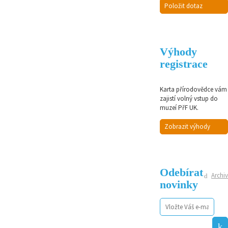
Položit dotaz
Výhody
registrace
Karta přírodovědce vám
zajistí volný vstup do
muzeí PřF UK.
Zobrazit výhody
Odebírat
Archiv
novinky