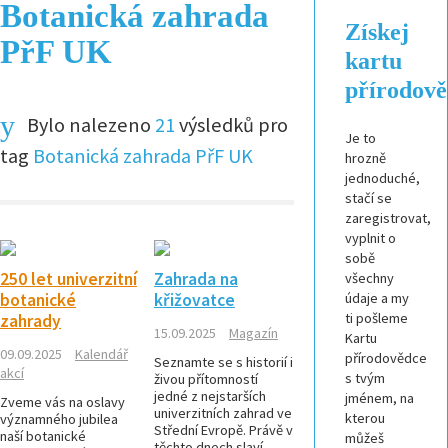
Botanická zahrada
Získej
PřF UK
kartu
přírodov
Bylo nalezeno
21
výsledků pro
Je to
tag
Botanická zahrada PřF UK
hrozně
jednoduché,
stačí se
zaregistrovat,
vyplnit o
sobě
250 let univerzitní
Zahrada na
všechny
botanické
křižovatce
údaje a my
ti pošleme
zahrady
15.09.2025
Magazín
Kartu
09.09.2025
Kalendář
přírodovědce
Seznamte se s historií i
akcí
s tvým
živou přítomností
jedné z nejstarších
jménem, na
Zveme vás na oslavy
univerzitních zahrad ve
kterou
významného jubilea
Střední Evropě. Právě v
naší botanické
můžeš
těchto dnech slaví