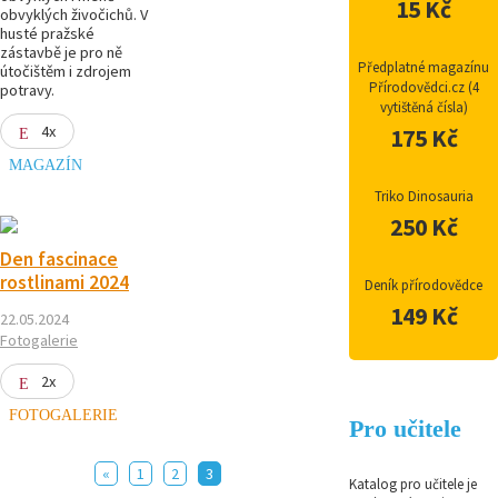
15 Kč
obvyklých živočichů. V
husté pražské
zástavbě je pro ně
Předplatné magazínu
útočištěm i zdrojem
Přírodovědci.cz (4
potravy.
vytištěná čísla)
4x
175 Kč
MAGAZÍN
Triko Dinosauria
250 Kč
Den fascinace
rostlinami 2024
Deník přírodovědce
149 Kč
22.05.2024
Fotogalerie
2x
FOTOGALERIE
Pro učitele
«
1
2
3
Katalog pro učitele je