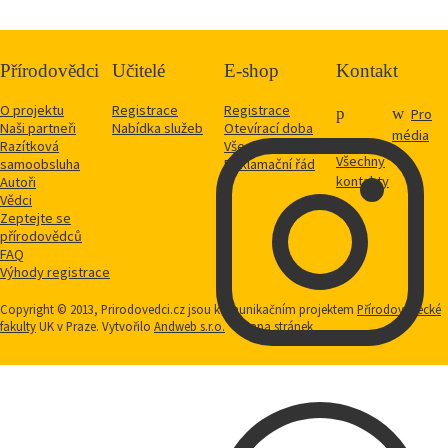
Přírodovědci
Učitelé
E-shop
Kontakt
O projektu
Registrace
Registrace
Pro
Naši partneři
Nabídka služeb
Otevírací doba
média
Razítková
Vše o nákupu
Všechny
samoobsluha
Reklamační řád
kontakty
Autoři
Vědci
Zeptejte se
přírodovědců
FAQ
Výhody registrace
Copyright © 2013, Prirodovedci.cz jsou komunikačním projektem
Přírodovědecké
fakulty
UK v Praze. Vytvořilo
Andweb s.r.o.
Mapa stránek