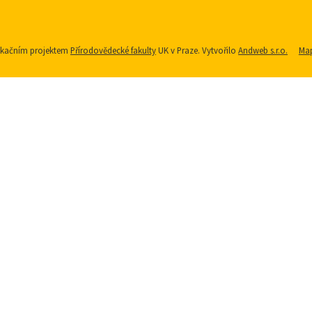
nikačním projektem
Přírodovědecké fakulty
UK v Praze. Vytvořilo
Andweb s.r.o.
Map