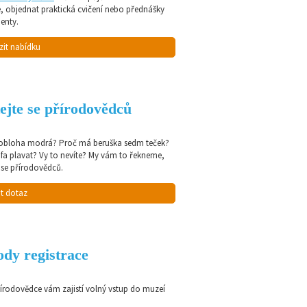
e, objednat praktická cvičení nebo přednášky
enty.
zit nabídku
ejte se přírodovědců
 obloha modrá? Proč má beruška sedm teček?
afa plavat? Vy to nevíte? My vám to řekneme,
 se přírodovědců.
t dotaz
dy registrace
řírodovědce vám zajistí volný vstup do muzeí