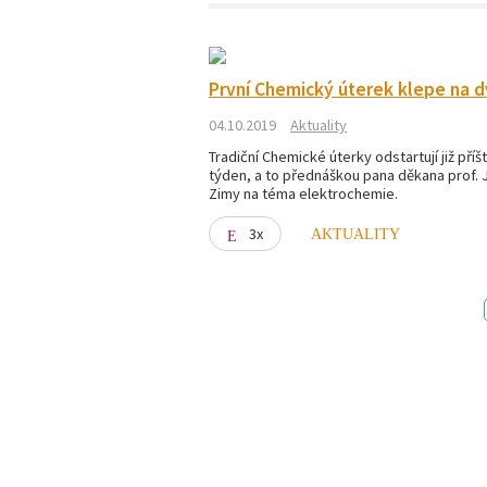
První Chemický úterek klepe na 
04.10.2019
Aktuality
Tradiční Chemické úterky odstartují již příšt
týden, a to přednáškou pana děkana prof. J
Zimy na téma elektrochemie.
3x
AKTUALITY