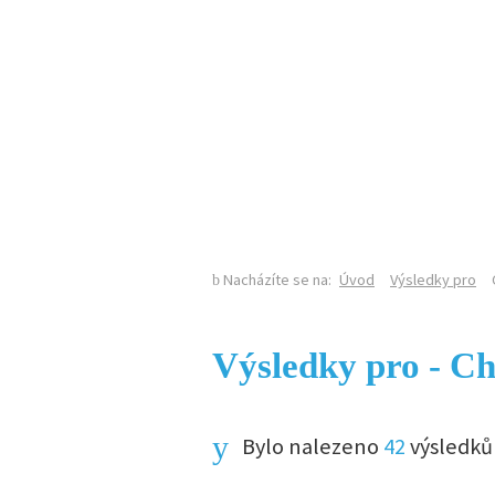
KALENDÁŘ AKCÍ
Nacházíte se na:
Úvod
Výsledky pro
Výsledky pro - C
Bylo nalezeno
42
výsledků