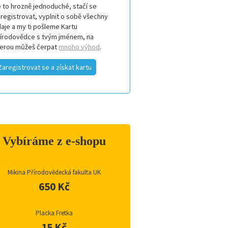
 to hrozně jednoduché, stačí se
registrovat, vyplnit o sobě všechny
aje a my ti pošleme Kartu
řírodovědce s tvým jménem, na
terou můžeš čerpat
mnoho výhod
.
Zaregistrovat se a získat kartu
Vybíráme z e-shopu
Mikina Přírodovědecká fakulta UK
650 Kč
Placka Fretka
15 Kč