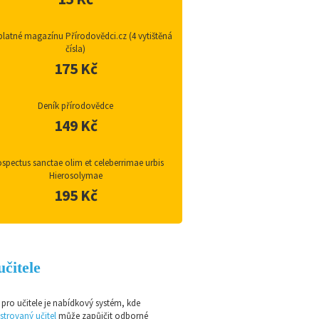
latné magazínu Přírodovědci.cz (4 vytištěná
čísla)
175 Kč
Deník přírodovědce
149 Kč
spectus sanctae olim et celeberrimae urbis
Hierosolymae
195 Kč
učitele
pro učitele je nabídkový systém, kde
strovaný učitel
může zapůjčit odborné