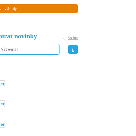
zit výhody
írat novinky
Archiv