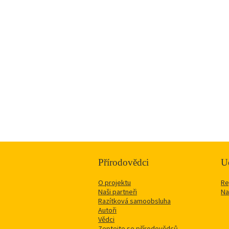
Přírodovědci
Uč
O projektu
Re
Naši partneři
Na
Razítková samoobsluha
Autoři
Vědci
Zeptejte se přírodovědců