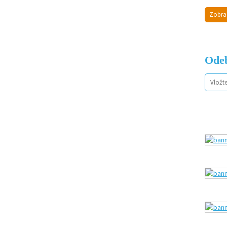
Zobra
Odeb