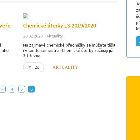
Je
za
úd
p
dveře
Chemické úterky LS 2019/2020
k
20.02.2020
Aktuality
í
Na zajímavé chemické přednášky se můžete těšit
iřího
i v tomto semestru - Chemické úterky začínají již
3. března.
2x
AKTUALITY
«
4
5
6