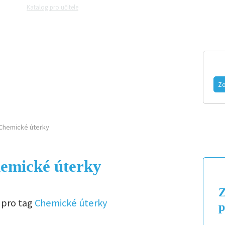
Katalog pro učitele
Zeptejte se přírodovědců
Razítková samoobslu
MAGAZÍN
VIDEO
FOTOGALERIE
Zo
Chemické úterky
hemické úterky
Z
 pro tag
Chemické úterky
p