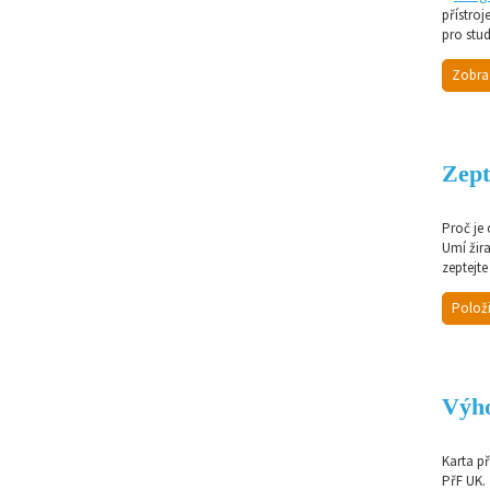
přístroj
pro stud
Zobra
Zept
Proč je
Umí žir
zeptejte
Položi
Výho
Karta p
PřF UK.