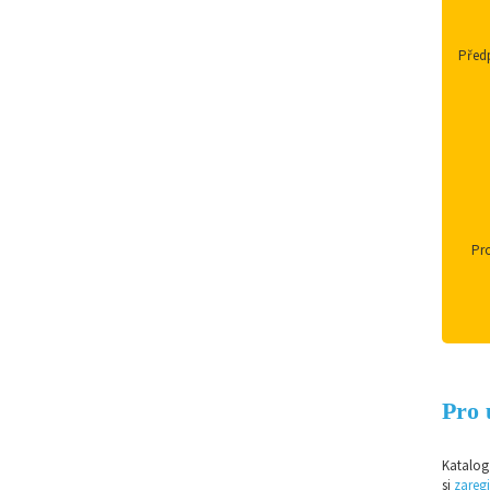
Předp
Pro
Pro 
Katalog 
si
zaregi