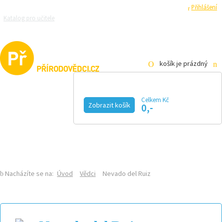
Registrace
Přihlášení
Katalog pro učitele
Zeptejte se přírodovědců
Razítková samoobsluha
Pro média
košík je prázdný
Celkem Kč
Zobrazit košík
0,-
KALENDÁŘ AKCÍ
MAGAZÍN
VIDEO
FOTOGALERIE
KE STAŽENÍ
E-SHOP
Nacházíte se na:
Úvod
Vědci
Nevado del Ruiz