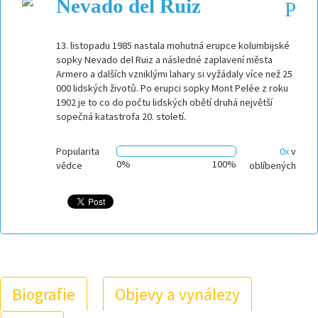
Nevado del Ruiz
13. listopadu 1985 nastala mohutná erupce kolumbijské
sopky Nevado del Ruiz a následné zaplavení města
Armero a dalších vzniklými lahary si vyžádaly více než 25
000 lidských životů. Po erupci sopky Mont Pelée z roku
1902 je to co do počtu lidských obětí druhá největší
sopečná katastrofa 20. století.
Popularita
0x
v
0%
100%
vědce
oblíbených
Biografie
Objevy a vynálezy