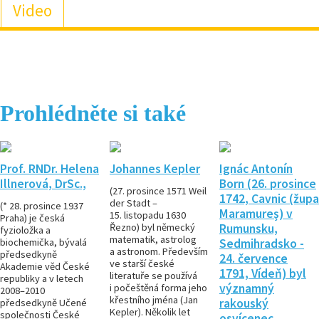
Video
Prohlédněte si také
Prof. RNDr. Helena
Johannes Kepler
Ignác Antonín
Illnerová, DrSc.,
Born (26. prosince
(27. prosince 1571 Weil
1742, Cavnic (župa
der Stadt –
(* 28. prosince 1937
Maramureş) v
15. listopadu 1630
Praha) je česká
Řezno) byl německý
Rumunsku,
fyzioložka a
matematik, astrolog
biochemička, bývalá
Sedmihradsko -
a astronom. Především
předsedkyně
24. července
ve starší české
Akademie věd České
1791, Vídeň) byl
literatuře se používá
republiky a v letech
významný
i počeštěná forma jeho
2008–2010
křestního jména (Jan
rakouský
předsedkyně Učené
Kepler). Několik let
společnosti České
osvícenec,