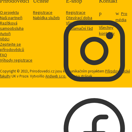
Přírodovědci
Učitelé
E-shop
Kontakt
O projektu
Registrace
Registrace
Pro
Naši partneři
Nabídka služeb
Otevírací doba
média
Razítková
Vše o nákupu
Všechny
samoobsluha
Reklamační řád
kontakty
Autoři
Vědci
Zeptejte se
přírodovědců
FAQ
Výhody registrace
Copyright © 2013, Prirodovedci.cz jsou komunikačním projektem
Přírodovědecké
fakulty
UK v Praze. Vytvořilo
Andweb s.r.o.
Mapa stránek