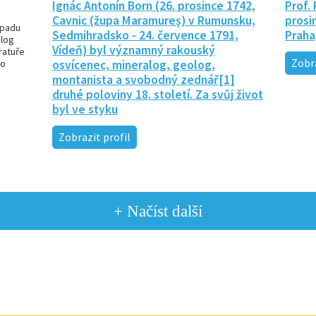
Ignác Antonín Born (26. prosince 1742,
Prof.
Cavnic (župa Maramureş) v Rumunsku,
prosi
opadu
Sedmihradsko - 24. července 1791,
Praha
olog
Vídeň) byl významný rakouský
ratuře
Zobra
ho
osvícenec, mineralog, geolog,
montanista a svobodný zednář[1]
druhé poloviny 18. století. Za svůj život
byl ve styku
Zobrazit profil
+ Načíst další