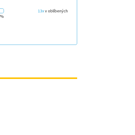
13x
v oblíbených
0%