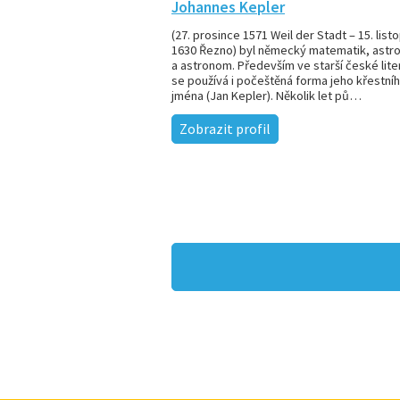
Johannes Kepler
(27. prosince 1571 Weil der Stadt – 15. list
1630 Řezno) byl německý matematik, astr
a astronom. Především ve starší české lite
se používá i počeštěná forma jeho křestní
jména (Jan Kepler). Několik let pů…
Zobrazit profil