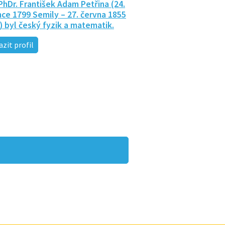
 PhDr. František Adam Petřina (24.
nce 1799 Semily – 27. června 1855
) byl český fyzik a matematik.
zit profil