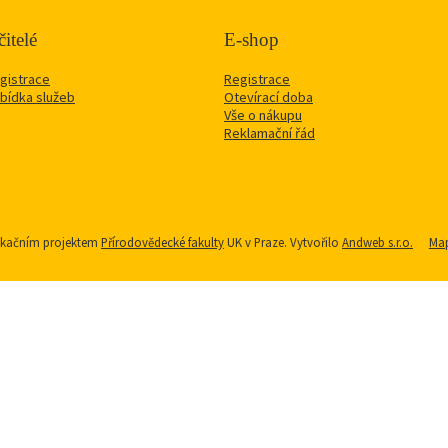
itelé
E-shop
gistrace
Registrace
bídka služeb
Otevírací doba
Vše o nákupu
Reklamační řád
nikačním projektem
Přírodovědecké fakulty
UK v Praze. Vytvořilo
Andweb s.r.o.
Map