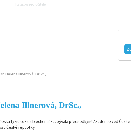
Katalog pro učitele
Zeptejte se přírodovědců
Razítková samoobslu
MAGAZÍN
VIDEO
FOTOGALERIE
Zo
Dr. Helena Illnerová, DrSc.,
lena Illnerová, DrSc.,
je česká fyzioložka a biochemička, bývalá předsedkyně Akademie věd České 
ti České republiky.