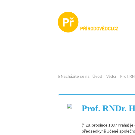
KALENDÁŘ AKCÍ
Nacházíte se na:
Úvod
Vědci
Prof. RN
Prof. RNDr. He
(* 28. prosince 1937 Praha) 
předsedkyně Učené společnos