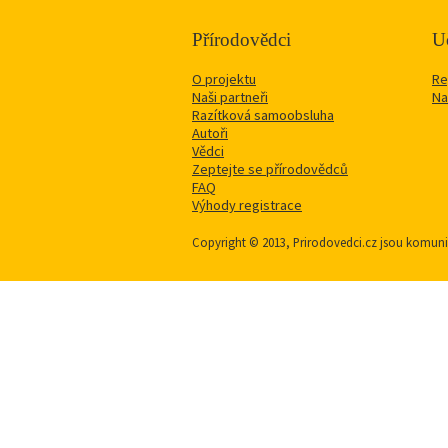
Přírodovědci
Uč
O projektu
Re
Naši partneři
Na
Razítková samoobsluha
Autoři
Vědci
Zeptejte se přírodovědců
FAQ
Výhody registrace
Copyright © 2013, Prirodovedci.cz jsou komu