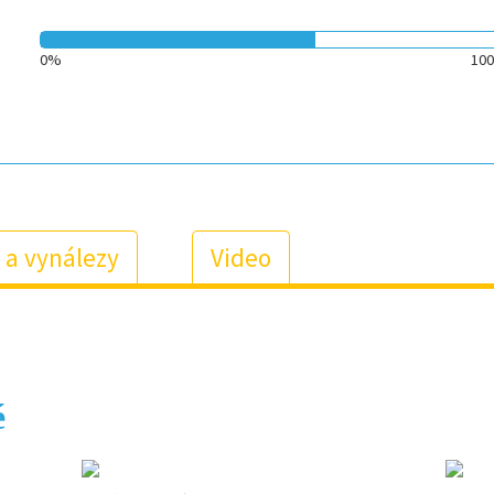
0%
10
 a vynálezy
Video
é