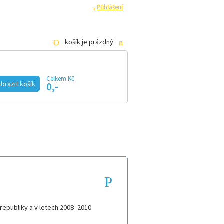
ha
Pro média
Registrace
Přihlášení
košík je prázdný
Celkem Kč
KE STAŽENÍ
E-SHOP
brazit košík
0,-
republiky a v letech 2008–2010