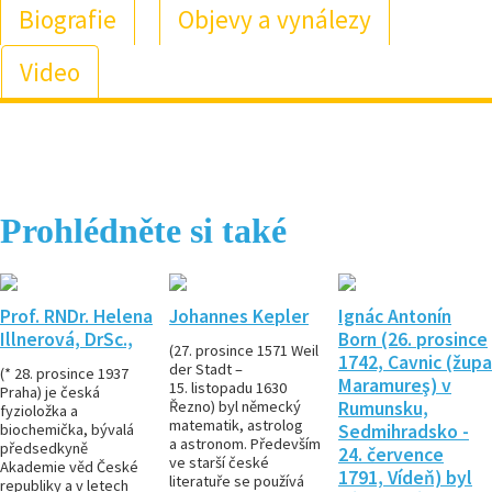
Biografie
Objevy a vynálezy
Video
Prohlédněte si také
Prof. RNDr. Helena
Johannes Kepler
Ignác Antonín
Illnerová, DrSc.,
Born (26. prosince
(27. prosince 1571 Weil
1742, Cavnic (župa
der Stadt –
(* 28. prosince 1937
Maramureş) v
15. listopadu 1630
Praha) je česká
Řezno) byl německý
Rumunsku,
fyzioložka a
matematik, astrolog
biochemička, bývalá
Sedmihradsko -
a astronom. Především
předsedkyně
24. července
ve starší české
Akademie věd České
1791, Vídeň) byl
literatuře se používá
republiky a v letech