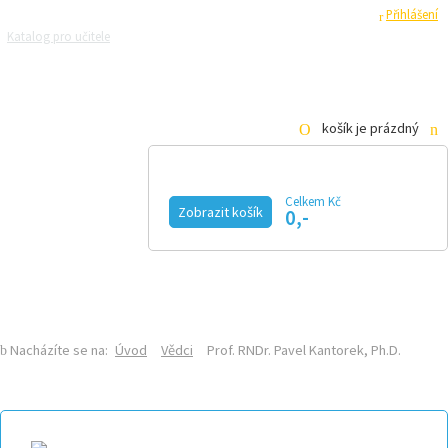
Registrace
Přihlášení
Katalog pro učitele
Zeptejte se přírodovědců
Razítková samoobsluha
Pro média
košík je prázdný
Celkem Kč
Zobrazit košík
0,-
KALENDÁŘ AKCÍ
MAGAZÍN
VIDEO
FOTOGALERIE
KE STAŽENÍ
E-SHOP
Nacházíte se na:
Úvod
Vědci
Prof. RNDr. Pavel Kantorek, Ph.D.