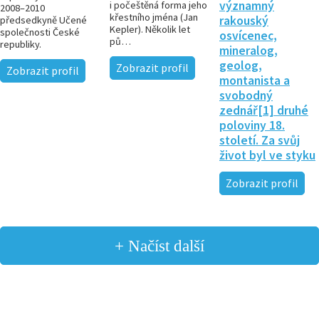
významný
i počeštěná forma jeho
2008–2010
křestního jména (Jan
rakouský
předsedkyně Učené
Kepler). Několik let
společnosti České
osvícenec,
pů…
republiky.
mineralog,
geolog,
Zobrazit profil
Zobrazit profil
montanista a
svobodný
zednář[1] druhé
poloviny 18.
století. Za svůj
život byl ve styku
Zobrazit profil
+ Načíst další