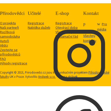
Přírodovědci
Učitelé
E-shop
Kontakt
O projektu
Registrace
Registrace
Pro
Naši partneři
Nabídka služeb
Otevírací doba
média
Razítková
Vše o nákupu
Všechny
samoobsluha
Reklamační řád
kontakty
Autoři
Vědci
Zeptejte se
přírodovědců
FAQ
Výhody registrace
Copyright © 2013, Prirodovedci.cz jsou komunikačním projektem
Přírodovědecké
fakulty
UK v Praze. Vytvořilo
Andweb s.r.o.
Mapa stránek