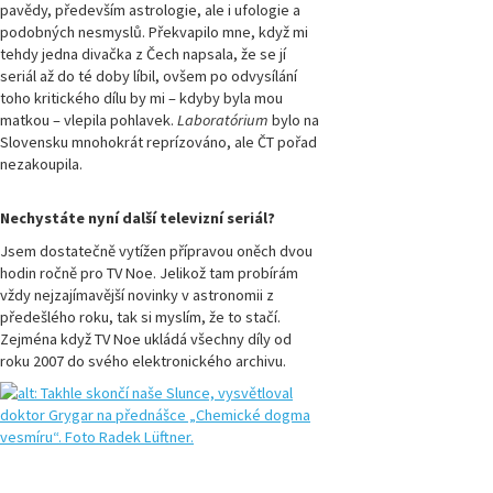
Přírodovědci.cz,
pavědy, především astrologie, ale i ufologie a
číslo 2/2018
podobných nesmyslů. Překvapilo mne, když mi
tehdy jedna divačka z Čech napsala, že se jí
seriál až do té doby líbil, ovšem po odvysílání
Magazín
Přírodovědci.cz,
toho kritického dílu by mi – kdyby byla mou
číslo 1/2018
matkou – vlepila pohlavek.
Laboratórium
bylo na
Slovensku mnohokrát reprízováno, ale ČT pořad
nezakoupila.
Magazín
Přírodovědci.cz,
číslo 4/2017
Nechystáte nyní další televizní seriál?
Jsem dostatečně vytížen přípravou oněch dvou
Magazín
hodin ročně pro TV Noe. Jelikož tam probírám
Přírodovědci.cz,
číslo 3/2017
vždy nejzajímavější novinky v astronomii z
předešlého roku, tak si myslím, že to stačí.
Zejména když TV Noe ukládá všechny díly od
Magazín
roku 2007 do svého elektronického archivu.
Přírodovědci.cz,
číslo 2/2017
Magazín
Přírodovědci.cz,
číslo 1/2017