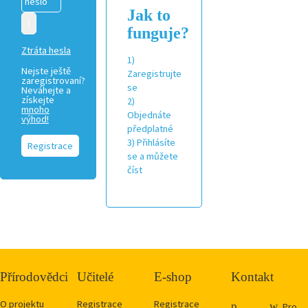
Jak to
funguje?
Ztráta hesla
1)
Nejste ještě
Zaregistrujte
zaregistrovaní?
se
Neváhejte a
získejte
2)
mnoho
Objednáte
výhod!
předplatné
3) Přihlásíte
Registrace
se a můžete
číst
Přírodovědci
Učitelé
E-shop
Kontakt
O projektu
Registrace
Registrace
Pro