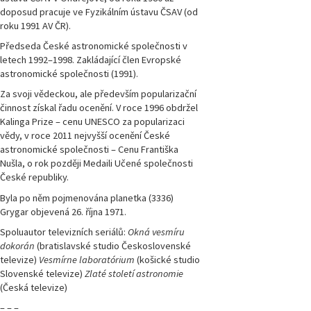
doposud pracuje ve Fyzikálním ústavu ČSAV (od
roku 1991 AV ČR).
Předseda České astronomické společnosti v
letech 1992–1998. Zakládající člen Evropské
astronomické společnosti (1991).
Za svoji vědeckou, ale především popularizační
činnost získal řadu ocenění. V roce 1996 obdržel
Kalinga Prize ­– cenu UNESCO za popularizaci
vědy, v roce 2011 nejvyšší ocenění České
astronomické společnosti – Cenu Františka
Nušla, o rok později Medaili Učené společnosti
České republiky.
Byla po něm pojmenována planetka (3336)
Grygar objevená 26. října 1971.
Spoluautor televizních seriálů:
Okná vesmíru
dokorán
(bratislavské studio Československé
televize)
Vesmírne laboratórium
(košické studio
Slovenské televize)
Zlaté století astronomie
(Česká televize)
– – –