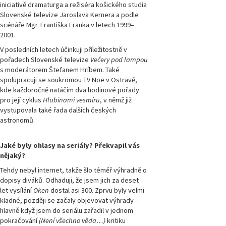
iniciativě dramaturga a režiséra košického studia
Slovenské televize Jaroslava Kernera a podle
Magazín
Přírodovědci.cz,
scénáře Mgr. Františka Franka v letech 1999–
číslo 3/2019
2001.
V posledních letech účinkuji příležitostně v
Magazín
pořadech Slovenské televize
Večery pod lampou
Přírodovědci.cz,
s moderátorem Štefanem Hríbem. Také
číslo 2/2019
spolupracuji se soukromou TV Noe v Ostravě,
kde každoročně natáčím dva hodinové pořady
Magazín
pro její cyklus
Hlubinami vesmíru
, v němž již
Přírodovědci.cz,
vystupovala také řada dalších českých
číslo 1/2019
astronomů.
Magazín
Jaké byly ohlasy na seriály? Překvapil vás
Přírodovědci.cz,
číslo 4/2018
nějaký?
Tehdy nebyl internet, takže šlo téměř výhradně o
dopisy diváků. Odhaduji, že jsem jich za deset
Magazín
Přírodovědci.cz,
let vysílání
Oken
dostal asi 300. Zprvu byly velmi
číslo 3/2018
kladné, později se začaly objevovat výhrady –
hlavně když jsem do seriálu zařadil v jednom
pokračování
(Není všechno věda…)
kritiku
Magazín