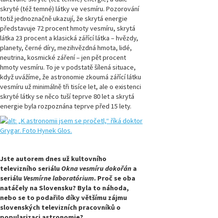
skryté (též temné) látky ve vesmíru. Pozorování
Magazín
Přírodovědci.cz,
totiž jednoznačně ukazují, že skrytá energie
číslo 3/2022
představuje 72 procent hmoty vesmíru, skrytá
látka 23 procent a klasická zářící látka – hvězdy,
planety, černé díry, mezihvězdná hmota, lidé,
Magazín
neutrina, kosmické záření – jen pět procent
Přírodovědci.cz,
číslo 2/2022
hmoty vesmíru. To je v podstatě šílená situace,
když uvážíme, že astronomie zkoumá zářící látku
vesmíru už minimálně tři tisíce let, ale o existenci
Magazín
skryté látky se něco tuší teprve 80 let a skrytá
Přírodovědci.cz,
číslo 1/2022
energie byla rozpoznána teprve před 15 lety.
Magazín
Přírodovědci.cz,
číslo 3/2021
Jste autorem dnes už kultovního
televizního seriálu
Okna vesmíru dokořán
a
Magazín
Přírodovědci.cz,
seriálu
Vesmírne laboratórium
. Proč se oba
číslo 2/2021
natáčely na Slovensku? Byla to náhoda,
nebo se to podařilo díky většímu zájmu
slovenských televizních pracovníků o
Magazín
popularizaci astronomie?
Přírodovědci.cz,