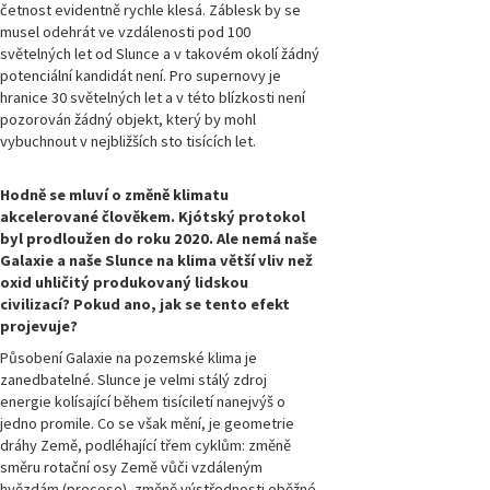
četnost evidentně rychle klesá. Záblesk by se
musel odehrát ve vzdálenosti pod 100
světelných let od Slunce a v takovém okolí žádný
potenciální kandidát není. Pro supernovy je
hranice 30 světelných let a v této blízkosti není
pozorován žádný objekt, který by mohl
vybuchnout v nejbližších sto tisících let.
Hodně se mluví o změně klimatu
akcelerované člověkem. Kjótský protokol
byl prodloužen do roku 2020. Ale nemá naše
Galaxie a naše Slunce na klima větší vliv než
oxid uhličitý produkovaný lidskou
civilizací? Pokud ano, jak se tento efekt
projevuje?
Působení Galaxie na pozemské klima je
zanedbatelné. Slunce je velmi stálý zdroj
energie kolísající během tisíciletí nanejvýš o
jedno promile. Co se však mění, je geometrie
dráhy Země, podléhající třem cyklům: změně
směru rotační osy Země vůči vzdáleným
hvězdám (precese), změně výstřednosti oběžné