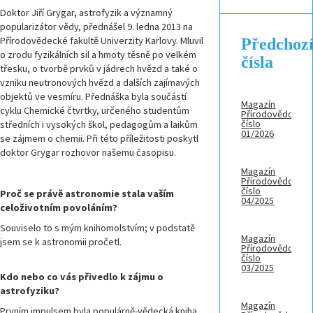
Doktor Jiří Grygar, astrofyzik a významný
popularizátor vědy, přednášel 9. ledna 2013 na
Předchoz
Přírodovědecké fakultě Univerzity Karlovy. Mluvil
o zrodu fyzikálních sil a hmoty těsně po velkém
čísla
třesku, o tvorbě prvků v jádrech hvězd a také o
vzniku neutronových hvězd a dalších zajímavých
objektů ve vesmíru. Přednáška byla součástí
Magazín
cyklu Chemické čtvrtky, určeného studentům
Přírodovědci,
číslo
středních i vysokých škol, pedagogům a laikům
01/2026
se zájmem o chemii. Při této příležitosti poskytl
doktor Grygar rozhovor našemu časopisu.
Magazín
Přírodovědci,
číslo
Proč se právě astronomie stala vaším
04/2025
celoživotním povoláním?
Souviselo to s mým knihomolstvím; v podstatě
Magazín
jsem se k astronomii pročetl.
Přírodovědci,
číslo
03/2025
Kdo nebo co vás přivedlo k zájmu o
astrofyziku?
Magazín
Prvním impulsem byla populárně-vědecká kniha