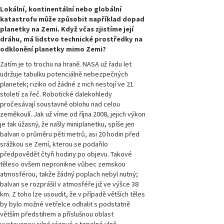
Přírodovědci.cz,
Lokální, kontinentální nebo globální
číslo 3/2015
katastrofu může způsobit například dopad
planetky na Zemi. Když včas zjistíme její
dráhu, má lidstvo technické prostředky na
Magazín
Přírodovědci.cz,
odklonění planetky mimo Zemi?
číslo 2/2015
Zatím je to trochu na hraně. NASA už řadu let
udržuje tabulku potenciálně nebezpečných
Magazín
planetek; riziko od žádné z nich nestojí ve 21.
Přírodovědci.cz,
století za řeč. Robotické dalekohledy
číslo 1/2015
pročesávají soustavně oblohu nad celou
zeměkoulí. Jak už víme od října 2008, jejich výkon
Magazín
je tak úžasný, že našly miniplanetku, spíše jen
Přírodovědci.cz,
balvan o průměru pěti metrů, asi 20 hodin před
číslo 4/2014
srážkou se Zemí, kterou se podařilo
předpovědět čtyři hodiny po objevu. Takové
Magazín
těleso ovšem nepronikne vůbec zemskou
Přírodovědci.cz,
atmosférou, takže žádný poplach nebyl nutný;
číslo 3/2014
balvan se rozprášil v atmosféře již ve výšce 38
km. Z toho lze usoudit, že v případě větších těles
Magazín
by bylo možné vetřelce odhalit s podstatně
Přírodovědci.cz,
větším předstihem a příslušnou oblast
číslo 2/2014
vystavenou silné rázové a tepelné vlně