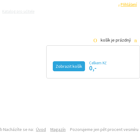
Registrace
Přihlášení
Katalog pro učitele
Zeptejte se přírodovědců
Razítková samoobsluha
Pro média
košík je prázdný
Celkem Kč
Zobrazit košík
0,-
KALENDÁŘ AKCÍ
MAGAZÍN
VIDEO
FOTOGALERIE
KE STAŽENÍ
E-SHOP
ÚVOD
O MAGAZÍNU
DISTRIBUČNÍ MÍSTA
INZERCE
Nacházíte se na:
Úvod
Magazín
Pozorujeme jen pět procent vesmíru