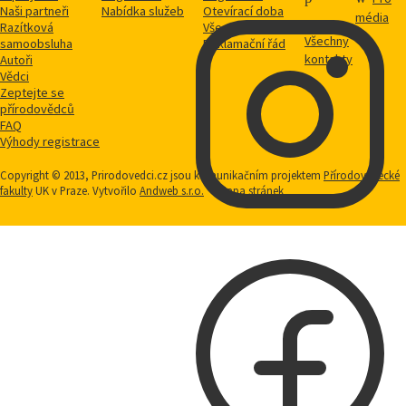
Naši partneři
Nabídka služeb
Otevírací doba
média
Razítková
Vše o nákupu
Všechny
samoobsluha
Reklamační řád
kontakty
Autoři
Vědci
Zeptejte se
přírodovědců
FAQ
Výhody registrace
Copyright © 2013, Prirodovedci.cz jsou komunikačním projektem
Přírodovědecké
fakulty
UK v Praze. Vytvořilo
Andweb s.r.o.
Mapa stránek