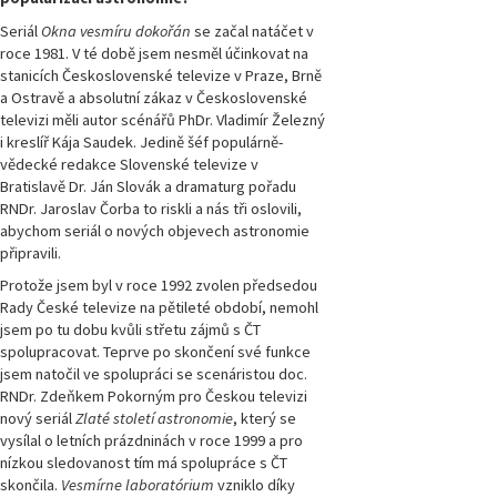
číslo 1/2021
Seriál
Okna vesmíru dokořán
se začal natáčet v
roce 1981. V té době jsem nesměl účinkovat na
Magazín
stanicích Československé televize v Praze, Brně
Přírodovědci.cz,
a Ostravě a absolutní zákaz v Československé
číslo 4/2020
televizi měli autor scénářů PhDr. Vladimír Železný
i kreslíř Kája Saudek. Jedině šéf populárně-
vědecké redakce Slovenské televize v
Magazín
Přírodovědci.cz,
Bratislavě Dr. Ján Slovák a dramaturg pořadu
číslo 3/2020
RNDr. Jaroslav Čorba to riskli a nás tři oslovili,
abychom seriál o nových objevech astronomie
připravili.
Magazín
Přírodovědci.cz,
Protože jsem byl v roce 1992 zvolen předsedou
číslo 2/2020
Rady České televize na pětileté období, nemohl
jsem po tu dobu kvůli střetu zájmů s ČT
Magazín
spolupracovat. Teprve po skončení své funkce
Přírodovědci.cz,
jsem natočil ve spolupráci se scenáristou doc.
číslo 1/2020
RNDr. Zdeňkem Pokorným pro Českou televizi
nový seriál
Zlaté století astronomie
, který se
Magazín
vysílal o letních prázdninách v roce 1999 a pro
Přírodovědci.cz,
nízkou sledovanost tím má spolupráce s ČT
číslo 4/2019
skončila.
Vesmírne laboratórium
vzniklo díky