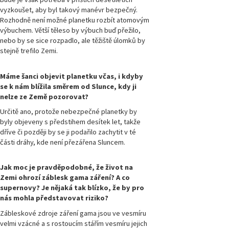
Magazín
Přírodovědci.cz,
vyzkoušet, aby byl takový manévr bezpečný.
číslo 1/2012
Rozhodně není možné planetku rozbít atomovým
výbuchem. Větší těleso by výbuch buď přežilo,
nebo by se sice rozpadlo, ale těžiště úlomků by
stejně trefilo Zemi.
Máme šanci objevit planetku včas, i kdyby
se k nám blížila směrem od Slunce, kdy ji
nelze ze Země pozorovat?
Určitě ano, protože nebezpečné planetky by
byly objeveny s předstihem desítek let, takže
dříve či později by se ji podařilo zachytit v té
části dráhy, kde není přezářena Sluncem.
Jak moc je pravděpodobné, že život na
Zemi ohrozí záblesk gama záření? A co
supernovy? Je nějaká tak blízko, že by pro
nás mohla představovat riziko?
Zábleskové zdroje záření gama jsou ve vesmíru
velmi vzácné a s rostoucím stářím vesmíru jejich