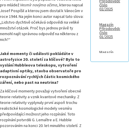
Přírodovědci,
pro mládež
Vesmír novýma očima
, kterou napsal
číslo
02/2025
Josef Pospíšil a kterou jsem dostal k Vánocům v
roce 1944. Na jejím konci autor napsal tato slova:
„Lidstvo dychtivě očekává odpovědi na veliké
Magazín
množství otázek. Proč bys jednou právě ty
Přírodovědci,
číslo
nemohl najít správnou odpověď na některou z
01/2025
nich?“
Magazín
Jaké momenty či události pokládáte v
Přírodovědci.cz,
astrofyzice 20. století za klíčové? Bylo to
číslo 4/2024
vyslání Hubbleova teleskopu, vytvoření
adaptivní optiky, stavba observatoře pro
Magazín
rozpoznávání rychlých částic kosmického
Přírodovědci.cz,
záření, nebo past na neutrina?
číslo 3/2024
Za klíčové momenty považuji vytvoření obecné
teorie relativity a vznik kvantové mechaniky. Z
Magazín
teorie relativity vyplynuly první aspoň trochu
Přírodovědci.cz,
číslo 2/2024
realistické kosmologické modely vesmíru
předpovídající možnost jeho rozpínání. Toto
rozpínání potvrdili G. Lemaître a E. Hubble
Magazín
pozorováním na konci 20. let minulého století. Z
Přírodovědci.cz,