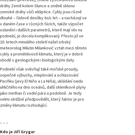
dráhy Země kolem Slunce a změně sklonu
zemské dráhy vůči ekliptice. Cykly jsou různě
dlouhé – řádově desítky tisíc let – a nacházejí se
v daném čase v různých fázích, takže výpočet
oslunění i dalších parametrů, které mají vliv na
podnebí, je docela komplikovaný. Přesto již ve
20. letech minulého století našel srbský
meteorolog Milutin Milanković vztah mezi těmito
cykly a proměnlivostí klimatu, který je v dobré
shodě s geologickými i biologickými daty.
Podnebí však ovlivňují také mořské proudy,
sopečné výbuchy, oteplování a ochlazování
Pacifiku (jevy El Niňo a La Niňa), ukládání oxidu
uhličitého
na dno oceánů, další skleníkové plyny
jako methan či vodní pára a podobně. Je tedy
velmi obtížné předpovědět, který faktor je pro
změny klimatu rozhodující.
– – –
Kdo je Jiří Grygar