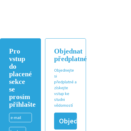
Pro
Objednat
vstup
předplatné
do
Objednejte
placené
si
sekce
předplatné a
se
získejte
vstup ke
prosím
studni
přihlašte
vědomostí
Objednat