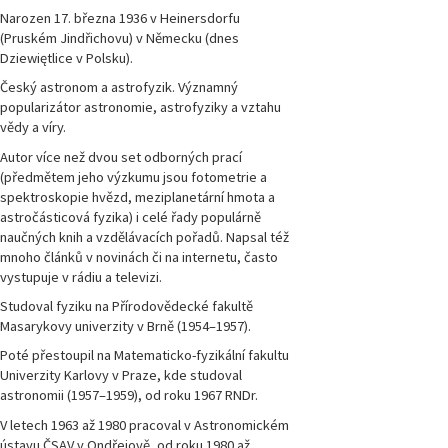
Narozen 17. března 1936 v Heinersdorfu
(Pruském Jindřichovu) v Německu (dnes
Dziewiętlice v Polsku).
Český astronom a astrofyzik. Významný
popularizátor astronomie, astrofyziky a vztahu
vědy a víry.
Autor více než dvou set odborných prací
(předmětem jeho výzkumu jsou fotometrie a
spektroskopie hvězd, meziplanetární hmota a
astročásticová fyzika) i celé řady populárně
naučných knih a vzdělávacích pořadů. Napsal též
mnoho článků v novinách či na internetu, často
vystupuje v rádiu a televizi.
Studoval fyziku na Přírodovědecké fakultě
Masarykovy univerzity v Brně (1954–1957).
Poté přestoupil na Matematicko-fyzikální fakultu
Univerzity Karlovy v Praze, kde studoval
astronomii (1957–1959), od roku 1967 RNDr.
V letech 1963 až 1980 pracoval v Astronomickém
ústavu ČSAV v Ondřejově, od roku 1980 až