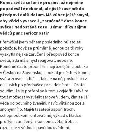
Konec světa se loni v prosinci už nejméně
popadesáté nekonal, ale jistě zase někdo
Magazín
předpoví další datum. Má vůbec ještě smysl,
Přírodovědci.cz,
číslo 4/2016
aby vědci vyvraceli „zaručená“ data konce
světa? Nedostává toto „téma“ díky zájmu
vědců punc serioznosti?
Magazín
Přírodovědci.cz,
Přemýšlel jsem během posledního půlstoletí
číslo 3/2016
pokaždé, když se průměrně jednou za tři roky
vyskytla nějaká zaručená předpověď konce
světa, zda má smysl reagovat, nebo ne.
Magazín
Přírodovědci.cz,
Poměrně často přednáším nejrůznějšímu publiku
číslo 2/2016
v Česku i na Slovensku, a pokud je některý konec
světa zrovna aktuální, tak se na něj posluchači v
diskusích po přednášce pravidelně ptají. Proto
Magazín
Přírodovědci.cz,
soudím, že je potřebí se k tomu vyjádřit. Dává to
číslo 1/2016
totiž možnost vysvětlit zároveň lidem, čím se liší
věda od pouhého žvanění, navíc většinou zcela
anonymního. Mají-li tazatelé aspoň trochu
Magazín
schopnost konfrontovat můj výklad s hladce
Přírodovědci.cz,
číslo 4/2015
prošlým zaručeným koncem světa, třeba si
rozdíl mezi vědou a pavědou uvědomí.
Magazín