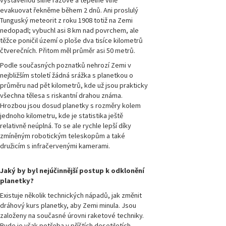
evakuovat řekněme během 2 dnů. Ani proslulý
Tunguský meteorit z roku 1908 totiž na Zemi
Magazín
Přírodovědci.cz,
nedopadl; vybuchl asi 8 km nad povrchem, ale
číslo 1/2014
těžce poničil území o ploše dva tisíce kilometrů
čtverečních. Přitom měl průměr asi 50 metrů.
Magazín
Podle současných poznatků nehrozí Zemi v
Přírodovědci.cz,
nejbližším století žádná srážka s planetkou o
číslo 4/2013
průměru nad pět kilometrů, kde už jsou prakticky
všechna tělesa s riskantní drahou známa.
Magazín
Hrozbou jsou dosud planetky s rozměry kolem
Přírodovědci.cz,
jednoho kilometru, kde je statistika ještě
číslo 3/2013
relativně neúplná. To se ale rychle lepší díky
zmíněným robotickým teleskopům a také
Magazín
družicím s infračervenými kamerami.
Přírodovědci.cz,
číslo 2/2013
Jaký by byl nejúčinnější postup k odklonění
planetky?
Magazín
Přírodovědci.cz,
Existuje několik technických nápadů, jak změnit
číslo 1/2013
dráhový kurs planetky, aby Zemi minula. Jsou
založeny na současné úrovni raketové techniky.
Bude je však potřeba v příštích desetiletích