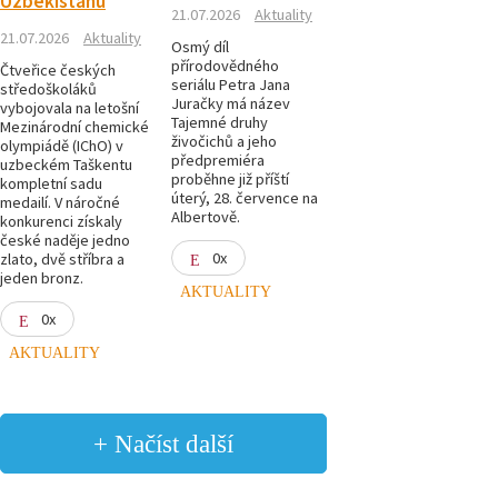
Uzbekistánu
21.07.2026
Aktuality
21.07.2026
Aktuality
Osmý díl
přírodovědného
Čtveřice českých
seriálu Petra Jana
středoškoláků
Juračky má název
vybojovala na letošní
Tajemné druhy
Mezinárodní chemické
živočichů a jeho
olympiádě (IChO) v
předpremiéra
uzbeckém Taškentu
proběhne již příští
kompletní sadu
úterý, 28. července na
medailí. V náročné
Albertově.
konkurenci získaly
české naděje jedno
0x
zlato, dvě stříbra a
jeden bronz.
AKTUALITY
0x
AKTUALITY
+ Načíst další