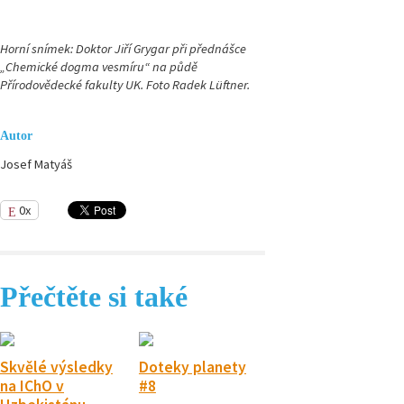
Horní snímek: Doktor Jiří Grygar při přednášce
„Chemické dogma vesmíru“ na půdě
Přírodovědecké fakulty UK. Foto Radek Lüftner.
Autor
Josef Matyáš
0x
Přečtěte si také
Skvělé výsledky
Doteky planety
na IChO v
#8