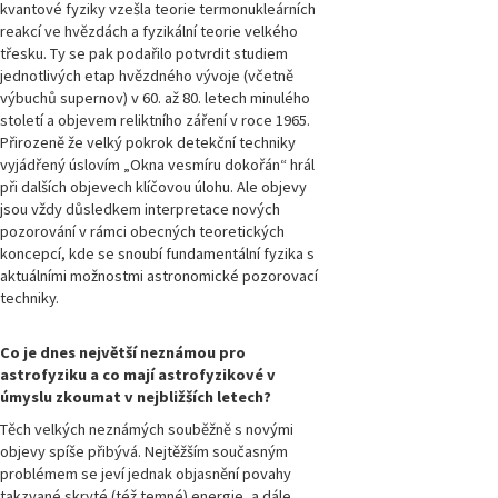
číslo 1/2024
kvantové fyziky vzešla teorie termonukleárních
reakcí ve hvězdách a fyzikální teorie velkého
třesku. Ty se pak podařilo potvrdit studiem
Magazín
jednotlivých etap hvězdného vývoje (včetně
Přírodovědci.cz,
výbuchů supernov) v 60. až 80. letech minulého
číslo 4/2023
století a objevem reliktního záření v roce 1965.
Přirozeně že velký pokrok detekční techniky
Magazín
vyjádřený úslovím „Okna vesmíru dokořán“ hrál
Přírodovědci.cz,
při dalších objevech klíčovou úlohu. Ale objevy
číslo 3/2023
jsou vždy důsledkem interpretace nových
pozorování v rámci obecných teoretických
Magazín
koncepcí, kde se snoubí fundamentální fyzika s
Přírodovědci.cz,
aktuálními možnostmi astronomické pozorovací
číslo 2/2023
techniky.
Magazín
Co je dnes největší neznámou pro
Přírodovědci.cz,
číslo 1/2023
astrofyziku a co mají astrofyzikové v
úmyslu zkoumat v nejbližších letech?
Těch velkých neznámých souběžně s novými
Magazín
Přírodovědci.cz,
objevy spíše přibývá. Nejtěžším současným
číslo 4/2022
problémem se jeví jednak objasnění povahy
takzvané skryté (též temné) energie, a dále