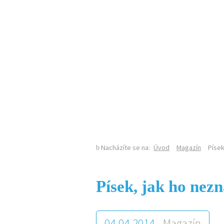
KALENDÁŘ AKCÍ
ÚVOD
O MAGAZÍNU
Nacházíte se na:
Úvod
Magazín
Písek
Písek, jak ho nezn
04.04.2014 -
Magazín