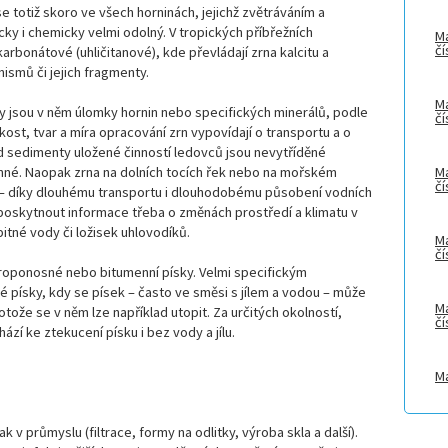
e totiž skoro ve všech horninách, jejichž zvětráváním a
ky i chemicky velmi odolný. V tropických příbřežních
Ma
čí
arbonátové (uhličitanové), kde převládají zrna kalcitu a
ismů či jejich fragmenty.
Ma
y jsou v něm úlomky hornin nebo specifických minerálů, podle
čí
ikost, tvar a míra opracování zrn vypovídají o transportu a o
ad sedimenty uložené činností ledovců jsou nevytříděné
nné. Naopak zrna na dolních tocích řek nebo na mořském
Ma
čí
á – díky dlouhému transportu i dlouhodobému působení vodních
oskytnout informace třeba o změnách prostředí a klimatu v
 pitné vody či ložisek uhlovodíků.
Ma
čí
í roponosné nebo bitumenní písky. Velmi specifickým
písky, kdy se písek – často ve směsi s jílem a vodou – může
Ma
tože se v něm lze například utopit. Za určitých okolností,
čí
í ke ztekucení písku i bez vody a jílu.
Ma
čí
tak v průmyslu (filtrace, formy na odlitky, výroba skla a další).
Ma