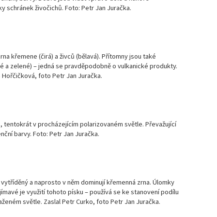
ky schránek živočichů. Foto: Petr Jan Juračka.
Ma
čí
Ma
čí
na křemene (čirá) a živců (bělavá). Přítomny jsou také
é a zelené) – jedná se pravděpodobně o vulkanické produkty.
 Hořčičková, foto Petr Jan Juračka.
Ma
čí
Ma
čí
tentokrát v procházejícím polarizovaném světle. Převažující
nční barvy. Foto: Petr Jan Juračka.
Ma
čí
Ma
 vytříděný a naprosto v něm dominují křemenná zrna. Úlomky
čí
ajímavé je využití tohoto písku – používá se ke stanovení podílu
ženém světle. Zaslal Petr Curko, foto Petr Jan Juračka.
Ma
čí