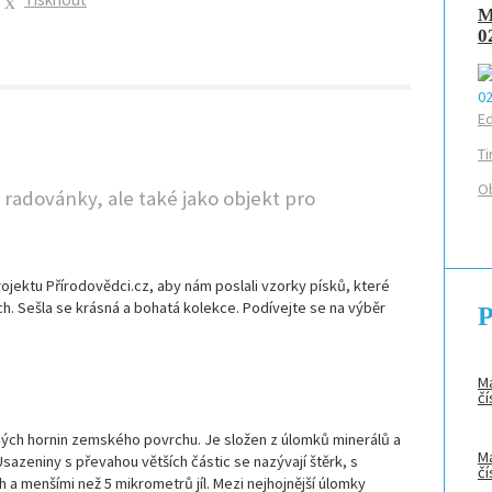
M
0
Ed
Ti
Ob
 radovánky, ale také jako objekt pro
rojektu Přírodovědci.cz, aby nám poslali vzorky písků, které
h. Sešla se krásná a bohatá kolekce. Podívejte se na výběr
P
Ma
čí
ých hornin zemského povrchu. Je složen z úlomků minerálů a
Ma
 Usazeniny s převahou větších částic se nazývají štěrk, s
čí
a menšími než 5 mikrometrů jíl. Mezi nejhojnější úlomky