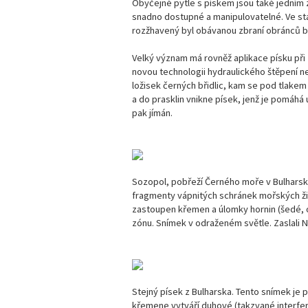
Obyčejné pytle s pískem jsou také jedním 
snadno dostupné a manipulovatelné. Ve st
rozžhavený byl obávanou zbraní obránců 
Velký význam má rovněž aplikace písku při
novou technologii hydraulického štěpení n
ložisek černých břidlic, kam se pod tlakem
a do prasklin vnikne písek, jenž je pomáhá 
pak jímán.
Sozopol, pobřeží Černého moře v Bulharsk
fragmenty vápnitých schránek mořských živ
zastoupen křemen a úlomky hornin (šedé, ok
zónu. Snímek v odraženém světle. Zaslali N
Stejný písek z Bulharska. Tento snímek je 
křemene vytváří duhové (takzvané interfer