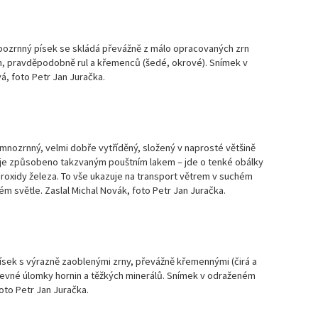
Ma
čí
ubozrnný písek se skládá převážně z málo opracovaných zrn
n, pravděpodobně rul a křemenců (šedé, okrové). Snímek v
á, foto Petr Jan Juračka.
Ma
čí
Ma
čí
mnozrnný, velmi dobře vytříděný, složený v naprosté většině
je způsobeno takzvaným pouštním lakem – jde o tenké obálky
roxidy železa. To vše ukazuje na transport větrem v suchém
Ma
m světle. Zaslal Michal Novák, foto Petr Jan Juračka.
čí
Ma
čí
sek s výrazně zaoblenými zrny, převážně křemennými (čirá a
arevné úlomky hornin a těžkých minerálů. Snímek v odraženém
Ma
čí
foto Petr Jan Juračka.