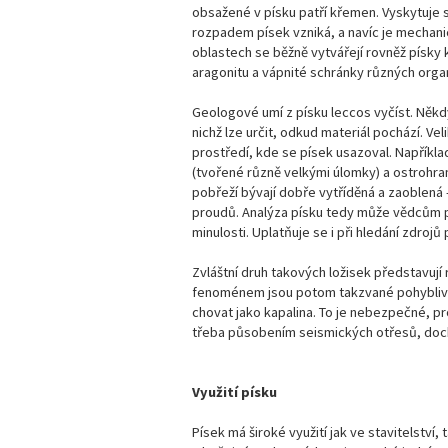
obsažené v písku patří křemen. Vyskytuje s
rozpadem písek vzniká, a navíc je mechanic
oblastech se běžně vytvářejí rovněž písky k
aragonitu a vápnité schránky různých organ
Geologové umí z písku leccos vyčíst. Někd
nichž lze určit, odkud materiál pochází. Vel
prostředí, kde se písek usazoval. Napříkl
(tvořené různě velkými úlomky) a ostrohra
pobřeží bývají dobře vytříděná a zaoblen
proudů. Analýza písku tedy může vědcům p
minulosti. Uplatňuje se i při hledání zdrojů
Zvláštní druh takových ložisek představuj
fenoménem jsou potom takzvané pohyblivé 
chovat jako kapalina. To je nebezpečné, pro
třeba působením seismických otřesů, docház
Využití písku
Písek má široké využití jak ve stavitelství, 