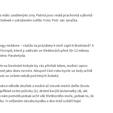
Ma
čí
málo zaoblenými zrny. Patrná jsou i malá prachovitá a jílovitá
y. Snímek v odraženém světle. Foto: Petr Jan Juračka.
Ma
čí
Ma
čí
logy nedávno – stačilo na prázdniny k moři zajet k Bratislavě? A
Evropě, které ji zalévalo ve třetihorách před 30–12 miliony
Ma
jméno: Paratetyda.
čí
 na Devínské Kobyle by vás přivítali tuleni, možná i opice
né jako dnes na Istrii. Alespoň část roku byste se tedy určitě
Ma
čí
ste se ovšem nebáli početných žraloků.
ubce několik desítek a možná až stovek metrů dařilo životu
Ma
říklad osten ježovky (1), drobní korýši lasturnatky (4), ale
čí
i nám pomohli jednak určit věk třetihorního moře, jednak to, že
ku. O sníženém obsahu kyslíku u dna totiž svědčí hojní
Ma
čí