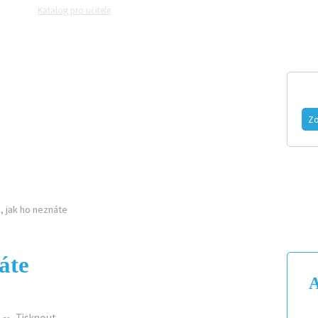
Katalog pro učitele
Zeptejte se přírodovědců
Razítková samoobslu
MAGAZÍN
VIDEO
FOTOGALERIE
Zo
DISTRIBUČNÍ MÍSTA
INZERCE
, jak ho neznáte
áte
A
Tisknout