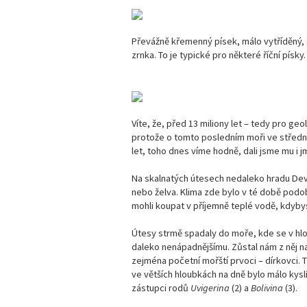
Převážně křemenný písek, málo vytříděný, s 
zrnka. To je typické pro některé říční písk
Víte, že, před 13 miliony let – tedy pro geo
protože o tomto posledním moři ve střední 
let, toho dnes víme hodně, dali jsme mu i 
Na skalnatých útesech nedaleko hradu Devín
nebo želva. Klima zde bylo v té době podob
mohli koupat v příjemně teplé vodě, kdyby
Útesy strmě spadaly do moře, kde se v hlo
daleko nenápadnějšímu. Zůstal nám z něj nap
zejména početní mořští prvoci – dírkovci. T
ve větších hloubkách na dně bylo málo kyslí
zástupci rodů
Uvigerina
(2) a
Bolivina
(3).