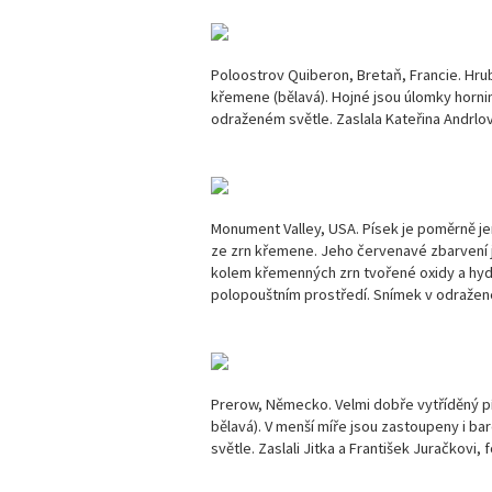
Poloostrov Quiberon, Bretaň, Francie. Hr
křemene (bělavá). Hojné jsou úlomky horni
odraženém světle. Zaslala Kateřina Andrlov
Monument Valley, USA. Písek je poměrně je
ze zrn křemene. Jeho červenavé zbarvení 
kolem křemenných zrn tvořené oxidy a hyd
polopouštním prostředí. Snímek v odražené
Prerow, Německo. Velmi dobře vytříděný pí
bělavá). V menší míře jsou zastoupeny i b
světle. Zaslali Jitka a František Juračkovi, 