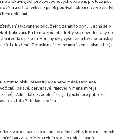
z nejefektivnějších protipovodňových opatření, protože jsou
čí
arověku a středověku se písek používal dokonce ve vojenství;
během obléhání.
Ma
čí
 získávání takzvaného břidličného zemního plynu. Jedná se o
eboli frakování. Při tomto způsobu těžby se provedou vrty do
 vhání voda s pískem. Horniny díky vysokému tlaku popraskají
Ma
udržet otevřené. Z prasklin následně uniká zemní plyn, který je
čí
Ma
čí
u. V tomto písku převažují více nebo méně zaoblené
Ma
čí
očichů (bělavé, červenavé, fialové). V menší míře je
rové). Velmi dobré zaoblení zrn je typické pro příbřežní
avarovi, foto Petr Jan Juračka.
Ma
čí
Ma
čí
pořízen v procházejícím polarizovaném světle, které na zrnech
enční) barvy. Dobře jsou vidět vpravo dole a nahoře