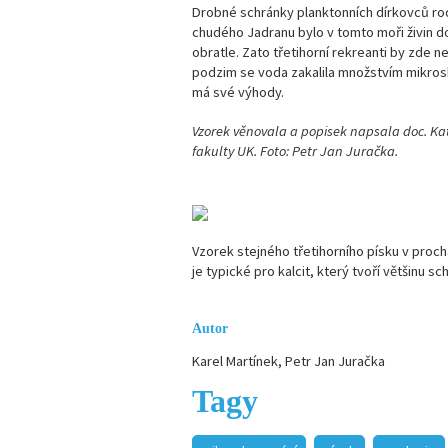
Drobné schránky planktonních dírkovců r
chudého Jadranu bylo v tomto moři živin dos
obratle. Zato třetihorní rekreanti by zde n
podzim se voda zakalila množstvím mikrosko
má své výhody.
Vzorek věnovala a popisek napsala doc. Ka
fakulty UK. Foto: Petr Jan Juračka.
Vzorek stejného třetihorního písku v proc
je typické pro kalcit, který tvoří většinu s
Autor
Karel Martínek, Petr Jan Juračka
Tagy