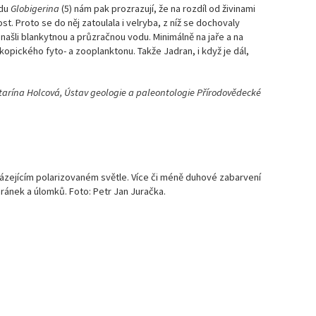
odu
Globigerina
(5) nám pak prozrazují, že na rozdíl od živinami
t. Proto se do něj zatoulala i velryba, z níž se dochovaly
Ma
enašli blankytnou a průzračnou vodu. Minimálně na jaře a na
čí
pického fyto- a zooplanktonu. Takže Jadran, i když je dál,
Ma
čí
tarína Holcová, Ústav geologie a paleontologie Přírodovědecké
Ma
čí
Ma
házejícím polarizovaném světle. Více či méně duhové zabarvení
čí
chránek a úlomků. Foto: Petr Jan Juračka.
Ma
čí
Ma
čí