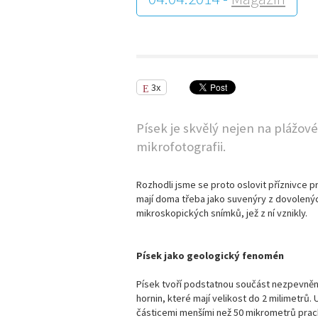
3x
Písek je skvělý nejen na plážové
mikrofotografii.
Rozhodli jsme se proto oslovit příznivce p
mají doma třeba jako suvenýry z dovolenýc
mikroskopických snímků, jež z ní vznikly.
Písek jako geologický fenomén
Písek tvoří podstatnou součást nezpevněn
hornin, které mají velikost do 2 milimetrů.
částicemi menšími než 50 mikrometrů prach 