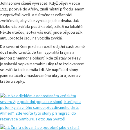
Johnsonovi cíleně vyvraceli. Když přijeli v roce
Magazín
1921 poprvé do Afriky, znali místní přírodu jenom
Přírodovědci.cz,
z vyprávění lovců. A ti útočnost zvířat rádi
číslo 3/2019
zveličovali, aby více vynikla jejich odvaha. Jak
blízko vás zvířata pustí k sobě, záleží na lokalitě.
Někde utečou, sotva vás ucítí, jinde přijdou až k
Magazín
Přírodovědci.cz,
autu, protože jsou na vozidla zvyklá.
číslo 2/2019
Do severní Keni jezdí na rozdíl od jižní části země
dost málo turistů. Je tam vyprahlá krajina a
Magazín
jednou z nemnoha oblastí, kde zůstaly pralesy,
Přírodovědci.cz,
je vyhaslá sopka Marsabit. Díky této izolovanosti
číslo 1/2019
se zvířata tolik nebála lidí. Ale například slony
jsme natáčeli z maskovaného úkrytu u jezera v
Magazín
kráteru sopky.
Přírodovědci.cz,
číslo 4/2018
Magazín
Přírodovědci.cz,
číslo 3/2018
Magazín