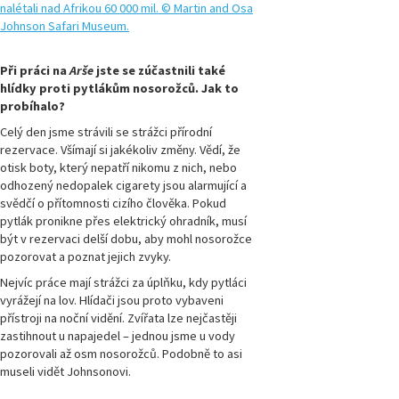
Při práci na
Arše
jste se zúčastnili také
hlídky proti pytlákům nosorožců. Jak to
probíhalo?
Celý den jsme strávili se strážci přírodní
rezervace. Všímají si jakékoliv změny. Vědí, že
otisk boty, který nepatří nikomu z nich, nebo
odhozený nedopalek cigarety jsou alarmující a
svědčí o přítomnosti cizího člověka. Pokud
pytlák pronikne přes elektrický ohradník, musí
být v rezervaci delší dobu, aby mohl nosorožce
pozorovat a poznat jejich zvyky.
Nejvíc práce mají strážci za úplňku, kdy pytláci
vyrážejí na lov. Hlídači jsou proto vybaveni
přístroji na noční vidění. Zvířata lze nejčastěji
zastihnout u napajedel – jednou jsme u vody
pozorovali až osm nosorožců. Podobně to asi
museli vidět Johnsonovi.