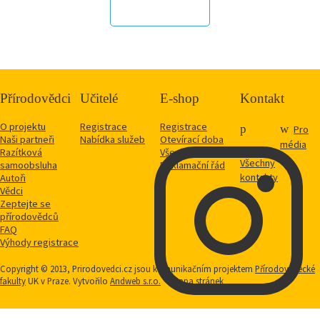
Přírodovědci
Učitelé
E-shop
Kontakt
O projektu
Registrace
Registrace
Pro
Naši partneři
Nabídka služeb
Otevírací doba
média
Razítková
Vše o nákupu
Všechny
samoobsluha
Reklamační řád
kontakty
Autoři
Vědci
Zeptejte se
přírodovědců
FAQ
Výhody registrace
Copyright © 2013, Prirodovedci.cz jsou komunikačním projektem
Přírodovědecké
fakulty
UK v Praze. Vytvořilo
Andweb s.r.o.
Mapa stránek