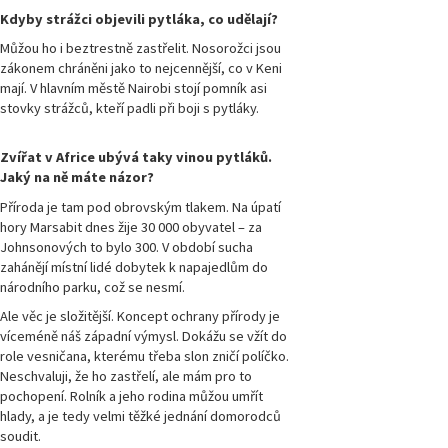
Kdyby strážci objevili pytláka, co udělají?
Můžou ho i beztrestně zastřelit. Nosorožci jsou
zákonem chráněni jako to nejcennější, co v Keni
mají. V hlavním městě Nairobi stojí pomník asi
stovky strážců, kteří padli při boji s pytláky.
Zvířat v Africe ubývá taky vinou pytláků.
Jaký na ně máte názor?
Příroda je tam pod obrovským tlakem. Na úpatí
hory Marsabit dnes žije 30 000 obyvatel – za
Johnsonových to bylo 300. V období sucha
zahánějí místní lidé dobytek k napajedlům do
národního parku, což se nesmí.
Ale věc je složitější. Koncept ochrany přírody je
víceméně náš západní výmysl. Dokážu se vžít do
role vesničana, kterému třeba slon zničí políčko.
Neschvaluji, že ho zastřelí, ale mám pro to
pochopení. Rolník a jeho rodina můžou umřít
hlady, a je tedy velmi těžké jednání domorodců
soudit.