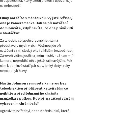
mít společníka, který sleduje okolí a upozorňuje
číslo 1/2021
na nebezpečí.
Magazín
Filmy natáčíte s manželkou. Vy jste režisér,
Přírodovědci.cz,
ona je kameramanka. Jak se při natáčení
číslo 4/2020
domlouváte, když nevíte, co ona právě vidí
v hledáčku?
Magazín
Za tu dobu, co spolu pracujeme, už má
Přírodovědci.cz,
číslo 3/2020
představu o mých vizích. Většinou jdu při
natáčení za ní, sleduji okolí a hlídám bezpečnost.
Zároveň vidím, jestli na jiném místě, než kam míří
Magazín
kamera, neprobíhá něco ještě zajímavějšího. Pak
Přírodovědci.cz,
číslo 2/2020
nám k domluvě stačí pár slov, lehký dotyk ruky
nebo pohyb hlavy.
Magazín
Přírodovědci.cz,
Martin Johnson se musel s kamerou bez
číslo 1/2020
teleobjektivu přibližovat ke zvířatům co
nejblíže a před šelmami ho chránila
manželka s puškou. Kdo při natáčení starým
Magazín
Přírodovědci.cz,
vybavením chránil vás?
číslo 4/2019
Agresivita zvířat byl jeden z předsudků, které