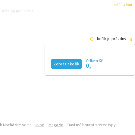
Registrace
Přihlášení
Katalog pro učitele
Zeptejte se přírodovědců
Razítková samoobsluha
Pro média
košík je prázdný
Celkem Kč
Zobrazit košík
0,-
KALENDÁŘ AKCÍ
MAGAZÍN
VIDEO
FOTOGALERIE
KE STAŽENÍ
E-SHOP
ÚVOD
O MAGAZÍNU
DISTRIBUČNÍ MÍSTA
INZERCE
Nacházíte se na:
Úvod
Magazín
Baví mě bourat stereotypy