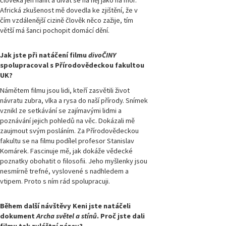
člověka jen hanit a dívat se na něj jako na mor.
Magazín
Přírodovědci.cz,
Africká zkušenost mě dovedla ke zjištění, že v
číslo 1/2012
čím vzdálenější cizině člověk něco zažije, tím
větší má šanci pochopit domácí dění.
Jak jste při natáčení filmu
divoČINY
spolupracoval s Přírodovědeckou fakultou
UK?
Námětem filmu jsou lidi, kteří zasvětili život
návratu zubra, vlka a rysa do naší přírody. Snímek
vznikl ze setkávání se zajímavými lidmi a
poznávání jejich pohledů na věc. Dokázali mě
zaujmout svým posláním. Za Přírodovědeckou
fakultu se na filmu podílel profesor Stanislav
Komárek. Fascinuje mě, jak dokáže vědecké
poznatky obohatit o filosofii. Jeho myšlenky jsou
nesmírně trefné, vyslovené s nadhledem a
vtipem. Proto s ním rád spolupracuji.
Během další návštěvy Keni jste natáčeli
dokument
Archa světel a stínů
. Proč jste dali