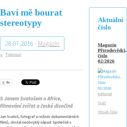
Baví mě bourat
Aktuální
stereotypy
číslo
28.07.2016 -
Magazín
Magazín
Přírodovědci,
Tisknout
číslo
02/2026
4x
Editorial
S Janem Svatošem o Africe,
Tiráž
filmování zvířat a české divočině
Obsah čísla
Jan Svatoš, fotograf a režisér dokumentárních
filmů, dostal neobvyklý nápad. Společně s