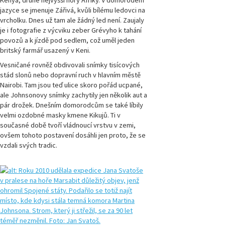
Kenya, druhé nejvyšší hory Afriky. V domorodém
Přírodovědci.cz,
jazyce se jmenuje Zářivá, kvůli bílému ledovci na
číslo 3/2015
vrcholku. Dnes už tam ale žádný led není. Zaujaly
je i fotografie z výcviku zeber Grévyho k tahání
Magazín
povozů a k jízdě pod sedlem, což uměl jeden
Přírodovědci.cz,
britský farmář usazený v Keni.
číslo 2/2015
Vesničané rovněž obdivovali snímky tisícových
stád slonů nebo dopravní ruch v hlavním městě
Magazín
Nairobi. Tam jsou teď ulice skoro pořád ucpané,
Přírodovědci.cz,
číslo 1/2015
ale Johnsonovy snímky zachytily jen několik aut a
pár drožek. Dnešním domorodcům se také líbily
velmi ozdobné masky kmene Kikujů. Ti v
Magazín
současné době tvoří vládnoucí vrstvu v zemi,
Přírodovědci.cz,
ovšem tohoto postavení dosáhli jen proto, že se
číslo 4/2014
vzdali svých tradic.
Magazín
Přírodovědci.cz,
číslo 3/2014
Magazín
Přírodovědci.cz,
číslo 2/2014