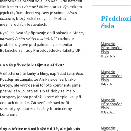
manželkou a přáteli odjeli do Keni, kde natáčeli
film kamerou více než 60 let starou. Výsledkem
jejich čtyřicetidenní výpravy je snímek
Africa
Předchoz
obscura
, který získal ceny na několika
mezinárodních festivalech.
čísla
Nyní Jan Svatoš připravuje další snímek o Africe,
nazvaný
Archa světel a stínů
. Náš rozhovor
Magazín
probíhal stylově pod palmami ve skleníku
Přírodovědci,
Botanické zahrady Přírodovědecké fakulty UK.
číslo
01/2026
Co vás přivedlo k zájmu o Afriku?
Magazín
V dětství určitě knihy a filmy, například
Lvice Elsa
.
Přírodovědci,
Později mě zaujalo, že Afrika sice leží blízko
číslo
04/2025
Evropy, ale vnitrozemí tohoto kontinentu jsme
poznali až v 19. století. Do té doby zajímalo
Evropany jenom pobřeží, které obeplouvali při
Magazín
cestách do Indie. Zároveň mě baví bořit
Přírodovědci,
číslo
stereotypy, například zažitý termín černý
03/2025
kontinent.
Magazín
Sny o Africe má asi každé dítě, ale jak vás