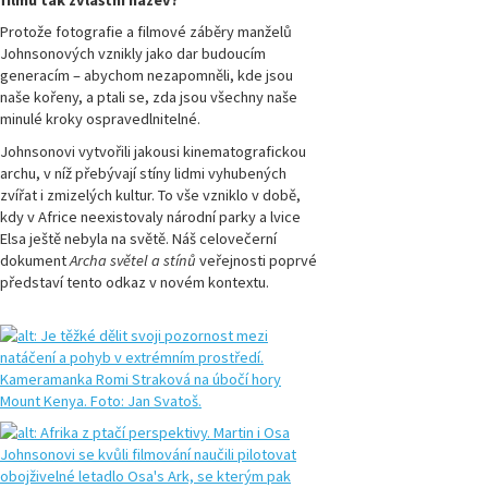
filmu tak zvláštní název?
Protože fotografie a filmové záběry manželů
Johnsonových vznikly jako dar budoucím
generacím – abychom nezapomněli, kde jsou
naše kořeny, a ptali se, zda jsou všechny naše
minulé kroky ospravedlnitelné.
Johnsonovi vytvořili jakousi kinematografickou
archu, v níž přebývají stíny lidmi vyhubených
zvířat i zmizelých kultur. To vše vzniklo v době,
kdy v Africe neexistovaly národní parky a lvice
Elsa ještě nebyla na světě. Náš celovečerní
dokument
Archa světel a stínů
veřejnosti poprvé
představí tento odkaz v novém kontextu.