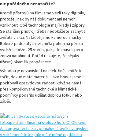
číslo 1/2024
nic pořádného nenatočíte?
Kromě přístrojů na film jsme vezli taky digitály,
Magazín
protože jinak by náš dokument ani nemohl
Přírodovědci.cz,
vzniknout. Obě technologie mají klady i zápory.
číslo 4/2023
Se staršími přístroji třeba nedokážete zachytit
zvířata v akci. Natáčeli jsme kamerou značky
Bolex z padesátých let; měla pohon na péro a
Magazín
Přírodovědci.cz,
vydržela běžet 25 vteřin, pak jste museli péro
číslo 3/2023
znovu natáhnout. Pořád riskujete, že nějaký
úžasný okamžik propásnete.
Magazín
Výhodou je nezávislost na elektřině – můžete
Přírodovědci.cz,
točit, dokud máte materiál. Jako bonus jsme
číslo 2/2023
pociťovali opravdovou radost, když se nám i
přes komplikované technické a klimatické
Magazín
podmínky podařilo udělat dobrou fotku nebo
Přírodovědci.cz,
záběr.
číslo 1/2023
Magazín
Přírodovědci.cz,
číslo 4/2022