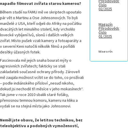
Přírodovědci,
napadlo filmovat zvířata starou kamerou?
číslo
02/2025
Během studií na FAMU mě ve skriptech upoutalo
pár vět o Martinu a Ose Johnsonových. To byli
manželé z USA, kteří odjeli do Afriky na počátku
Magazín
Přírodovědci,
dvacátých let minulého století, kdy vrcholilo
číslo
lovecké vybíjení lvů, slonů i dalších velkých
01/2025
zvířat. Místo pušek vzali kamery a fotoaparáty a
v severní Keni natočili několik filmů a pořídili
Magazín
desítky úžasných fotek.
Přírodovědci.cz,
číslo 4/2024
Fascinovala mě jejich snaha bourat mýty o
agresivních zvířatech; fakticky se stali
zakladateli současné ochrany přírody. Zároveň
Magazín
mě zaujala možnost vcítit se do toho, co prožívali
Přírodovědci.cz,
– podle indiánského přísloví „nesuď nikoho,
číslo 3/2024
dokud jsi nechodil tři měsíce v jeho mokasínech“.
Tak jsme v roce 2010 sbalili staré foťáky,
Magazín
přenosnou temnou komoru, kameru na kliku a
Přírodovědci.cz,
vydali se na stejná místa jako Johnsonovi.
číslo 2/2024
Neměl jste obavu, že letitou technikou, bez
Magazín
teleobjektivu a podobných vymožeností,
Přírodovědci.cz,