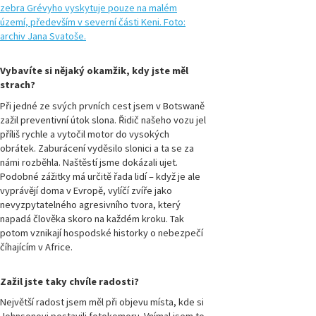
Přírodovědci.cz,
číslo 2/2018
Magazín
Přírodovědci.cz,
Vybavíte si nějaký okamžik, kdy jste měl
číslo 1/2018
strach?
Při jedné ze svých prvních cest jsem v Botswaně
Magazín
Přírodovědci.cz,
zažil preventivní útok slona. Řidič našeho vozu jel
číslo 4/2017
příliš rychle a vytočil motor do vysokých
obrátek. Zaburácení vyděsilo slonici a ta se za
námi rozběhla. Naštěstí jsme dokázali ujet.
Magazín
Podobné zážitky má určitě řada lidí – když je ale
Přírodovědci.cz,
číslo 3/2017
vyprávějí doma v Evropě, vylíčí zvíře jako
nevyzpytatelného agresivního tvora, který
napadá člověka skoro na každém kroku. Tak
Magazín
potom vznikají hospodské historky o nebezpečí
Přírodovědci.cz,
číslo 2/2017
číhajícím v Africe.
Zažil jste taky chvíle radosti?
Magazín
Přírodovědci.cz,
Největší radost jsem měl při objevu místa, kde si
číslo 1/2017