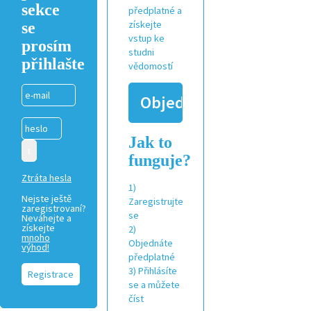
sekce
předplatné a
se
získejte
vstup ke
prosím
studni
přihlašte
vědomostí
Objednat
Jak to
funguje?
Ztráta hesla
1)
Nejste ještě
Zaregistrujte
zaregistrovaní?
se
Neváhejte a
získejte
2)
mnoho
Objednáte
výhod!
předplatné
3) Přihlásíte
Registrace
se a můžete
číst