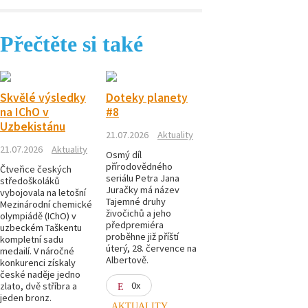
Přečtěte si také
Skvělé výsledky
Doteky planety
na IChO v
#8
Uzbekistánu
21.07.2026
Aktuality
21.07.2026
Aktuality
Osmý díl
přírodovědného
Čtveřice českých
seriálu Petra Jana
středoškoláků
Juračky má název
vybojovala na letošní
Tajemné druhy
Mezinárodní chemické
živočichů a jeho
olympiádě (IChO) v
předpremiéra
uzbeckém Taškentu
proběhne již příští
kompletní sadu
úterý, 28. července na
medailí. V náročné
Albertově.
konkurenci získaly
české naděje jedno
0x
zlato, dvě stříbra a
jeden bronz.
AKTUALITY