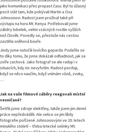
Johnsonovi postavili fotokomoru. Vnímal jsem to
jako komunikaci přes propast času. Byl to úžasný
Magazín
pocit stát tam, kde pobývali Martin a Osa
Přírodovědci.cz,
Johnsonovi. Radost jsem prožíval také při
číslo 4/2016
výstupu na horu Mt. Kenya. Potřebovali jsme
záběry lobelek, velmi vzácných rostlin vyšších
Magazín
než člověk. Povedly se, přestože nás cestou
Přírodovědci.cz,
zastihla sněhová bouře.
číslo 3/2016
Jindy jsme natočili lovícího geparda. Podařilo se
to díky tomu, že jsme dokázali odhadnout, jak se
Magazín
zvíře zachová. Jako fotograf se ale raduji i v
Přírodovědci.cz,
číslo 2/2016
situacích, kdy nic nevyfotím. Radost pociťuji,
když se něco naučím, když vnímám vůně, zvuky,
…
Magazín
Přírodovědci.cz,
číslo 1/2016
Jak na vaše filmové záběry reagovali místní
vesničané?
Magazín
Šetřili jsme zdroje elektřiny, takže jsem jim denní
Přírodovědci.cz,
práce nepředváděli. Ale velice se jim líbily
číslo 4/2015
fotografie pořízené Johnsonovými ve 20. letech
minulého století – třeba letecké snímky Mt.
Magazín