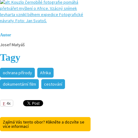
Autor
Josef Matyáš
Tagy
ochrana přírody
Afrika
dokumentární film
cestování
4x
Zajímá Vás tento obor? Klikněte a dozvíte se
více informací