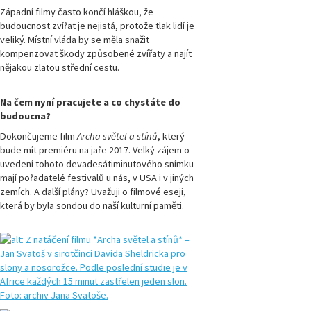
Západní filmy často končí hláškou, že
budoucnost zvířat je nejistá, protože tlak lidí je
veliký. Místní vláda by se měla snažit
kompenzovat škody způsobené zvířaty a najít
nějakou zlatou střední cestu.
Na čem nyní pracujete a co chystáte do
budoucna?
Dokončujeme film
Archa světel a stínů
, který
bude mít premiéru na jaře 2017. Velký zájem o
uvedení tohoto devadesátiminutového snímku
mají pořadatelé festivalů u nás, v USA i v jiných
zemích. A další plány? Uvažuji o filmové eseji,
která by byla sondou do naší kulturní paměti.