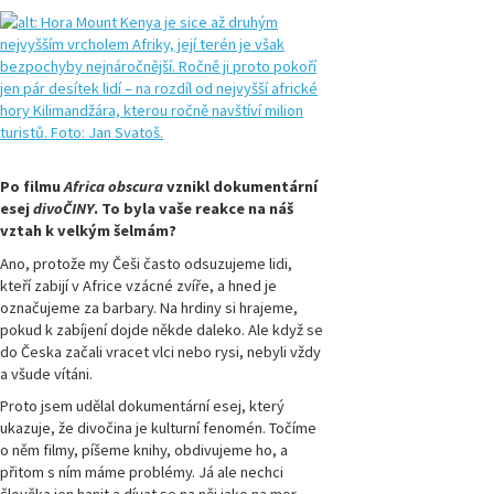
Magazín
Přírodovědci.cz,
číslo 1/2014
Magazín
Přírodovědci.cz,
číslo 4/2013
Po filmu
Africa obscura
vznikl dokumentární
esej
divoČINY
. To byla vaše reakce na náš
Magazín
vztah k velkým šelmám?
Přírodovědci.cz,
číslo 3/2013
Ano, protože my Češi často odsuzujeme lidi,
kteří zabijí v Africe vzácné zvíře, a hned je
označujeme za barbary. Na hrdiny si hrajeme,
Magazín
pokud k zabíjení dojde někde daleko. Ale když se
Přírodovědci.cz,
číslo 2/2013
do Česka začali vracet vlci nebo rysi, nebyli vždy
a všude vítáni.
Proto jsem udělal dokumentární esej, který
Magazín
Přírodovědci.cz,
ukazuje, že divočina je kulturní fenomén. Točíme
číslo 1/2013
o něm filmy, píšeme knihy, obdivujeme ho, a
přitom s ním máme problémy. Já ale nechci