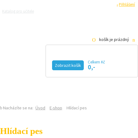
Registrace
Přihlášení
Katalog pro učitele
Zeptejte se přírodovědců
Razítková samoobsluha
Pro média
košík je prázdný
Celkem Kč
Zobrazit košík
0,-
KALENDÁŘ AKCÍ
MAGAZÍN
VIDEO
FOTOGALERIE
KE STAŽENÍ
E-SHOP
Nacházíte se na:
Úvod
E-shop
Hlídací pes
Hlídací pes