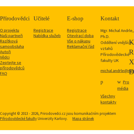
Přírodovědci
Učitelé
E-shop
Kontakt
O projektu
Registrace
Registrace
Mgr. Michal Andrle,
Naši partneři
Nabídka služeb
Otevírací doba
Ph.D.
Razítková
Vše o nákupu
Oddělení vnějších
samoobsluha
Reklamační řád
vztahů
Autoři
Přírodovědecké
Vědci
fakulty UK
Zeptejte se
přírodovědců
michal.andrle@natu
FAQ
Pro
média
Všechny
kontakty
Copyright © 2013 - 2026, Prirodovedci.cz jsou komunikačním projektem
Přírodovědecké fakulty
Univerzity Karlovy.
Mapa stránek