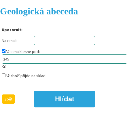
Geologická abeceda
Upozornit:
Na email:
Až cena klesne
pod
:
Kč
Až zboží přijde na sklad
Zpět