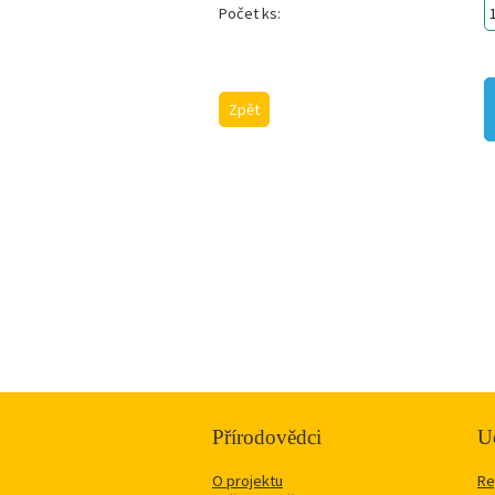
Počet ks:
Zpět
Přírodovědci
Uč
O projektu
Re