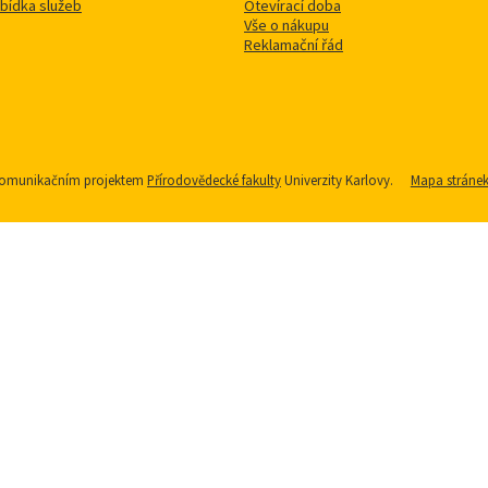
bídka služeb
Otevírací doba
Vše o nákupu
Reklamační řád
u komunikačním projektem
Přírodovědecké fakulty
Univerzity Karlovy.
Mapa stráne