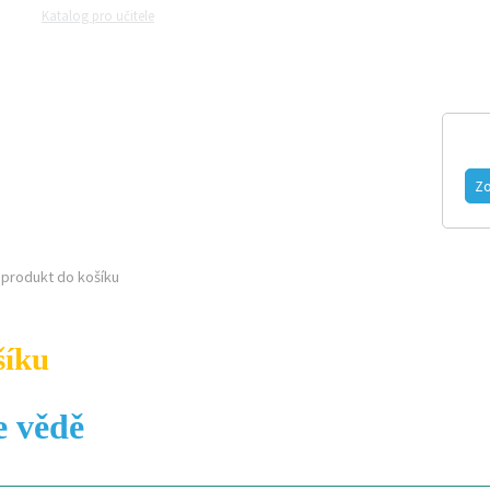
Katalog pro učitele
Zeptejte se přírodovědců
Razítková samoobsluh
MAGAZÍN
VIDEO
FOTOGALERIE
Zo
produkt do košíku
šíku
e vědě