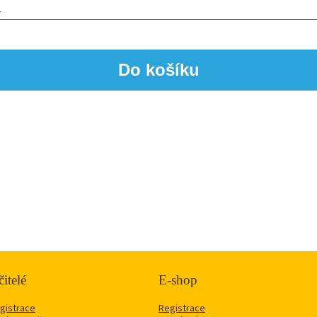
itelé
E-shop
gistrace
Registrace