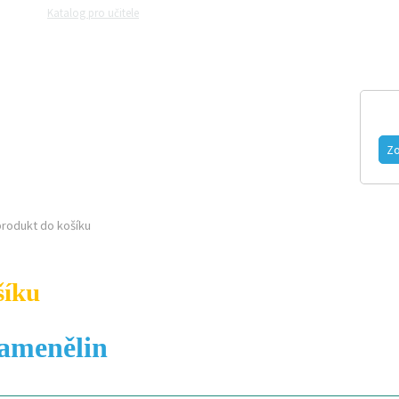
Katalog pro učitele
Zeptejte se přírodovědců
Razítková samoobslu
MAGAZÍN
VIDEO
FOTOGALERIE
Zo
rodukt do košíku
šíku
kamenělin