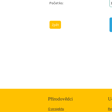
Počet ks:
Zpět
Přírodovědci
Uč
O projektu
Re