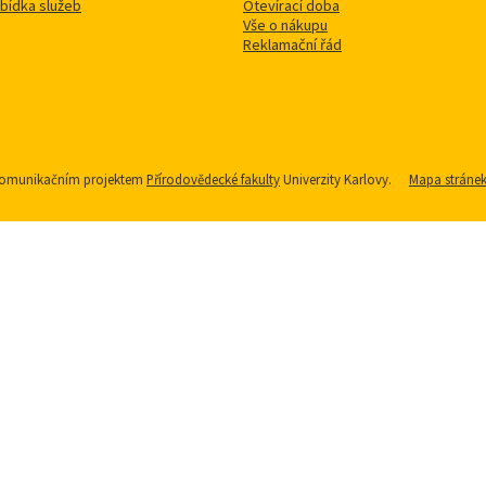
bídka služeb
Otevírací doba
Vše o nákupu
Reklamační řád
u komunikačním projektem
Přírodovědecké fakulty
Univerzity Karlovy.
Mapa stráne