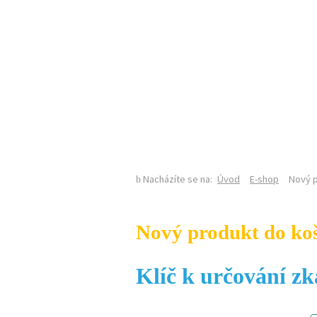
KALENDÁŘ AKCÍ
Nacházíte se na:
Úvod
E-shop
Nový p
Nový produkt do ko
Klíč k určování z