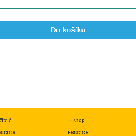
itelé
E-shop
gistrace
Registrace