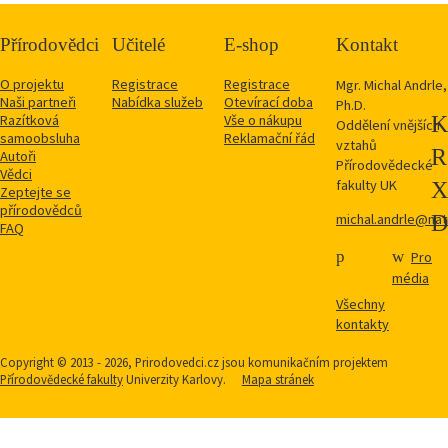
Přírodovědci
Učitelé
E-shop
Kontakt
O projektu
Registrace
Registrace
Mgr. Michal Andrle,
Naši partneři
Nabídka služeb
Otevírací doba
Ph.D.
Razítková
Vše o nákupu
Oddělení vnějších
samoobsluha
Reklamační řád
vztahů
Autoři
Přírodovědecké
Vědci
fakulty UK
Zeptejte se
přírodovědců
michal.andrle@natu
FAQ
Pro
média
Všechny
kontakty
Copyright © 2013 - 2026, Prirodovedci.cz jsou komunikačním projektem
Přírodovědecké fakulty
Univerzity Karlovy.
Mapa stránek