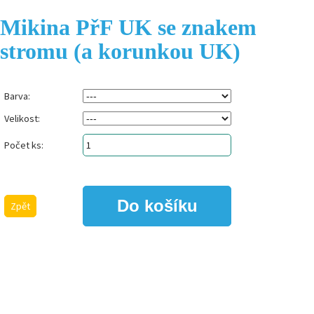
Mikina PřF UK se znakem
stromu (a korunkou UK)
Barva:
Velikost:
Počet ks:
Zpět