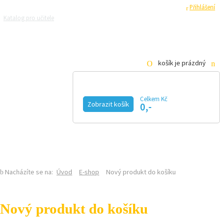
Registrace
Přihlášení
Katalog pro učitele
Zeptejte se přírodovědců
Razítková samoobsluha
Pro média
košík je prázdný
Celkem Kč
Zobrazit košík
0,-
KALENDÁŘ AKCÍ
MAGAZÍN
VIDEO
FOTOGALERIE
KE STAŽENÍ
E-SHOP
Nacházíte se na:
Úvod
E-shop
Nový produkt do košíku
Nový produkt do košíku