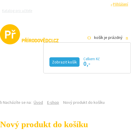
Registrace
Přihlášení
Katalog pro učitele
Zeptejte se přírodovědců
Razítková samoobsluha
Pro média
košík je prázdný
Celkem Kč
Zobrazit košík
0,-
KALENDÁŘ AKCÍ
MAGAZÍN
VIDEO
FOTOGALERIE
KE STAŽENÍ
E-SHOP
Nacházíte se na:
Úvod
E-shop
Nový produkt do košíku
Nový produkt do košíku