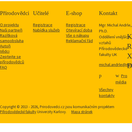
Přírodovědci
Učitelé
E-shop
Kontakt
O projektu
Registrace
Registrace
Mgr. Michal Andrle,
Naši partneři
Nabídka služeb
Otevírací doba
Ph.D.
Razítková
Vše o nákupu
Oddělení vnějších
samoobsluha
Reklamační řád
vztahů
Autoři
Přírodovědecké
Vědci
fakulty UK
Zeptejte se
přírodovědců
michal.andrle@natu
FAQ
Pro
média
Všechny
kontakty
Copyright © 2013 - 2026, Prirodovedci.cz jsou komunikačním projektem
Přírodovědecké fakulty
Univerzity Karlovy.
Mapa stránek