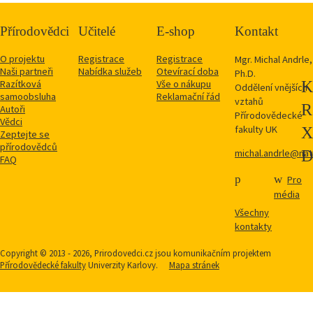
Přírodovědci
Učitelé
E-shop
Kontakt
O projektu
Registrace
Registrace
Mgr. Michal Andrle,
Naši partneři
Nabídka služeb
Otevírací doba
Ph.D.
Razítková
Vše o nákupu
Oddělení vnějších
samoobsluha
Reklamační řád
vztahů
Autoři
Přírodovědecké
Vědci
fakulty UK
Zeptejte se
přírodovědců
michal.andrle@natu
FAQ
Pro
média
Všechny
kontakty
Copyright © 2013 - 2026, Prirodovedci.cz jsou komunikačním projektem
Přírodovědecké fakulty
Univerzity Karlovy.
Mapa stránek