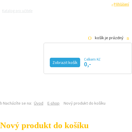
Registrace
Přihlášení
Katalog pro učitele
Zeptejte se přírodovědců
Razítková samoobsluha
Pro média
košík je prázdný
Celkem Kč
Zobrazit košík
0,-
KALENDÁŘ AKCÍ
MAGAZÍN
VIDEO
FOTOGALERIE
KE STAŽENÍ
E-SHOP
Nacházíte se na:
Úvod
E-shop
Nový produkt do košíku
Nový produkt do košíku