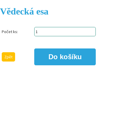
Vědecká esa
Počet ks:
Zpět