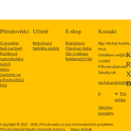
Přírodovědci
Učitelé
E-shop
Kontakt
O projektu
Registrace
Registrace
Mgr. Michal Andrle,
Naši partneři
Nabídka služeb
Otevírací doba
Ph.D.
Razítková
Vše o nákupu
Oddělení vnějších
samoobsluha
Reklamační řád
vztahů
Autoři
Přírodovědecké
Vědci
fakulty UK
Zeptejte se
přírodovědců
michal.andrle@natu
FAQ
Pro
média
Všechny
kontakty
Copyright © 2013 - 2026, Prirodovedci.cz jsou komunikačním projektem
Přírodovědecké fakulty
Univerzity Karlovy.
Mapa stránek