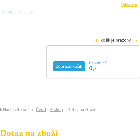
Registrace
Přihlášení
Katalog pro učitele
Zeptejte se přírodovědců
Razítková samoobsluha
Pro média
košík je prázdný
Celkem Kč
Zobrazit košík
0,-
KALENDÁŘ AKCÍ
MAGAZÍN
VIDEO
FOTOGALERIE
KE STAŽENÍ
E-SHOP
Nacházíte se na:
Úvod
E-shop
Dotaz na zboží
Dotaz na zboží