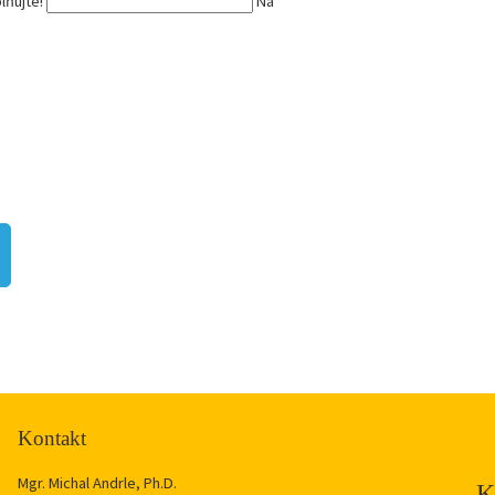
lňujte!
Na
Kontakt
Mgr. Michal Andrle, Ph.D.