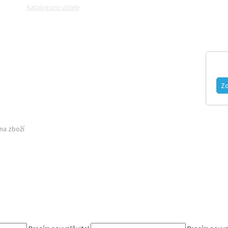
Katalog pro učitele
Zeptejte se přírodovědců
Razítková samoobslu
MAGAZÍN
VIDEO
FOTOGALERIE
Zo
na zboží