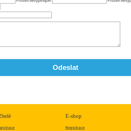
Prosím nevyplňujte!
Prosím nevyp
itelé
E-shop
gistrace
Registrace