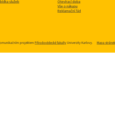
bídka služeb
Otevírací doba
Vše o nákupu
Reklamační řád
u komunikačním projektem
Přírodovědecké fakulty
Univerzity Karlovy.
Mapa stráne