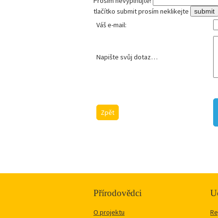
Prosím nevyplňujte!
tlačítko submit prosím neklikejte
Váš e-mail:
Napište svůj dotaz…
Zpět
Přírodovědci
Uč
O projektu
Re