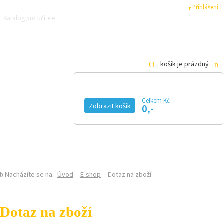
Registrace
Přihlášení
Katalog pro učitele
Zeptejte se přírodovědců
Razítková samoobsluha
Pro média
košík je prázdný
Celkem Kč
Zobrazit košík
0,-
KALENDÁŘ AKCÍ
MAGAZÍN
VIDEO
FOTOGALERIE
KE STAŽENÍ
E-SHOP
Nacházíte se na:
Úvod
E-shop
Dotaz na zboží
Dotaz na zboží