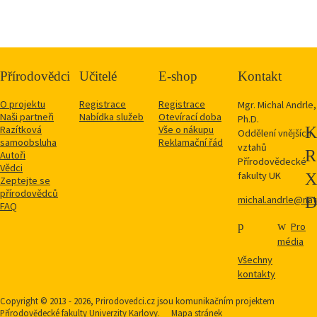
Přírodovědci
Učitelé
E-shop
Kontakt
O projektu
Registrace
Registrace
Mgr. Michal Andrle,
Naši partneři
Nabídka služeb
Otevírací doba
Ph.D.
Razítková
Vše o nákupu
Oddělení vnějších
samoobsluha
Reklamační řád
vztahů
Autoři
Přírodovědecké
Vědci
fakulty UK
Zeptejte se
přírodovědců
michal.andrle@natu
FAQ
Pro
média
Všechny
kontakty
Copyright © 2013 - 2026, Prirodovedci.cz jsou komunikačním projektem
Přírodovědecké fakulty
Univerzity Karlovy.
Mapa stránek