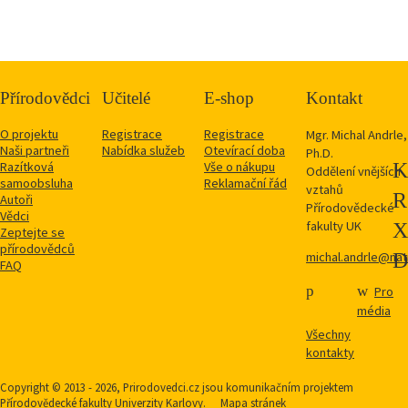
Přírodovědci
Učitelé
E-shop
Kontakt
O projektu
Registrace
Registrace
Mgr. Michal Andrle,
Naši partneři
Nabídka služeb
Otevírací doba
Ph.D.
Razítková
Vše o nákupu
Oddělení vnějších
samoobsluha
Reklamační řád
vztahů
Autoři
Přírodovědecké
Vědci
fakulty UK
Zeptejte se
přírodovědců
michal.andrle@natu
FAQ
Pro
média
Všechny
kontakty
Copyright © 2013 - 2026, Prirodovedci.cz jsou komunikačním projektem
Přírodovědecké fakulty
Univerzity Karlovy.
Mapa stránek