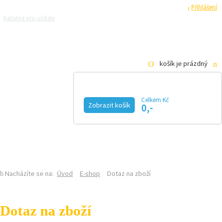
Registrace
Přihlášení
Katalog pro učitele
Zeptejte se přírodovědců
Razítková samoobsluha
Pro média
košík je prázdný
Celkem Kč
Zobrazit košík
0,-
KALENDÁŘ AKCÍ
MAGAZÍN
VIDEO
FOTOGALERIE
KE STAŽENÍ
E-SHOP
Nacházíte se na:
Úvod
E-shop
Dotaz na zboží
Dotaz na zboží