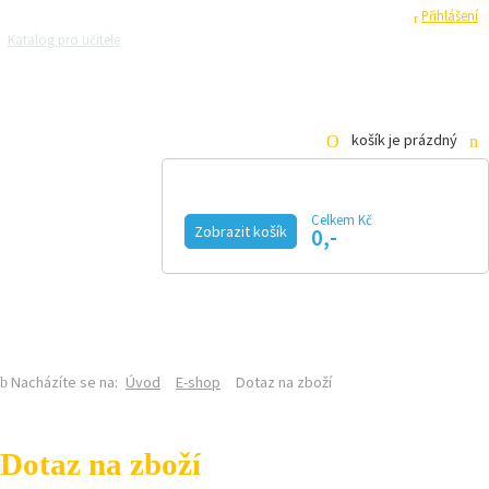
Registrace
Přihlášení
Katalog pro učitele
Zeptejte se přírodovědců
Razítková samoobsluha
Pro média
košík je prázdný
Celkem Kč
Zobrazit košík
0,-
KALENDÁŘ AKCÍ
MAGAZÍN
VIDEO
FOTOGALERIE
KE STAŽENÍ
E-SHOP
Nacházíte se na:
Úvod
E-shop
Dotaz na zboží
Dotaz na zboží