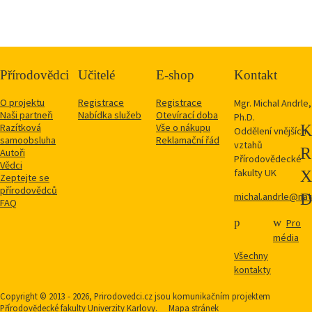
Přírodovědci
Učitelé
E-shop
Kontakt
O projektu
Registrace
Registrace
Mgr. Michal Andrle,
Naši partneři
Nabídka služeb
Otevírací doba
Ph.D.
Razítková
Vše o nákupu
Oddělení vnějších
samoobsluha
Reklamační řád
vztahů
Autoři
Přírodovědecké
Vědci
fakulty UK
Zeptejte se
přírodovědců
michal.andrle@natu
FAQ
Pro
média
Všechny
kontakty
Copyright © 2013 - 2026, Prirodovedci.cz jsou komunikačním projektem
Přírodovědecké fakulty
Univerzity Karlovy.
Mapa stránek