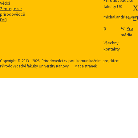
Přírodovědecké
Vědci
fakulty UK
Zeptejte se
přírodovědců
michal.andrle@natu
FAQ
Pro
média
Všechny
kontakty
Copyright © 2013 - 2026, Prirodovedci.cz jsou komunikačním projektem
Přírodovědecké fakulty
Univerzity Karlovy.
Mapa stránek