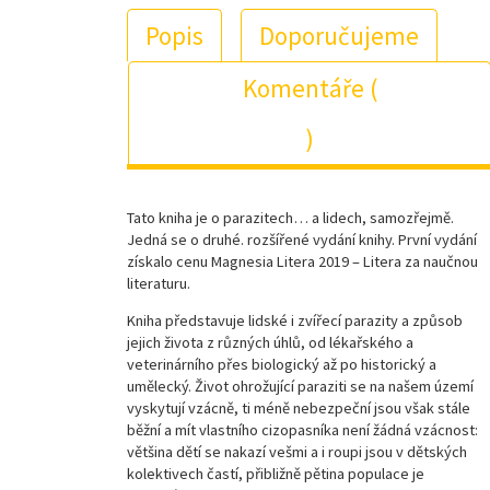
Popis
Doporučujeme
Komentáře (
)
Tato kniha je o parazitech… a lidech, samozřejmě.
Jedná se o druhé. rozšířené vydání knihy.
První vydání
získalo cenu Magnesia Litera 2019 – Litera za naučnou
literaturu.
Kniha představuje lidské i zvířecí parazity a způsob
jejich života z různých úhlů, od lékařského a
veterinárního přes biologický až po historický a
umělecký. Život ohrožující paraziti se na našem území
vyskytují vzácně, ti méně nebezpeční jsou však stále
běžní a mít vlastního cizopasníka není žádná vzácnost:
většina dětí se nakazí vešmi a i roupi jsou v dětských
kolektivech častí, přibližně pětina populace je