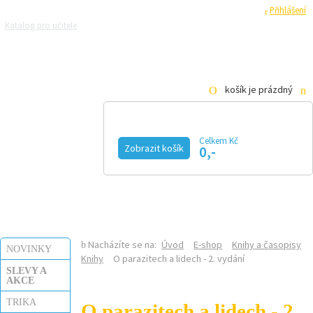
Registrace
Přihlášení
Katalog pro učitele
Zeptejte se přírodovědců
Razítková samoobsluha
Pro média
košík je prázdný
Celkem Kč
Zobrazit košík
0,-
KALENDÁŘ AKCÍ
MAGAZÍN
VIDEO
FOTOGALERIE
KE STAŽENÍ
E-SHOP
Nacházíte se na:
Úvod
E-shop
Knihy a časopisy
NOVINKY
Knihy
O parazitech a lidech - 2. vydání
SLEVY A
AKCE
TRIKA
O parazitech a lidech - 2.