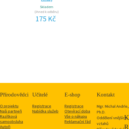
Skladem
(ihned k odběru)
175 Kč
Přírodovědci
Učitelé
E-shop
Kontakt
O projektu
Registrace
Registrace
Mgr. Michal Andrle,
Naši partneři
Nabídka služeb
Otevírací doba
Ph.D.
Razítková
Vše o nákupu
Oddělení vnějších
samoobsluha
Reklamační řád
vztahů
Autoři