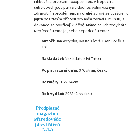
infikována prvokem toxoplasmou. V tropech a
subtropech jsou paraziti dodnes velmi vážným
zdravotním problémem, na druhé straně se uvažuje i o
jejich pozitivním přínosu pro naše zdraví a imunitu, a
dokonce se používají k léčbě. Máme se jich tedy bát?
Nepřeceňujeme je, nebo nepodceňujeme?
Autoři:
Jan Votýpka, Iva Kolářová. Petr Horák a
kol.
Nakladatel:
Nakladatelství Triton
Popis:
vázaná kniha, 376 stran, česky
Rozměry:
16 x 24 cm
Rok vydání:
2023 (2. vydání)
Předplatné
magazínu
Přírodovědci.cz
(4 vytištěná
čísla)