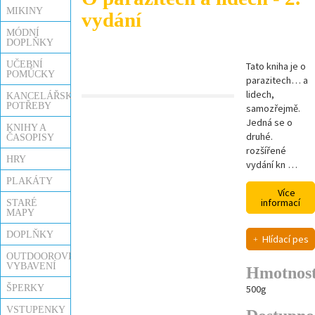
MIKINY
vydání
MÓDNÍ
DOPLŇKY
UČEBNÍ
Tato kniha je o
POMŮCKY
parazitech… a
lidech,
KANCELÁŘSKÉ
POTŘEBY
samozřejmě.
Jedná se o
KNIHY A
druhé.
ČASOPISY
rozšířené
HRY
vydání kn …
PLAKÁTY
Více
informací
STARÉ
MAPY
DOPLŇKY
Hlídací pes
OUTDOOROVÉ
VYBAVENÍ
Hmotnos
ŠPERKY
500g
VSTUPENKY