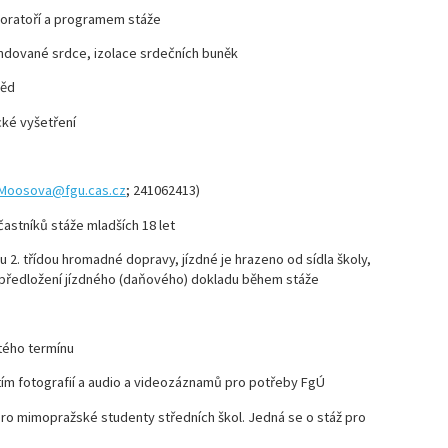
oří a programem stáže
né srdce, izolace srdečních buněk
ěd
 vyšetření
.Moosova@fgu.cas.cz
; 241062413)
častníků stáže mladších 18 let
 2. třídou hromadné dopravy, jízdné je hrazeno od sídla školy,
dě předložení jízdného (daňového) dokladu během stáže
tého termínu
tím fotografií a audio a videozáznamů pro potřeby FgÚ
pro mimopražské studenty středních škol. Jedná se o stáž pro