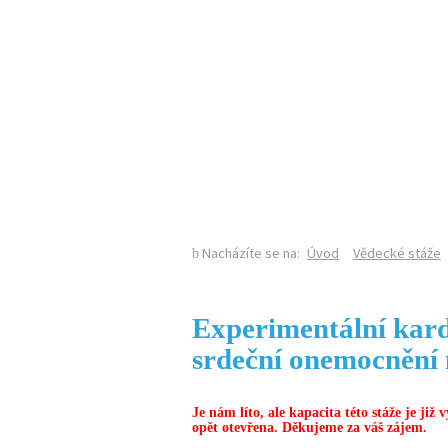
KALENDÁŘ AKCÍ
Nacházíte se na:
Úvod
Vědecké stáže
Experimentální kardi
srdeční onemocnění
Je nám líto, ale kapacita této stáže je již
opět otevřena. Děkujeme za váš zájem.