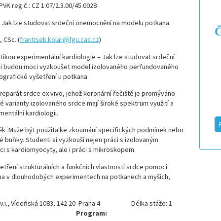
VK reg.č.: CZ 1.07/2.3.00/45.0028
– Jak lze studovat srdeční onemocnění na modelu potkana
Č
, CSc. (
frantisek.kolar@fgu.cas.cz
)
ikou experimentální kardiologie – Jak lze studovat srdeční
si budou moci vyzkoušet model izolovaného perfundovaného
ografické vyšetření u potkana.
reparát srdce ex vivo, jehož koronární řečiště je promýváno
 varianty izolovaného srdce mají široké spektrum využití a
mentální kardiologii.
něk. Muže být použita ke zkoumání specifických podmínek nebo
é buňky. Studenti si vyzkouší nejen práci s izolovaným
 s kardiomyocyty, ale i práci s mikroskopem.
tření strukturálních a funkčních vlastností srdce pomocí
na v dlouhodobých experimentech na potkanech a myších,
 v.v.i., Vídeňská 1083, 142 20 Praha 4 Délka stáže: 1
hodin
Program: