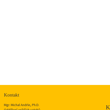
Kontakt
Mgr. Michal Andrle, Ph.D.
Oddělení vnějších vztahů