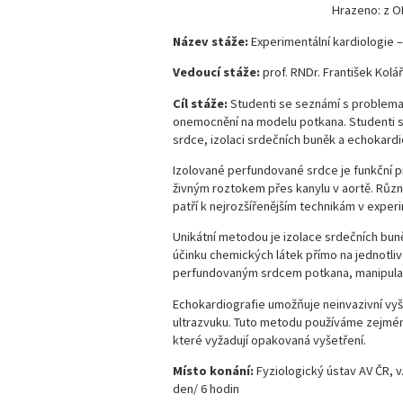
Hrazeno: z OP
Název stáže:
Experimentální kardiologie 
Vedoucí stáže:
prof. RNDr. František Kolář
Cíl stáže:
Studenti se seznámí s problemat
onemocnění na modelu potkana. Studenti 
srdce, izolaci srdečních buněk a echokardi
Izolované perfundované srdce je funkční p
živným roztokem přes kanylu v aortě. Různé
patří k nejrozšířenějším technikám v experi
Unikátní metodou je izolace srdečních bu
účinku chemických látek přímo na jednotliv
perfundovaným srdcem potkana, manipulaci
Echokardiografie umožňuje neinvazivní vyše
ultrazvuku. Tuto metodu používáme zejmé
které vyžadují opakovaná vyšetření.
Místo konání:
Fyziologický ústav AV ČR,
den/ 6 