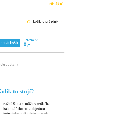
ha
Pro média
Registrace
Přihlášení
košík je prázdný
Celkem Kč
KE STAŽENÍ
E-SHOP
brazit košík
0,-
delu potkana
olik to stojí?
Každá škola si může v průběhu
kalendářního roku objednat
jednu
jakoukoliv aktivitu zcela