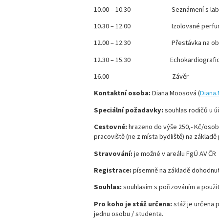
10.00 – 10.30 Seznámení s laborat
10.30 – 12.00 Izolované perfundova
12.00 – 12.30 Přestávka na ob
12.30 – 15.30 Echokardiografické
16.00 Závěr
Kontaktní osoba:
Diana Moosová (
Diana
Speciální požadavky:
souhlas rodičů u ú
Cestovné:
hrazeno do výše 250,- Kč/osobu
pracoviště (ne z místa bydliště) na zákla
Stravování:
je možné v areálu FgÚ AV ČR
Registrace:
písemně na základě dohodnu
Souhlas:
souhlasím s pořizováním a použi
Pro koho je stáž určena:
stáž je určena 
jednu osobu / studenta.