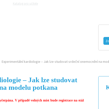
Katalog pro učitele
Zeptejte se přírodovědců
Razítková samoobslu
MAGAZÍN
VIDEO
FOTOGALERIE
Zo
Experimentální kardiologie – Jak lze studovat srdeční onemocnění na mo
ologie – Jak lze studovat
 na modelu potkana
K
 vyčerpána. V případě volných míst bude registrace na stáž