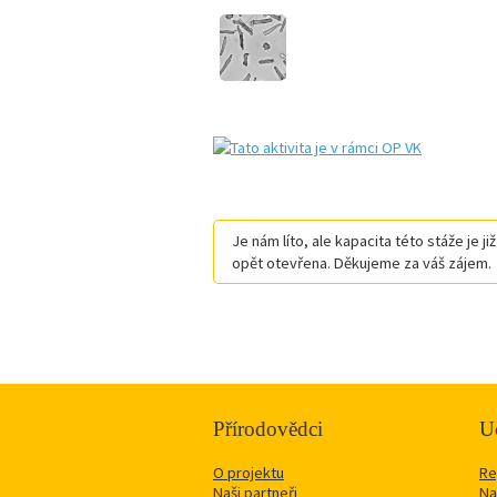
Je nám líto, ale kapacita této stáže je 
opět otevřena. Děkujeme za váš zájem.
Přírodovědci
Uč
O projektu
Re
Naši partneři
Na