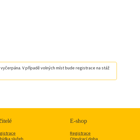
již vyčerpána. V případě volných míst bude registrace na stáž
itelé
E-shop
gistrace
Registrace
bídka služeb
Otevírací doba