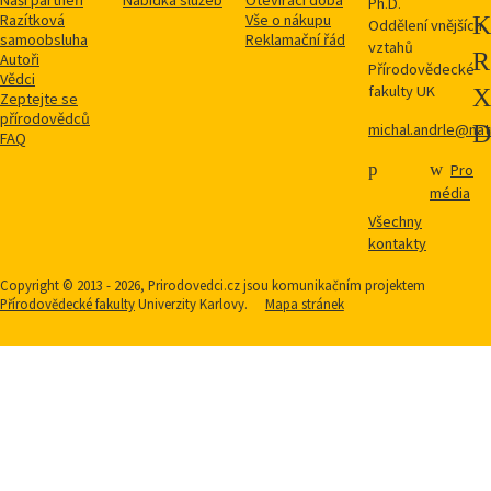
Naši partneři
Nabídka služeb
Otevírací doba
Ph.D.
Razítková
Vše o nákupu
Oddělení vnějších
samoobsluha
Reklamační řád
vztahů
Autoři
Přírodovědecké
Vědci
fakulty UK
Zeptejte se
přírodovědců
michal.andrle@natu
FAQ
Pro
média
Všechny
kontakty
Copyright © 2013 - 2026, Prirodovedci.cz jsou komunikačním projektem
Přírodovědecké fakulty
Univerzity Karlovy.
Mapa stránek