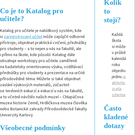
Kolik
Co je to Katalog pro
to
učitele?
stojí?
Katalog pro učitele je nabídkový systém, kde
Každá
si
zaregistrovaný učitel
může zapůjčit odborné
škola
přístroje, objednat praktická cvičení, přednášky
si může
pro studenty – a to nejen u nás na fakultě, ale
v průběhu
i přímo na škole, kde působí. Katalog dále
kalendářníh
obsahuje workshopy pro učitele zaměřené
roku
na badatelsky orientovanou výuku, vzdělávací
objednat
přednášky pro studenty a prezentace na určité
jednu
jakouk
přírodovědné téma. Můžete si také objednat
aktivitu
zaslání výukových materiálů, zúčastnit
zcela
se terénních exkurzí a exkurzí u nás na fakultě,
zdarma
.
a to včetně návštěv našich muzeí – Chlupáčova
muzea historie Země, Hrdličkova muzea člověka
Často
nebo Botanické zahrady Přírodovědecké fakulty
Univerzity Karlovy.
kladené
dotazy
Všeobecné podmínky