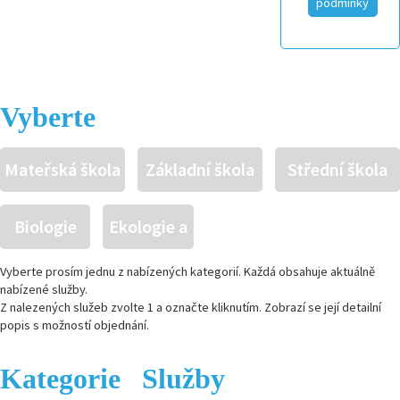
podmínky
Vyberte
Mateřská škola
Základní škola
Střední škola
Biologie
Ekologie a
živ.
Vyberte prosím jednu z nabízených kategorií. Každá obsahuje aktuálně
nabízené služby.
Z nalezených služeb zvolte 1 a označte kliknutím. Zobrazí se její detailní
prostředí
popis s možností objednání.
Kategorie
Služby