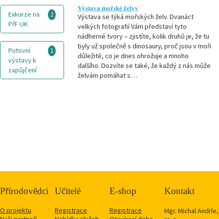
Výstava mořské želvy
Exkurze na
2
Výstava se týká mořských želv. Dvanáct
PřF UK
velkých fotografií Vám představí tyto
nádherné tvory – zjistíte, kolik druhů je, že tu
byly už společně s dinosaury, proč jsou v moři
Putovní
1
důležité, co je dnes ohrožuje a mnoho
výstavy k
dalšího. Dozvíte se také, že každý z nás může
zapůjčení
želvám pomáhat s…
Přírodovědci
Učitelé
E-shop
Kontakt
O projektu
Registrace
Registrace
Mgr. Michal Andrle,