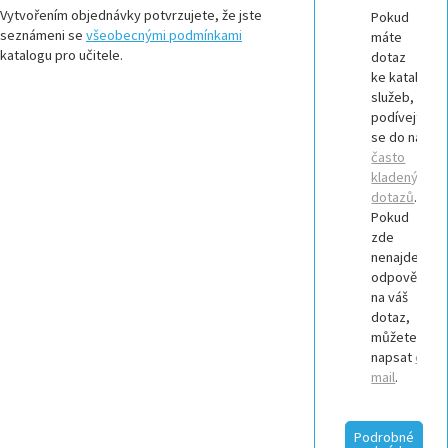
Vytvořením objednávky potvrzujete, že jste
Pokud
seznámeni se
všeobecnými podmínkami
máte
katalogu pro učitele.
dotaz
ke katalogu
služeb,
podívejte
se do našich
často
kladených
dotazů
.
Pokud
zde
nenajdete
odpověď
na váš
dotaz,
můžete nám
napsat
e-
mail
.
Podrobné