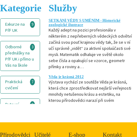
Kategorie
Služby
SETKÁNÍ VĚDY S UMĚNÍM - Historické
Exkurze na
9
zoologické ilustrace
Každý adept na pozici profesionála v
PřF UK
některém z nepřeberných vědeckých odvětví
začíná svou pouť krajinou vědy tak, že se v ní
Odborné
3
učí správně „vidět“ za aktivní spoluúčasti své
přednášky na
mysli. Matematik odhaluje ve světě okolo
PřF UK i přímo u
sebe čísla a opakující se vzorce, geometr
Vás na škole
přímky a roviny a…
Věda je krásná 2012
Praktická
7
Výstava vychází ze soutěže Věda je krásná,
cvičení
která chce zprostředkovat nejširší veřejnosti
mnohdy netušenou krásu a estetiku, na
kterou přírodovědci narazí při svém
Putovní
9
seriózním bádání. Je přitom jedno, zda se
výstavy k
jedná o fotografie kvasinek, orlů či obzvlášť
zapůjčení
dovádivé mlhoviny, nebo…
Věda je krásná 2013
Výukové a
2
Výstava vychází ze soutěže Věda je krásná,
Přírodovědci
Učitelé
E-shop
Kontakt