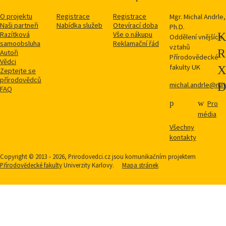
jiné materiály
která chce zprostředkovat nejširší veřejnosti
mnohdy netušenou krásu a estetiku, na
O projektu
Registrace
Registrace
Mgr. Michal Andrle,
Naši partneři
Nabídka služeb
kterou přírodovědci narazí při svém
Otevírací doba
Ph.D.
Razítková
Vše o nákupu
seriózním bádání. Je přitom jedno, zda se
Oddělení vnějších
samoobsluha
Reklamační řád
jedná o fotografie kvasinek, orlů či obzvlášť
vztahů
Autoři
dovádivé mlhoviny, nebo…
Přírodovědecké
Vědci
fakulty UK
Zeptejte se
Věda je krásná 2014
přírodovědců
Příroda pozorovaná okem profesionálního
michal.andrle@natu
FAQ
přírodovědce je stejná a zároveň jiná, než ta,
kterou pozoruje oko laika. V běžné
Pro
jednotvárné zeleni dokáže zrak školeného
média
profesionála rozpoznat nejen přepestré
Všechny
množství tvarů a druhů, ale i rozplést příběh
kontakty
krajiny, jehož jsou…
Copyright © 2013 - 2026, Prirodovedci.cz jsou komunikačním projektem
Věda je krásná 2015
Přírodovědecké fakulty
Univerzity Karlovy.
Mapa stránek
Příroda pozorovaná okem profesionálního
přírodovědce je stejná a zároveň jiná, než
tak, kterou pozoruje oko laika. V běžné
jednotvárné zeleni dokáže zrak školeného
profesionála rozpoznat nejen přepestré
množství tvarů a druhů, ale i rozplést příběh