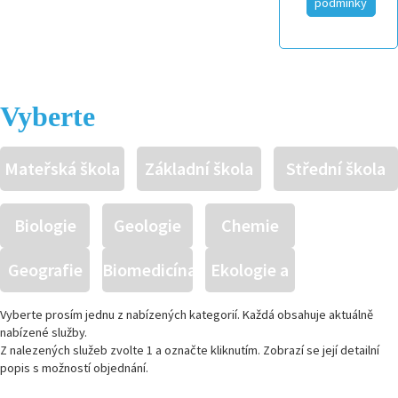
podmínky
Vyberte
Mateřská škola
Základní škola
Střední škola
Biologie
Geologie
Chemie
Geografie
Biomedicína
Ekologie a
živ.
Vyberte prosím jednu z nabízených kategorií. Každá obsahuje aktuálně
nabízené služby.
Z nalezených služeb zvolte 1 a označte kliknutím. Zobrazí se její detailní
prostředí
popis s možností objednání.