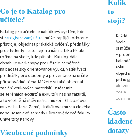
Kolik
Co je to Katalog pro
to
učitele?
stojí?
Katalog pro učitele je nabídkový systém, kde
Každá
si
zaregistrovaný učitel
může zapůjčit odborné
škola
přístroje, objednat praktická cvičení, přednášky
si může
pro studenty – a to nejen u nás na fakultě, ale
v průběhu
i přímo na škole, kde působí. Katalog dále
kalendářníh
obsahuje workshopy pro učitele zaměřené
roku
na badatelsky orientovanou výuku, vzdělávací
objednat
přednášky pro studenty a prezentace na určité
jednu
jakouk
přírodovědné téma. Můžete si také objednat
aktivitu
zaslání výukových materiálů, zúčastnit
zcela
se terénních exkurzí a exkurzí u nás na fakultě,
zdarma
.
a to včetně návštěv našich muzeí – Chlupáčova
muzea historie Země, Hrdličkova muzea člověka
Často
nebo Botanické zahrady Přírodovědecké fakulty
Univerzity Karlovy.
kladené
dotazy
Všeobecné podmínky