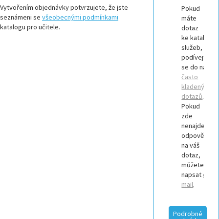
Vytvořením objednávky potvrzujete, že jste
Pokud
seznámeni se
všeobecnými podmínkami
máte
katalogu pro učitele.
dotaz
ke katalogu
služeb,
podívejte
se do našich
často
kladených
dotazů
.
Pokud
zde
nenajdete
odpověď
na váš
dotaz,
můžete nám
napsat
e-
mail
.
Podrobné