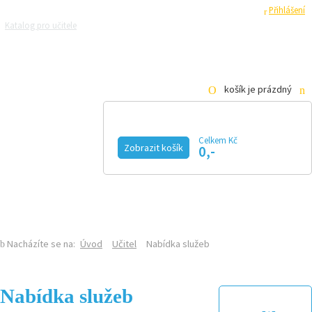
Registrace
Přihlášení
Katalog pro učitele
Zeptejte se přírodovědců
Razítková samoobsluha
Pro média
košík je prázdný
Celkem Kč
Zobrazit košík
0,-
KALENDÁŘ AKCÍ
MAGAZÍN
VIDEO
FOTOGALERIE
KE STAŽENÍ
E-SHOP
Nacházíte se na:
Úvod
Učitel
Nabídka služeb
Nabídka služeb