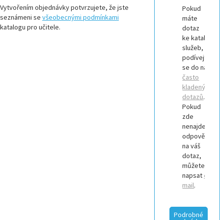
Vytvořením objednávky potvrzujete, že jste
Pokud
seznámeni se
všeobecnými podmínkami
máte
katalogu pro učitele.
dotaz
ke katalogu
služeb,
podívejte
se do našich
často
kladených
dotazů
.
Pokud
zde
nenajdete
odpověď
na váš
dotaz,
můžete nám
napsat
e-
mail
.
Podrobné