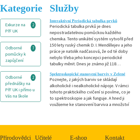
Kategorie
Služby
Interaktivní Periodická tabulka prvků
Exkurze na
2
Periodická tabulka prvků je dnes
PřF UK
nepostradatelnou pomůckou každého
chemika. Tento unikátní systém vytvořil před
150 lety ruský chemik D. I. Mendělejev a jeho
Odborné
7
práce je natolik nadčasová, že od té doby
pomůcky k
nebylo třeba jeho koncepci periodické
zapůjčení
tabulky měnit. Dnes je známo již 118…
Spektroskopické stanovení barviv v Zelené
Odborné
2
Poznejte, z jakých barviv se skládají
přednášky na
alkoholické i nealkoholické nápoje. V rámci
PřF UK i přímo u
tohoto praktického cvičení si povíme, co je
Vás na škole
to spektroskopie a jak funguje. A hned ji
využijeme ke stanovení barviva a množství
barviva v zeleném peprmintovém likéru, kde
Praktická
1
se dozvíme, zda…
cvičení
Putovní
5
Přírodovědci
Učitelé
E-shop
Kontakt