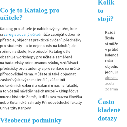
Kolik
Co je to Katalog pro
to
učitele?
stojí?
Katalog pro učitele je nabídkový systém, kde
Každá
si
zaregistrovaný učitel
může zapůjčit odborné
škola
přístroje, objednat praktická cvičení, přednášky
si může
pro studenty – a to nejen u nás na fakultě, ale
v průběhu
i přímo na škole, kde působí. Katalog dále
kalendářníh
obsahuje workshopy pro učitele zaměřené
roku
na badatelsky orientovanou výuku, vzdělávací
objednat
přednášky pro studenty a prezentace na určité
jednu
jakouk
přírodovědné téma. Můžete si také objednat
aktivitu
zaslání výukových materiálů, zúčastnit
zcela
se terénních exkurzí a exkurzí u nás na fakultě,
zdarma
.
a to včetně návštěv našich muzeí – Chlupáčova
muzea historie Země, Hrdličkova muzea člověka
Často
nebo Botanické zahrady Přírodovědecké fakulty
Univerzity Karlovy.
kladené
dotazy
Všeobecné podmínky