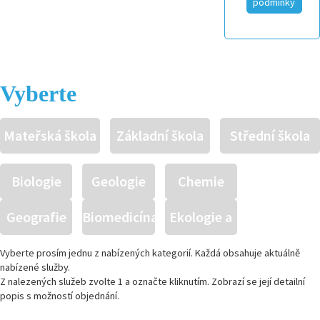
podmínky
Vyberte
Mateřská škola
Základní škola
Střední škola
Biologie
Geologie
Chemie
Geografie
Biomedicína
Ekologie a
živ.
Vyberte prosím jednu z nabízených kategorií. Každá obsahuje aktuálně
nabízené služby.
Z nalezených služeb zvolte 1 a označte kliknutím. Zobrazí se její detailní
prostředí
popis s možností objednání.