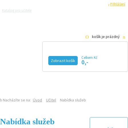
Registrace
Přihlášení
Katalog pro učitele
Zeptejte se přírodovědců
Razítková samoobsluha
Pro média
košík je prázdný
Celkem Kč
Zobrazit košík
0,-
KALENDÁŘ AKCÍ
MAGAZÍN
VIDEO
FOTOGALERIE
KE STAŽENÍ
E-SHOP
Nacházíte se na:
Úvod
Učitel
Nabídka služeb
Nabídka služeb