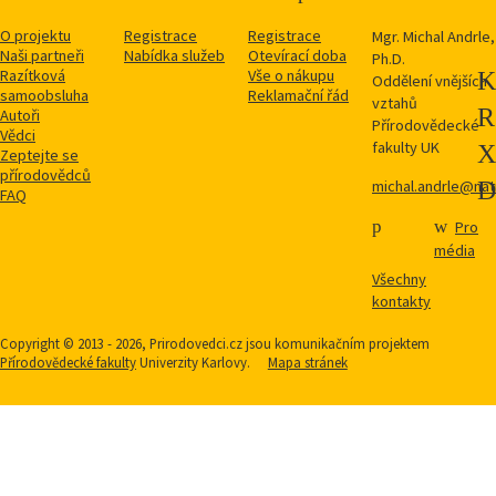
výstavy k
zapůjčení
O projektu
Registrace
Registrace
Mgr. Michal Andrle,
Naši partneři
Nabídka služeb
Otevírací doba
Ph.D.
Razítková
Vše o nákupu
Oddělení vnějších
Výukové a
1
samoobsluha
Reklamační řád
vztahů
jiné materiály
Autoři
Přírodovědecké
Vědci
fakulty UK
Zeptejte se
přírodovědců
michal.andrle@natu
FAQ
Pro
média
Všechny
kontakty
Copyright © 2013 - 2026, Prirodovedci.cz jsou komunikačním projektem
Přírodovědecké fakulty
Univerzity Karlovy.
Mapa stránek