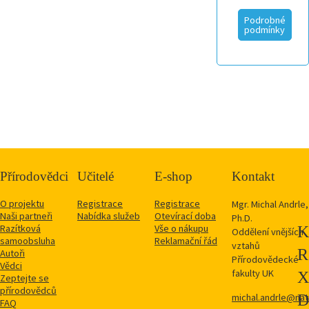
Podrobné
podmínky
Přírodovědci
Učitelé
E-shop
Kontakt
O projektu
Registrace
Registrace
Mgr. Michal Andrle,
Naši partneři
Nabídka služeb
Otevírací doba
Ph.D.
Razítková
Vše o nákupu
Oddělení vnějších
samoobsluha
Reklamační řád
vztahů
Autoři
Přírodovědecké
Vědci
fakulty UK
Zeptejte se
přírodovědců
michal.andrle@natu
FAQ