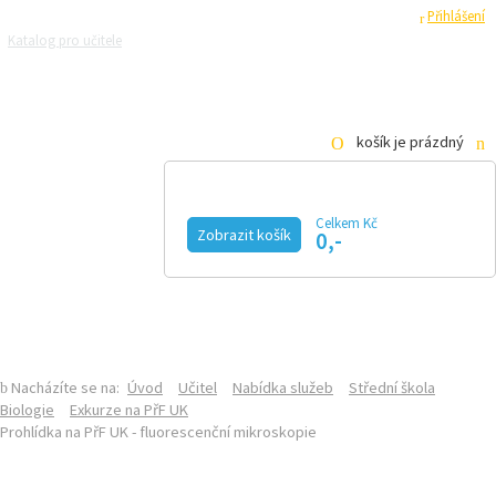
Registrace
Přihlášení
Katalog pro učitele
Zeptejte se přírodovědců
Razítková samoobsluha
Pro média
košík je prázdný
Celkem Kč
Zobrazit košík
0,-
KALENDÁŘ AKCÍ
MAGAZÍN
VIDEO
FOTOGALERIE
KE STAŽENÍ
E-SHOP
Nacházíte se na:
Úvod
Učitel
Nabídka služeb
Střední škola
Biologie
Exkurze na PřF UK
Prohlídka na PřF UK - fluorescenční mikroskopie