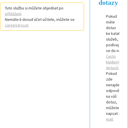
dotazy
Tuto službu si můžete objednat po
přihlášení
.
Pokud
Nemáte-li dosud účet učitele, můžete se
máte
zaregistrovat
.
dotaz
ke katalogu
služeb,
podívejte
se do našich
často
kladených
dotazů
.
Pokud
zde
nenajdete
odpověď
na váš
dotaz,
můžete nám
napsat
e-
mail
.