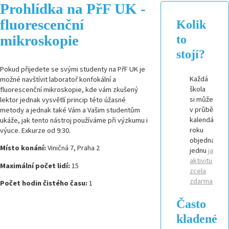
Prohlídka na PřF UK -
fluorescenční
Kolik
mikroskopie
to
stojí?
Pokud přijedete se svými studenty na PřF UK je
Každá
možné navštívit laboratoř konfokální a
škola
fluorescenční mikroskopie, kde vám zkušený
si může
lektor jednak vysvětlí princip této úžasné
v průběhu
metody a jednak také Vám a Vašim studentům
kalendářníh
ukáže, jak tento nástroj používáme při výzkumu i
roku
výuce. Exkurze od 9:30.
objednat
Místo konání:
Viničná 7, Praha 2
jednu
jakouk
aktivitu
Maximální počet lidí:
15
zcela
zdarma
.
Počet hodin čistého času:
1
Často
kladené