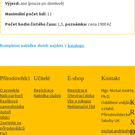
Výjezd:
ano (pouze po domluvě)
Maximální počet lidí:
12
Počet hodin čistého času:
1,5,
poznámka:
cena 1900 Kč
Kompletní nabídku služeb najdete v
katalogu
.
Přírodovědci
Učitelé
E-shop
Kontakt
O projektu
Registrace
Registrace
Mgr. Michal Andrle,
Naši partneři
Nabídka služeb
Otevírací doba
Ph.D.
Razítková
Vše o nákupu
Oddělení vnějších
samoobsluha
Reklamační řád
vztahů
Autoři
Přírodovědecké
Vědci
fakulty UK
Zeptejte se
přírodovědců
michal.andrle@natu
FAQ