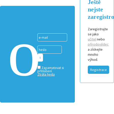
Ještě
nejste
zaregistr
Zaregistrujte
se jako
učitel
nebo
přírodovědec
a získejte
mnoho
výhod.
Zapamatovat si
Registrace
přihlášení
Ztráta hesla