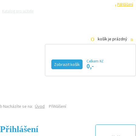
Registrace
Přihlášení
Katalog pro učitele
Zeptejte se přírodovědců
Razítková samoobsluha
Pro média
košík je prázdný
Celkem Kč
Zobrazit košík
0,-
KALENDÁŘ AKCÍ
MAGAZÍN
VIDEO
FOTOGALERIE
KE STAŽENÍ
E-SHOP
Nacházíte se na:
Úvod
Přihlášení
Přihlášení