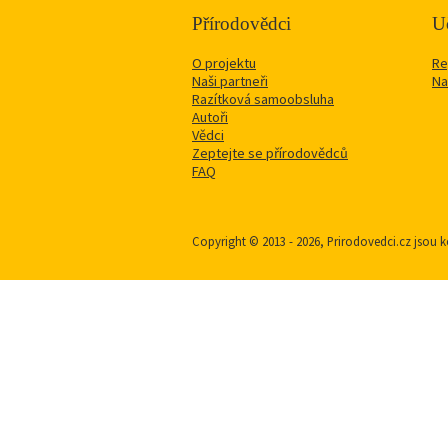
Přírodovědci
Uč
O projektu
Re
Naši partneři
Na
Razítková samoobsluha
Autoři
Vědci
Zeptejte se přírodovědců
FAQ
Copyright © 2013 - 2026, Prirodovedci.cz jso