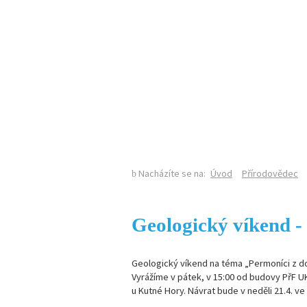
KALENDÁŘ AKCÍ
Nacházíte se na:
Úvod
Přírodovědec
Geologický víkend -
Geologický víkend na téma „Permoníci z dol
Vyrážíme v pátek, v 15:00 od budovy PřF UK
u Kutné Hory. Návrat bude v neděli 21.4. ve 