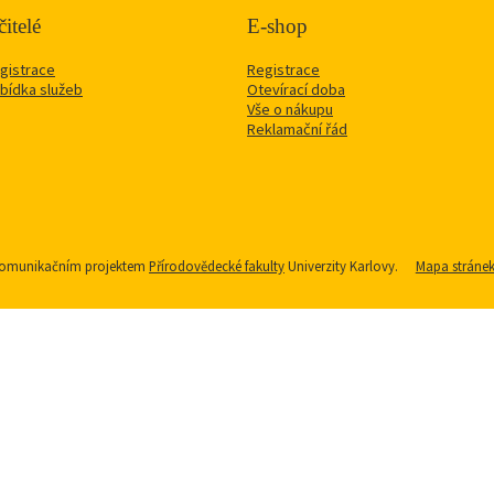
itelé
E-shop
gistrace
Registrace
bídka služeb
Otevírací doba
Vše o nákupu
Reklamační řád
u komunikačním projektem
Přírodovědecké fakulty
Univerzity Karlovy.
Mapa stráne