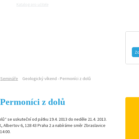
Katalog pro učitele
Zeptejte se přírodovědců
Razítková samoobslu
MAGAZÍN
VIDEO
FOTOGALERIE
Zo
Semináře
Geologický víkend - Permoníci z dolů
 Permoníci z dolů
ů“ se uskuteční od pátku 19.4. 2013 do neděle 21.4. 2013.
, Albertov 6, 128 43 Praha 2 a nabíráme směr Zbraslavice
14:00.