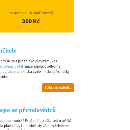
Unisex triko – Roháč obecný
300 Kč
učitele
pro učitele je nabídkový systém, kde
strovaný učitel
může zapůjčit odborné
e, objednat praktická cvičení nebo přednášky
enty.
Zobrazit nabídku
ejte se přírodovědců
 obloha modrá? Proč má beruška sedm teček?
afa plavat? Vy to nevíte? My vám to řekneme,