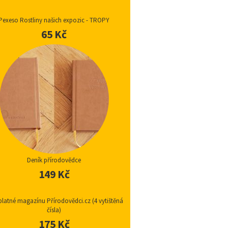
Pexeso Rostliny našich expozic - TROPY
65 Kč
Deník přírodovědce
149 Kč
latné magazínu Přírodovědci.cz (4 vytištěná
čísla)
175 Kč