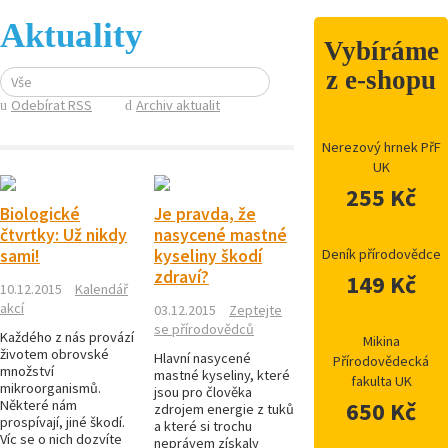
Aktuality
Vybíráme
z e-shopu
Vše
Odebírat RSS
Archiv aktualit
Nerezový hrnek PřF
UK
255 Kč
Biologické
Je pravda, že
čtvrtky: Už nikdy
nasycené mastné
sami!
kyseliny škodí
Deník přírodovědce
zdraví?
149 Kč
10.12.2015
Kalendář
akcí
03.12.2015
Zeptejte
se přírodovědců
Každého z nás provází
Mikina
životem obrovské
Hlavní nasycené
Přírodovědecká
množství
mastné kyseliny, které
fakulta UK
mikroorganismů.
jsou pro člověka
Některé nám
650 Kč
zdrojem energie z tuků
prospívají, jiné škodí.
a které si trochu
Víc se o nich dozvíte
neprávem získaly