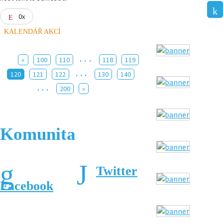
0x
KALENDÁŘ AKCÍ
...
«
100
110
118
119
...
120
121
122
130
140
...
200
»
Komunita
Twitter
Facebook