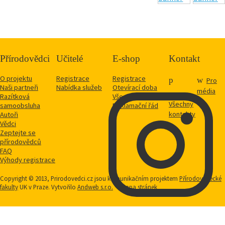
Přírodovědci
Učitelé
E-shop
Kontakt
O projektu
Registrace
Registrace
Pro
Naši partneři
Nabídka služeb
Otevírací doba
média
Razítková
Vše o nákupu
Všechny
samoobsluha
Reklamační řád
kontakty
Autoři
Vědci
Zeptejte se
přírodovědců
FAQ
Výhody registrace
Copyright © 2013, Prirodovedci.cz jsou komunikačním projektem
Přírodovědecké
fakulty
UK v Praze. Vytvořilo
Andweb s.r.o.
Mapa stránek