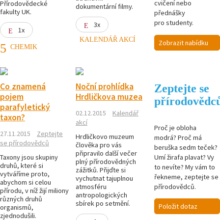
cvičení nebo
Přírodovědecké
dokumentární filmy.
fakulty UK.
přednášky
pro studenty.
3x
1x
KALENDÁŘ AKCÍ
Zobrazit nabídku
CHEMIK
Co znamená
Noční prohlídka
Zeptejte se
pojem
Hrdličkova muzea
přírodovědc
parafyletický
02.12.2015
Kalendář
taxon?
akcí
Proč je obloha
27.11.2015
Zeptejte
Hrdličkovo muzeum
modrá? Proč má
se přírodovědců
člověka pro vás
beruška sedm teček?
připravilo další večer
Umí žirafa plavat? Vy
Taxony jsou skupiny
plný přírodovědných
druhů, které si
to nevíte? My vám to
zážitků. Přijďte si
vytváříme proto,
řekneme, zeptejte se
vychutnat tajuplnou
abychom si celou
přírodovědců.
atmosféru
přírodu, v níž žijí miliony
antropologických
různých druhů
sbírek po setmění.
Položit dotaz
organismů,
zjednodušili.