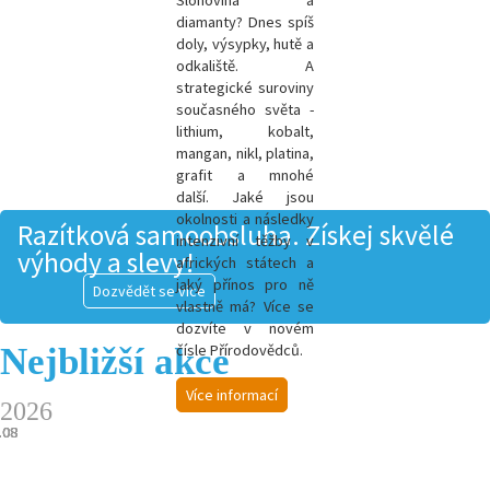
Slonovina a
diamanty? Dnes spíš
doly, výsypky, hutě a
odkaliště. A
strategické suroviny
současného světa -
l
ithium, kobalt,
mangan, nikl, platina,
grafit a mnohé
další.
Jaké jsou
okolnosti a následky
Razítková samoobsluha. Získej skvělé
intenzivní těžby v
výhody a slevy!
afrických státech a
jaký přínos pro ně
Dozvědět se více
vlastně má? Více se
dozvíte v novém
Nejbližší akce
čísle Přírodovědců.
Více informací
2026
.08
.08
.08
.08
.08