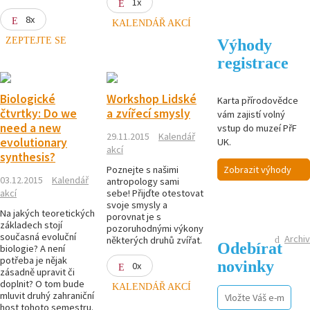
1x
8x
KALENDÁŘ AKCÍ
ZEPTEJTE SE
Výhody
registrace
Biologické
Workshop Lidské
Karta přírodovědce
čtvrtky: Do we
a zvířecí smysly
vám zajistí volný
need a new
vstup do muzeí PřF
29.11.2015
Kalendář
evolutionary
UK.
akcí
synthesis?
Poznejte s našimi
Zobrazit výhody
03.12.2015
Kalendář
antropology sami
akcí
sebe! Přijďte otestovat
svoje smysly a
Na jakých teoretických
porovnat je s
základech stojí
pozoruhodnými výkony
současná evoluční
Archiv
některých druhů zvířat.
Odebírat
biologie? A není
potřeba je nějak
novinky
0x
zásadně upravit či
doplnit? O tom bude
KALENDÁŘ AKCÍ
mluvit druhý zahraniční
host tohoto semestru.