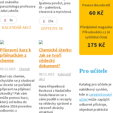
od známého
špatnou pověst, jsou
Pexeso Bezobratlí
parazitologa profesora
tři – palmitová,
Julia Lukeše.
60 Kč
stearová a myristová.
3x
15x
Předplatné magazínu
KALENDÁŘ AKCÍ
ZEPTEJTE SE
Přírodovědci.cz (4
vytištěná čísla)
175 Kč
Přípravný kurz k
Chemické úterky:
přijímačkám z
Jak se tvoří
chemie
vědecký
dokument?
03.12.2015
Chemik
Pro učitele
08.12.2015
Kalendář
Baví vás chemie,
akcí
chystáte se ji studovat
Katalog pro učitele je
a chcete se pořádně
Hana Křepelková
připravit na přijímací
nabídkový systém,
Rezková z Nadačního
zkoušky? Pak vám
kde si
zaregistrovaný
fondu Neuron se s
může pomoci kurz,
vámi podělí o recepty
učitel
může zapůjčit
který od ledna do
na vědecky správné a
odborné přístroje,
dubna 2016 povedou
zároveň divácky
objednat praktická
odborníci z
atraktivní