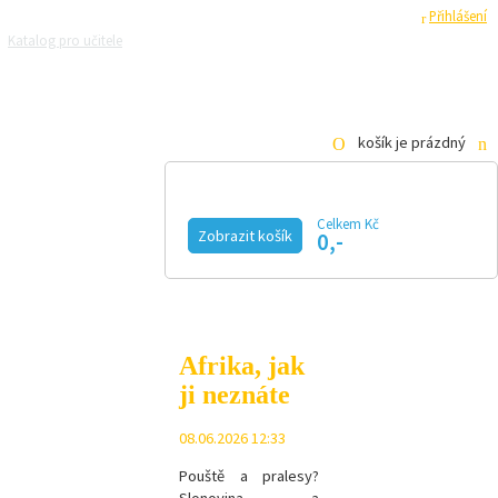
Registrace
Přihlášení
Katalog pro učitele
Zeptejte se přírodovědců
Razítková samoobsluha
Pro média
košík je prázdný
Celkem Kč
Zobrazit košík
0,-
KALENDÁŘ AKCÍ
MAGAZÍN
VIDEO
FOTOGALERIE
KE STAŽENÍ
E-SHOP
Afrika, jak
ji neznáte
08.06.2026 12:33
Pouště a pralesy?