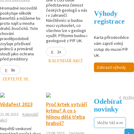
představena činnost
Hromadné nocoviště
českých geologů u nás
Výhody
poskytuje několik
i v zahraničí.
benefitů a můžeme ho
registrace
Návštěvníci si budou
proto najít u mnoha
moci vyzkoušet, co
druhů živočichů. Toto
všechno lze v geologii
chování
využít. Přítomni budou i
Karta přírodovědce
pravděpodobně
geologové z PřF UK.
vám zajistí volný
zvyšuje přežívaní
jedinců a primárně
vstup do muzeí PřF
2x
slouží jako ochrana
UK.
před predátory.
KALENDÁŘ AKCÍ
Zobrazit výhody
8x
ZEPTEJTE SE
Archiv
Odebírat
Vědafest 2023
Proč krtek vytváří
novinky
krtinu? A co s
21.06.2023
Kalendář
hlínou dělá třeba
akcí
hraboš?
Největší venkovní
19.06.2023
Zeptejte
populárně naučná akce