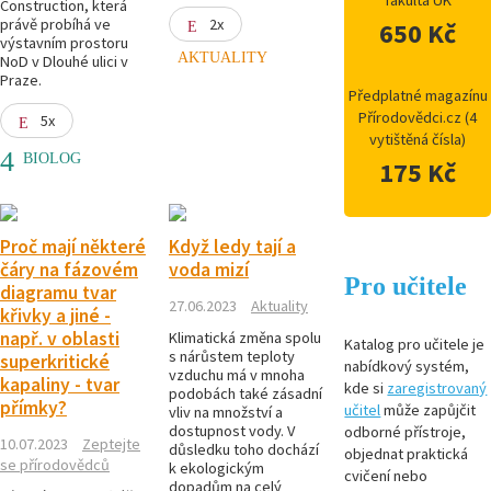
fakulta UK
Construction, která
právě probíhá ve
2x
650 Kč
výstavním prostoru
AKTUALITY
NoD v Dlouhé ulici v
Praze.
Předplatné magazínu
Přírodovědci.cz (4
5x
vytištěná čísla)
BIOLOG
175 Kč
Proč mají některé
Když ledy tají a
čáry na fázovém
voda mizí
Pro učitele
diagramu tvar
27.06.2023
Aktuality
křivky a jiné -
např. v oblasti
Klimatická změna spolu
Katalog pro učitele je
s nárůstem teploty
superkritické
nabídkový systém,
vzduchu má v mnoha
kapaliny - tvar
kde si
zaregistrovaný
podobách také zásadní
přímky?
učitel
může zapůjčit
vliv na množství a
dostupnost vody. V
odborné přístroje,
10.07.2023
Zeptejte
důsledku toho dochází
objednat praktická
se přírodovědců
k ekologickým
cvičení nebo
dopadům na celý