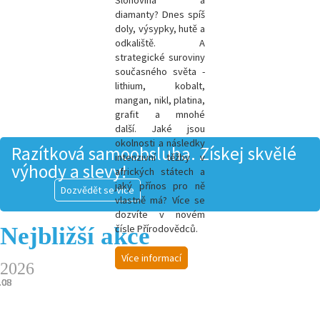
Slonovina a
diamanty? Dnes spíš
doly, výsypky, hutě a
odkaliště. A
strategické suroviny
současného světa -
l
ithium, kobalt,
mangan, nikl, platina,
grafit a mnohé
další.
Jaké jsou
okolnosti a následky
Razítková samoobsluha. Získej skvělé
intenzivní těžby v
výhody a slevy!
afrických státech a
jaký přínos pro ně
Dozvědět se více
vlastně má? Více se
dozvíte v novém
Nejbližší akce
čísle Přírodovědců.
Více informací
2026
.08
.08
.08
.08
.08