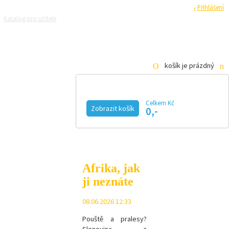
Registrace
Přihlášení
Katalog pro učitele
Zeptejte se přírodovědců
Razítková samoobsluha
Pro média
košík je prázdný
Celkem Kč
Zobrazit košík
0,-
KALENDÁŘ AKCÍ
MAGAZÍN
VIDEO
FOTOGALERIE
KE STAŽENÍ
E-SHOP
Afrika, jak
ji neznáte
08.06.2026 12:33
Pouště a pralesy?