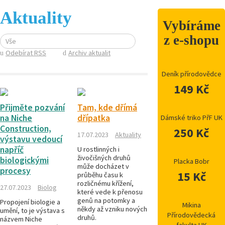
Aktuality
Vybíráme
z e-shopu
Vše
Odebírat RSS
Archiv aktualit
Deník přírodovědce
149 Kč
Přijměte pozvání
Tam, kde dřímá
na Niche
dřípatka
Dámské triko PřF UK
Construction,
250 Kč
17.07.2023
Aktuality
výstavu vedoucí
napříč
U rostlinných i
živočišných druhů
biologickými
Placka Bobr
může docházet v
procesy
15 Kč
průběhu času k
rozličnému křížení,
27.07.2023
Biolog
které vede k přenosu
genů na potomky a
Propojení biologie a
Mikina
někdy až vzniku nových
umění, to je výstava s
Přírodovědecká
druhů.
názvem Niche