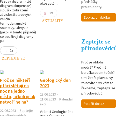
Fázový diagram (též
přednášky
ekosystém.
diagram skupenství)
pro studenty.
slouží k zobrazení
3x
závislostí stavových
Zobrazit nabídku
veličin
AKTUALITY
termodynamické
soustavy. Obvykle
(jako i v tomto případě)
se používají diagramy
Zeptejte se
p-T.
přírodovědc
2x
ZEPTEJTE SE
Proč je obloha
modrá? Proč má
beruška sedm teček?
Umí žirafa plavat? Vy
Proč se někteří
Geologický den
to nevíte? My vám to
ptáci slétají na
2023
řekneme, zeptejte se
noc na jedno
přírodovědců.
23.06.2023 -
místo, ačkoli jinak
21.06.2023
Kalendář
netvoří hejna?
Položit dotaz
akcí
22.06.2023
Zeptejte
V rámci Geologického
se přírodovědců
dne s ČGS bude