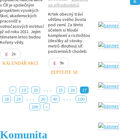
v ČR je společným
se přírodovědců
projektem vysokých
Krtek obecný tráví
škol, akademických
většinu svého života
pracovišť a
pod zemí. Za tímto
volnočasových institucí
účelem si hloubí
již od roku 2011. Jejím
komplexní a rozložitou
tématem letos budou
(desítky až stovky
Kořeny vědy.
metrů dlouhou) síť
podzemních chodeb.
2x
9x
KALENDÁŘ AKCÍ
ZEPTEJTE SE
...
«
10
20
25
26
27
...
...
28
29
30
40
100
200
»
Komunita