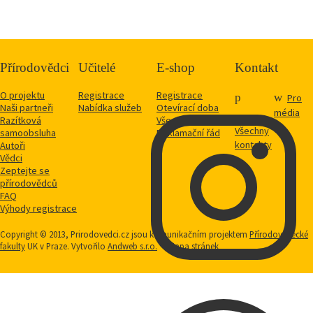
Přírodovědci
Učitelé
E-shop
Kontakt
O projektu
Registrace
Registrace
Pro
Naši partneři
Nabídka služeb
Otevírací doba
média
Razítková
Vše o nákupu
Všechny
samoobsluha
Reklamační řád
kontakty
Autoři
Vědci
Zeptejte se
přírodovědců
FAQ
Výhody registrace
Copyright © 2013, Prirodovedci.cz jsou komunikačním projektem
Přírodovědecké
fakulty
UK v Praze. Vytvořilo
Andweb s.r.o.
Mapa stránek