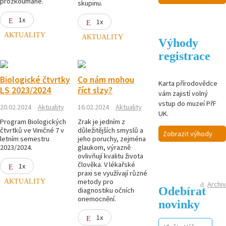
prozkoumané.
skupinu.
1x
1x
AKTUALITY
AKTUALITY
Výhody
registrace
Biologické čtvrtky
Co nám mohou
Karta přírodovědce
LS 2023/2024
říct slzy?
vám zajistí volný
vstup do muzeí PřF
20.02.2024
Aktuality
16.02.2024
Aktuality
UK.
Program Biologických
Zrak je jedním z
čtvrtků ve Viničné 7 v
důležitějších smyslů a
Zobrazit výhody
letním semestru
jeho poruchy, zejména
2023/2024.
glaukom, výrazně
ovlivňují kvalitu života
člověka. V lékařské
1x
praxi se využívají různé
AKTUALITY
metody pro
Archiv
Odebírat
diagnostiku očních
onemocnění.
novinky
1x