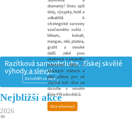
Slonovina a
diamanty? Dnes spíš
doly, výsypky, hutě a
odkaliště. A
strategické suroviny
současného světa -
l
ithium, kobalt,
mangan, nikl, platina,
grafit a mnohé
další.
Jaké jsou
okolnosti a následky
Razítková samoobsluha. Získej skvělé
intenzivní těžby v
výhody a slevy!
afrických státech a
jaký přínos pro ně
Dozvědět se více
vlastně má? Více se
dozvíte v novém
Nejbližší akce
čísle Přírodovědců.
Více informací
2026
.08
.08
.08
.08
.08