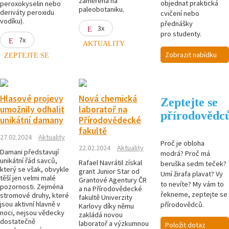
zaměřena na
objednat praktická
peroxokyselin nebo
paleobotaniku.
deriváty peroxidu
cvičení nebo
vodíku).
přednášky
3x
pro studenty.
7x
AKTUALITY
Zobrazit nabídku
ZEPTEJTE SE
Hlasové projevy
Nová chemická
Zeptejte se
umožnily odhalit
laboratoř na
přírodovědc
unikátní damany
Přírodovědecké
fakultě
27.02.2024
Aktuality
Proč je obloha
22.02.2024
Aktuality
Damani představují
modrá? Proč má
unikátní řád savců,
Rafael Navrátil získal
beruška sedm teček?
který se však, obvykle
grant Junior Star od
Umí žirafa plavat? Vy
těší jen velmi malé
Grantové Agentury ČR
to nevíte? My vám to
pozornosti. Zejména
a na Přírodovědecké
řekneme, zeptejte se
stromové druhy, které
fakultě Univerzity
jsou aktivní hlavně v
přírodovědců.
Karlovy díky němu
noci, nejsou vědecky
zakládá novou
dostatečně
laboratoř a výzkumnou
Položit dotaz