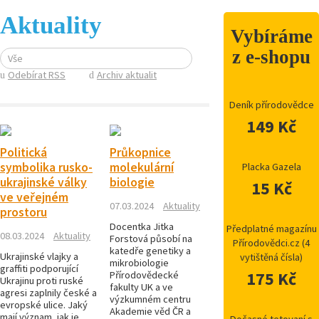
Aktuality
Vybíráme
z e-shopu
Vše
Odebírat RSS
Archiv aktualit
Deník přírodovědce
149 Kč
Politická
Průkopnice
symbolika rusko-
molekulární
Placka Gazela
ukrajinské války
biologie
15 Kč
ve veřejném
07.03.2024
Aktuality
prostoru
Docentka Jitka
Předplatné magazínu
08.03.2024
Aktuality
Forstová působí na
Přírodovědci.cz (4
katedře genetiky a
Ukrajinské vlajky a
vytištěná čísla)
mikrobiologie
graffiti podporující
175 Kč
Přírodovědecké
Ukrajinu proti ruské
fakulty UK a ve
agresi zaplnily české a
výzkumném centru
evropské ulice. Jaký
Akademie věd ČR a
mají význam, jak je