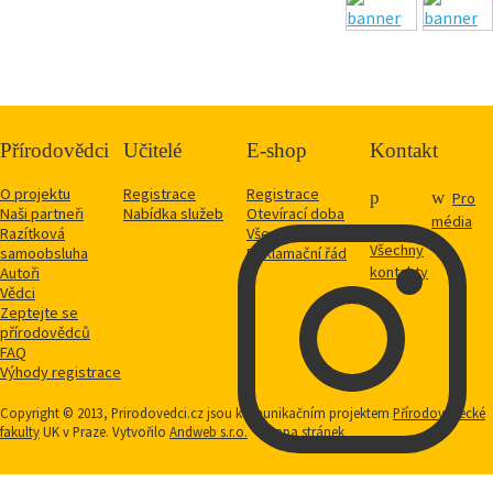
Přírodovědci
Učitelé
E-shop
Kontakt
O projektu
Registrace
Registrace
Pro
Naši partneři
Nabídka služeb
Otevírací doba
média
Razítková
Vše o nákupu
Všechny
samoobsluha
Reklamační řád
kontakty
Autoři
Vědci
Zeptejte se
přírodovědců
FAQ
Výhody registrace
Copyright © 2013, Prirodovedci.cz jsou komunikačním projektem
Přírodovědecké
fakulty
UK v Praze. Vytvořilo
Andweb s.r.o.
Mapa stránek