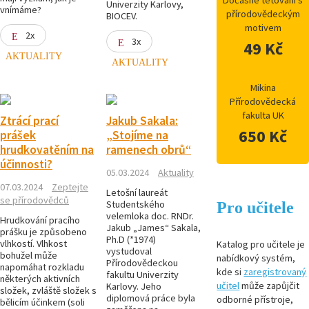
Dočasné tetovaní s
Univerzity Karlovy,
vnímáme?
přírodovědeckým
BIOCEV.
motivem
2x
3x
49 Kč
AKTUALITY
AKTUALITY
Mikina
Přírodovědecká
fakulta UK
Ztrácí prací
Jakub Sakala:
650 Kč
prášek
„Stojíme na
hrudkovatěním na
ramenech obrů“
účinnosti?
05.03.2024
Aktuality
07.03.2024
Zeptejte
Letošní laureát
se přírodovědců
Studentského
Pro učitele
velemloka doc. RNDr.
Hrudkování pracího
Jakub „James“ Sakala,
prášku je způsobeno
Ph.D (*1974)
vlhkostí. Vlhkost
Katalog pro učitele je
vystudoval
bohužel může
nabídkový systém,
Přírodovědeckou
napomáhat rozkladu
kde si
zaregistrovaný
fakultu Univerzity
některých aktivních
učitel
může zapůjčit
Karlovy. Jeho
složek, zvláště složek s
diplomová práce byla
odborné přístroje,
bělicím účinkem (soli