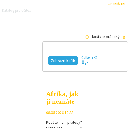
Registrace
Přihlášení
Katalog pro učitele
Zeptejte se přírodovědců
Razítková samoobsluha
Pro média
košík je prázdný
Celkem Kč
Zobrazit košík
0,-
KALENDÁŘ AKCÍ
MAGAZÍN
VIDEO
FOTOGALERIE
KE STAŽENÍ
E-SHOP
Afrika, jak
ji neznáte
08.06.2026 12:33
Pouště a pralesy?