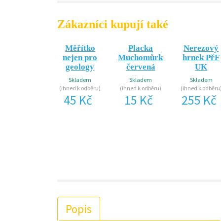
Zákazníci kupují také
Měřítko
Placka
Nerezový
nejen pro
Muchomůrka
hrnek PřF
geology
červená
UK
Skladem
Skladem
Skladem
(ihned k odběru)
(ihned k odběru)
(ihned k odběru
45 Kč
15 Kč
255 Kč
Popis