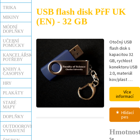
TRIKA
USB flash disk PřF UK
MIKINY
(EN) - 32 GB
MÓDNÍ
DOPLŇKY
UČEBNÍ
Otočný USB
POMŮCKY
flash disk s
kapacitou 32
KANCELÁŘSKÉ
POTŘEBY
GB, rychlost
konektoru USB
KNIHY A
2.0, materiál
ČASOPISY
kov/plast …
HRY
Více
PLAKÁTY
informací
STARÉ
MAPY
Hlídací
pes
DOPLŇKY
OUTDOOROVÉ
Hmotnos
VYBAVENÍ
5g