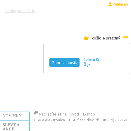
Registrace
Přihlášení
Katalog pro učitele
Zeptejte se přírodovědců
Razítková samoobsluha
Pro média
košík je prázdný
Celkem Kč
Zobrazit košík
0,-
KALENDÁŘ AKCÍ
MAGAZÍN
VIDEO
FOTOGALERIE
KE STAŽENÍ
E-SHOP
Nacházíte se na:
Úvod
E-shop
NOVINKY
USB a elektronika
USB flash disk PřF UK (EN) - 32 GB
SLEVY A
AKCE