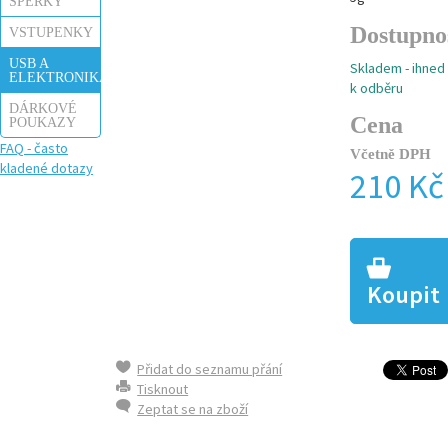
ŠPERKY
Dostupno
VSTUPENKY
USB A
Skladem - ihned
ELEKTRONIKA
k odběru
DÁRKOVÉ
Cena
POUKAZY
FAQ - často
Včetně DPH
kladené dotazy
210 Kč
Koupit
Přidat do seznamu přání
Tisknout
Zeptat se na zboží