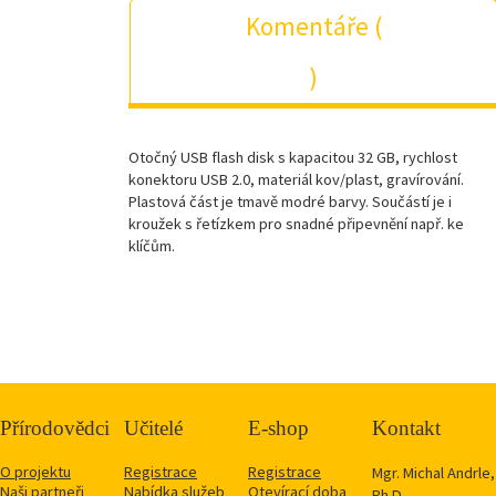
Komentáře (
)
Otočný USB flash disk s kapacitou 32 GB, rychlost
konektoru USB 2.0, materiál kov/plast, gravírování.
Plastová část je tmavě modré barvy. Součástí je i
kroužek s řetízkem pro snadné připevnění např. ke
klíčům.
Přírodovědci
Učitelé
E-shop
Kontakt
O projektu
Registrace
Registrace
Mgr. Michal Andrle,
Naši partneři
Nabídka služeb
Otevírací doba
Ph.D.