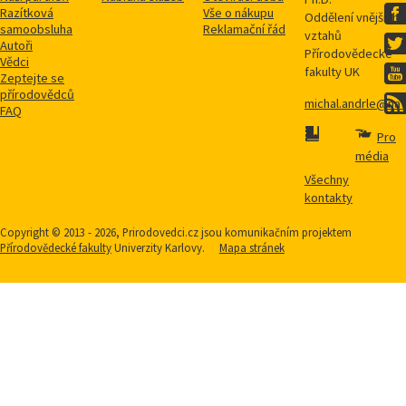
Razítková
Vše o nákupu
Oddělení vnějších
samoobsluha
Reklamační řád
vztahů
Autoři
Přírodovědecké
Vědci
fakulty UK
Zeptejte se
přírodovědců
michal.andrle@natu
FAQ
Pro
média
Všechny
kontakty
Copyright © 2013 - 2026, Prirodovedci.cz jsou komunikačním projektem
Přírodovědecké fakulty
Univerzity Karlovy.
Mapa stránek