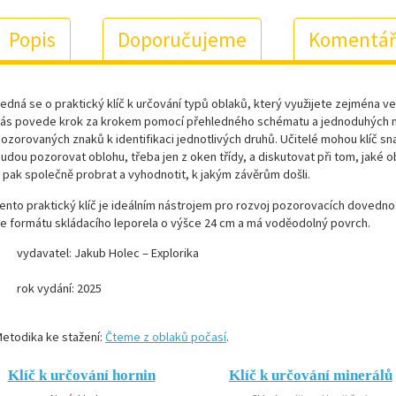
Popis
Doporučujeme
Komentář
edná se o praktický klíč k určování typů oblaků, který využijete zejména 
ás povede krok za krokem pomocí přehledného schématu a jednoduhých n
ozorovaných znaků k identifikaci jednotlivých druhů. Učitelé mohou klíč s
udou pozorovat oblohu, třeba jen z oken třídy, a diskutovat při tom, jaké ob
 pak společně probrat a vyhodnotit, k jakým závěrům došli.
ento praktický klíč je ideálním nástrojem pro rozvoj pozorovacích dovednos
e formátu skládacího leporela o výšce 24 cm a má voděodolný povrch.
vydavatel: Jakub Holec – Explorika
rok vydání: 2025
etodika ke stažení:
Čteme z oblaků počasí
.
Klíč k určování hornin
Klíč k určování minerálů