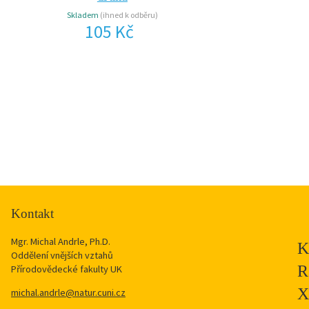
Skladem
(ihned k odběru)
Skladem
(ihned k odbě
105 Kč
105 Kč
Kontakt
Mgr. Michal Andrle, Ph.D.
Oddělení vnějších vztahů
Přírodovědecké fakulty UK
michal.andrle@natur.cuni.cz