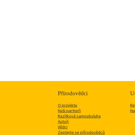
Přírodovědci
Uč
O projektu
Re
Naši partneři
Na
Razítková samoobsluha
Autoři
Vědci
Zeptejte se přírodovědců