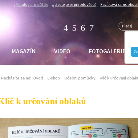
Katalog pro učitele
Zeptejte se přírodovědců
Razítková samoobslu
MAGAZÍN
VIDEO
FOTOGALERIE
Zo
Nacházíte se na:
Úvod
E-shop
Učební pomůcky
Klíč k určování oblak
Klíč k určování oblaků