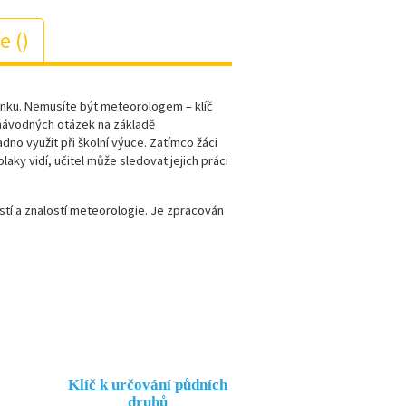
e (
)
venku. Nemusíte být meteorologem – klíč
ávodných otázek na základě
nadno vyu
žit při školní výuce. Zatímco žáci
laky vidí, učitel může sledovat jejich práci
tí a znalostí meteorologie. J
e zpracován
Klíč k určování půdních
Klíč k určován
druhů
zkamenělin