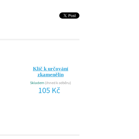
Klíč k určování
Klíč k určování h
zkamenělin
Není skladem
105 Kč
Skladem
(ihned k odběru)
105 Kč