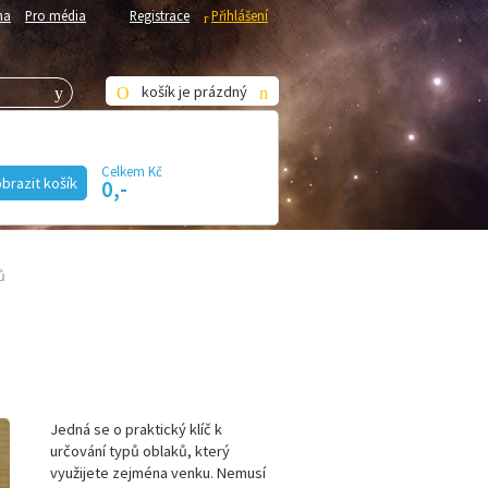
ha
Pro média
Registrace
Přihlášení
košík je prázdný
Celkem Kč
KE STAŽENÍ
E-SHOP
brazit košík
0,-
ů
Jedná se o praktický klíč k
určování typů oblaků, který
využijete zejména venku. Nemusí