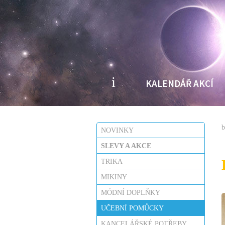
KALENDÁŘ AKCÍ
NOVINKY
SLEVY A AKCE
TRIKA
MIKINY
MÓDNÍ DOPLŇKY
UČEBNÍ POMŮCKY
KANCELÁŘSKÉ POTŘEBY