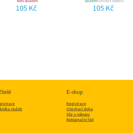
Není skladem
Skladem
(ihned k odběru)
105 Kč
105 Kč
itelé
E-shop
gistrace
Registrace
bídka služeb
Otevírací doba
Vše o nákupu
Reklamační řád