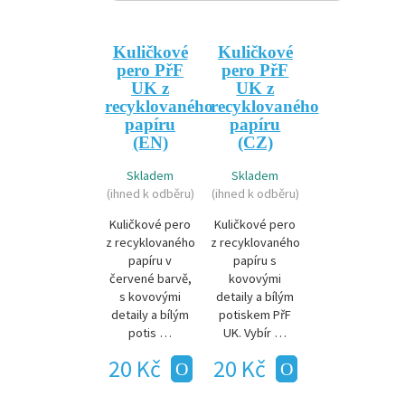
Kuličkové
Kuličkové
pero PřF
pero PřF
UK z
UK z
recyklovaného
recyklovaného
papíru
papíru
(EN)
(CZ)
Skladem
Skladem
(ihned k odběru)
(ihned k odběru)
Kuličkové pero
Kuličkové pero
z recyklovaného
z recyklovaného
papíru v
papíru s
červené barvě,
kovovými
s kovovými
detaily a bílým
detaily a bílým
potiskem PřF
potis …
UK. Vybír …
20 Kč
20 Kč