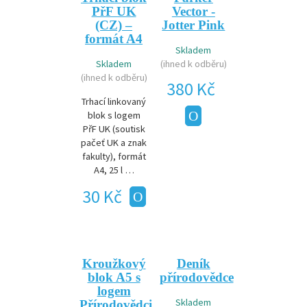
PřF UK
Vector -
(CZ) –
Jotter Pink
formát A4
Skladem
Skladem
(ihned k odběru)
(ihned k odběru)
380 Kč
Trhací linkovaný
blok s logem
PřF UK (soutisk
pačeť UK a znak
fakulty), formát
A4, 25 l …
30 Kč
Kroužkový
Deník
blok A5 s
přírodovědce
logem
Skladem
Přírodovědci