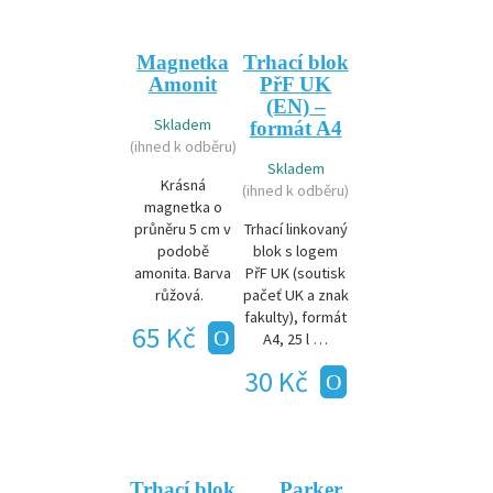
Magnetka
Trhací blok
Amonit
PřF UK
(EN) –
Skladem
formát A4
(ihned k odběru)
Skladem
Krásná
(ihned k odběru)
magnetka o
průněru 5 cm v
Trhací linkovaný
podobě
blok s logem
amonita. Barva
PřF UK (soutisk
růžová.
pačeť UK a znak
fakulty), formát
65 Kč
A4, 25 l …
30 Kč
Trhací blok
Parker