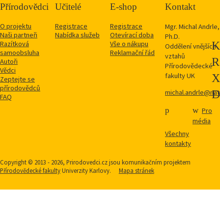
Přírodovědci
Učitelé
E-shop
Kontakt
O projektu
Registrace
Registrace
Mgr. Michal Andrle,
Naši partneři
Nabídka služeb
Otevírací doba
Ph.D.
Razítková
Vše o nákupu
Oddělení vnějších
samoobsluha
Reklamační řád
vztahů
Autoři
Přírodovědecké
Vědci
fakulty UK
Zeptejte se
přírodovědců
michal.andrle@natu
FAQ
Pro
média
Všechny
kontakty
Copyright © 2013 - 2026, Prirodovedci.cz jsou komunikačním projektem
Přírodovědecké fakulty
Univerzity Karlovy.
Mapa stránek