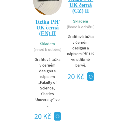
UK černá
(CZ) II
Skladem
Tužka PřF
(ihned k odběru)
UK černá
(EN) II
Grafitová tužka
v černém
Skladem
designu a
(ihned k odběru)
nápisem PřF UK
Grafitová tužka
ve stříbrné
v černém
barvě.
designu a
20 Kč
nápisem
„Fakulty of
Science,
Charles
University“ ve
…
20 Kč