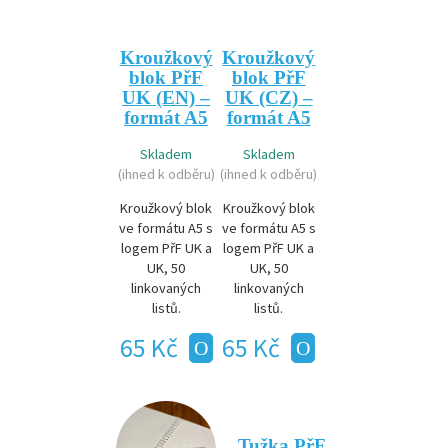
Kroužkový
Kroužkový
blok PřF
blok PřF
UK (EN) –
UK (CZ) –
formát A5
formát A5
Skladem
Skladem
(ihned k odběru)
(ihned k odběru)
Kroužkový blok
Kroužkový blok
ve formátu A5 s
ve formátu A5 s
logem PřF UK a
logem PřF UK a
UK, 50
UK, 50
linkovaných
linkovaných
listů.
listů.
65 Kč
65 Kč
Tužka PřF