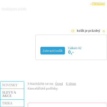
Registrace
Přihlášení
Katalog pro učitele
Zeptejte se přírodovědců
Razítková samoobsluha
Pro média
košík je prázdný
Celkem Kč
Zobrazit košík
0,-
KALENDÁŘ AKCÍ
MAGAZÍN
VIDEO
FOTOGALERIE
KE STAŽENÍ
E-SHOP
Nacházíte se na:
Úvod
E-shop
NOVINKY
Kancelářské potřeby
SLEVY A
AKCE
TRIKA