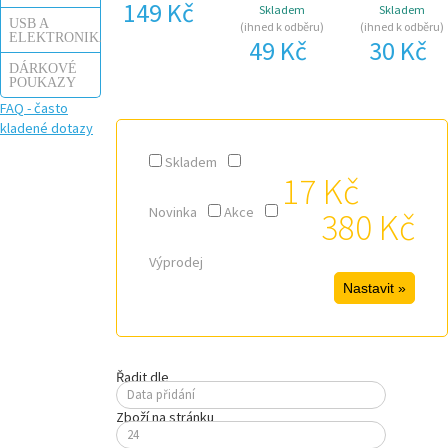
149 Kč
Skladem
Skladem
USB A
(ihned k odběru)
(ihned k odběru)
ELEKTRONIKA
49 Kč
30 Kč
DÁRKOVÉ
POUKAZY
FAQ - často
kladené dotazy
Skladem
17 Kč
Novinka
Akce
380 Kč
Výprodej
Řadit dle
Data přidání
Zboží na stránku
24