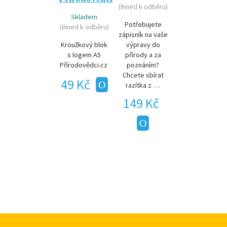
(ihned k odběru)
Skladem
Potřebujete
(ihned k odběru)
zápisník na vaše
Kroužkový blok
výpravy do
s logem A5
přírody a za
Přírodovědci.cz
poznáním?
Chcete sbírat
49 Kč
razítka z …
149 Kč