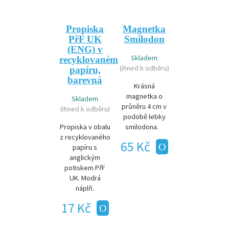
Propiska
Magnetka
PřF UK
Smilodon
(ENG) v
Skladem
recyklovaném
(ihned k odběru)
papíru,
barevná
Krásná
magnetka o
Skladem
průněru 4 cm v
(ihned k odběru)
podobě lebky
Propiska v obalu
smilodona.
z recyklovaného
65 Kč
papíru s
anglickým
potiskem PřF
UK. Modrá
náplň.
17 Kč