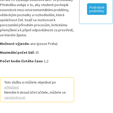
Přednáška usiluje o to, aby studenti pochopili
Podrobné
souvislosti mezi environmentálními problémy,
podmínky
vědeckými poznatky a rozhodnutími, která
společnost činí. Snaží se motivovat k
porozumění přírodním procesům, kritickému
přemýšlení a k přijetí odpovědnosti za prostředí,
ve kterém žijeme.
Možnost výjezdu:
ano (pouze Praha)
Maximální počet lidí:
35
Počet hodin čistého času:
1,2
Tuto službu si můžete objednat po
přihlášení
.
Nemáte-li dosud účet učitele, můžete se
zaregistrovat
.