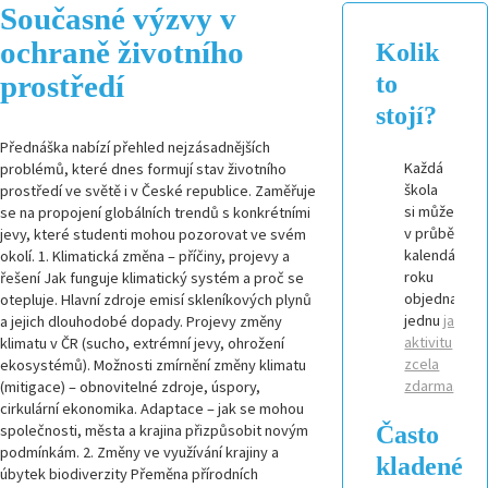
Současné výzvy v
ochraně životního
Kolik
prostředí
to
stojí?
Přednáška nabízí přehled nejzásadnějších
Každá
problémů, které dnes formují stav životního
škola
prostředí ve světě i v České republice. Zaměřuje
si může
se na propojení globálních trendů s konkrétními
v průběhu
jevy, které studenti mohou pozorovat ve svém
kalendářníh
okolí. 1. Klimatická změna – příčiny, projevy a
roku
řešení Jak funguje klimatický systém a proč se
objednat
otepluje. Hlavní zdroje emisí skleníkových plynů
jednu
jakouk
a jejich dlouhodobé dopady. Projevy změny
aktivitu
klimatu v ČR (sucho, extrémní jevy, ohrožení
zcela
ekosystémů). Možnosti zmírnění změny klimatu
zdarma
.
(mitigace) – obnovitelné zdroje, úspory,
cirkulární ekonomika. Adaptace – jak se mohou
Často
společnosti, města a krajina přizpůsobit novým
podmínkám. 2. Změny ve využívání krajiny a
kladené
úbytek biodiverzity Přeměna přírodních