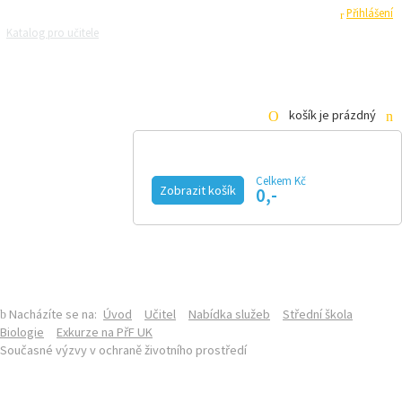
Registrace
Přihlášení
Katalog pro učitele
Zeptejte se přírodovědců
Razítková samoobsluha
Pro média
košík je prázdný
Celkem Kč
Zobrazit košík
0,-
KALENDÁŘ AKCÍ
MAGAZÍN
VIDEO
FOTOGALERIE
KE STAŽENÍ
E-SHOP
Nacházíte se na:
Úvod
Učitel
Nabídka služeb
Střední škola
Biologie
Exkurze na PřF UK
Současné výzvy v ochraně životního prostředí