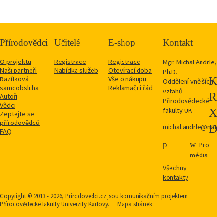
Přírodovědci
Učitelé
E-shop
Kontakt
O projektu
Registrace
Registrace
Mgr. Michal Andrle,
Naši partneři
Nabídka služeb
Otevírací doba
Ph.D.
Razítková
Vše o nákupu
Oddělení vnějších
samoobsluha
Reklamační řád
vztahů
Autoři
Přírodovědecké
Vědci
fakulty UK
Zeptejte se
přírodovědců
michal.andrle@natu
FAQ
Pro
média
Všechny
kontakty
Copyright © 2013 - 2026, Prirodovedci.cz jsou komunikačním projektem
Přírodovědecké fakulty
Univerzity Karlovy.
Mapa stránek