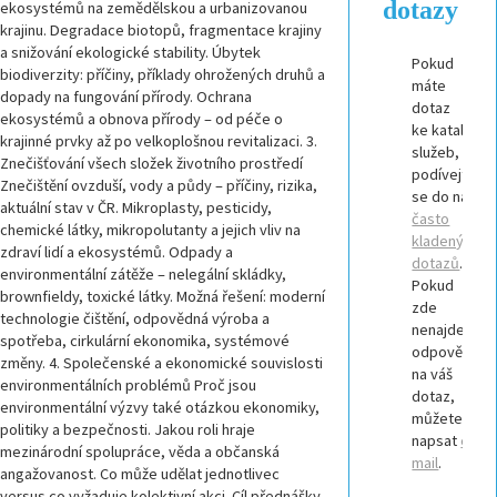
dotazy
ekosystémů na zemědělskou a urbanizovanou
krajinu. Degradace biotopů, fragmentace krajiny
a snižování ekologické stability. Úbytek
Pokud
biodiverzity: příčiny, příklady ohrožených druhů a
máte
dopady na fungování přírody. Ochrana
dotaz
ekosystémů a obnova přírody – od péče o
ke katalogu
krajinné prvky až po velkoplošnou revitalizaci. 3.
služeb,
Znečišťování všech složek životního prostředí
podívejte
Znečištění ovzduší, vody a půdy – příčiny, rizika,
se do našich
aktuální stav v ČR. Mikroplasty, pesticidy,
často
chemické látky, mikropolutanty a jejich vliv na
kladených
zdraví lidí a ekosystémů. Odpady a
dotazů
.
environmentální zátěže – nelegální skládky,
Pokud
brownfieldy, toxické látky. Možná řešení: moderní
zde
technologie čištění, odpovědná výroba a
nenajdete
spotřeba, cirkulární ekonomika, systémové
odpověď
změny. 4. Společenské a ekonomické souvislosti
na váš
environmentálních problémů Proč jsou
dotaz,
environmentální výzvy také otázkou ekonomiky,
můžete nám
politiky a bezpečnosti. Jakou roli hraje
napsat
e-
mezinárodní spolupráce, věda a občanská
mail
.
angažovanost. Co může udělat jednotlivec
versus co vyžaduje kolektivní akci. Cíl přednášky