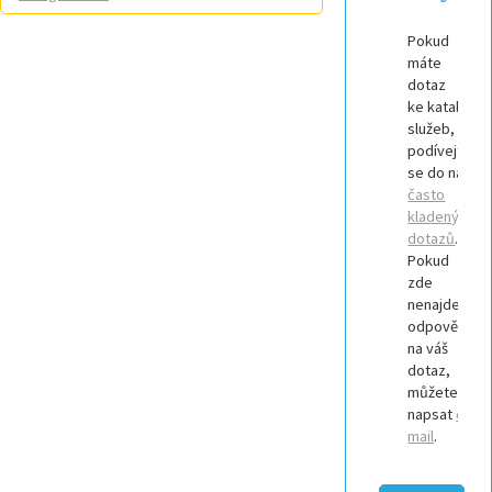
Pokud
máte
dotaz
ke katalogu
služeb,
podívejte
se do našich
často
kladených
dotazů
.
Pokud
zde
nenajdete
odpověď
na váš
dotaz,
můžete nám
napsat
e-
mail
.