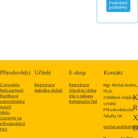
Podrobné
podmínky
Přírodovědci
Učitelé
E-shop
Kontakt
O projektu
Registrace
Registrace
Mgr. Michal Andrle,
Naši partneři
Nabídka služeb
Otevírací doba
Ph.D.
Razítková
Vše o nákupu
Oddělení vnějších
samoobsluha
Reklamační řád
vztahů
Autoři
Přírodovědecké
Vědci
fakulty UK
Zeptejte se
přírodovědců
michal.andrle@natu
FAQ