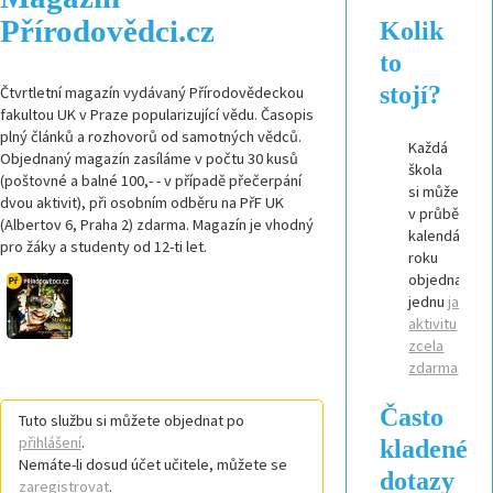
Přírodovědci.cz
Kolik
to
stojí?
Čtvrtletní magazín vydávaný Přírodovědeckou
fakultou UK v Praze popularizující vědu. Časopis
plný článků a rozhovorů od samotných vědců.
Každá
Objednaný magazín zasíláme v počtu 30 kusů
škola
(poštovné a balné 100,- - v případě přečerpání
si může
dvou aktivit), při osobním odběru na PřF UK
v průběhu
(Albertov 6, Praha 2) zdarma. Magazín je vhodný
kalendářníh
pro žáky a studenty od 12-ti let.
roku
objednat
jednu
jakouk
aktivitu
zcela
zdarma
.
Často
Tuto službu si můžete objednat po
přihlášení
.
kladené
Nemáte-li dosud účet učitele, můžete se
dotazy
zaregistrovat
.