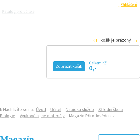
Registrace
Přihlášení
Katalog pro učitele
Zeptejte se přírodovědců
Razítková samoobsluha
Pro média
košík je prázdný
Celkem Kč
Zobrazit košík
0,-
KALENDÁŘ AKCÍ
MAGAZÍN
VIDEO
FOTOGALERIE
KE STAŽENÍ
E-SHOP
Nacházíte se na:
Úvod
Učitel
Nabídka služeb
Střední škola
Biologie
Výukové a jiné materiály
Magazín Přírodovědci.cz
Magazín