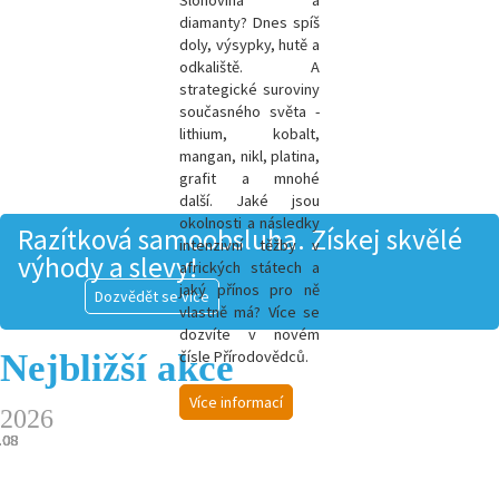
Slonovina a
diamanty? Dnes spíš
doly, výsypky, hutě a
odkaliště. A
strategické suroviny
současného světa -
l
ithium, kobalt,
mangan, nikl, platina,
grafit a mnohé
další.
Jaké jsou
okolnosti a následky
Razítková samoobsluha. Získej skvělé
intenzivní těžby v
výhody a slevy!
afrických státech a
jaký přínos pro ně
Dozvědět se více
vlastně má? Více se
dozvíte v novém
Nejbližší akce
čísle Přírodovědců.
Více informací
2026
.08
.08
.08
.08
.08