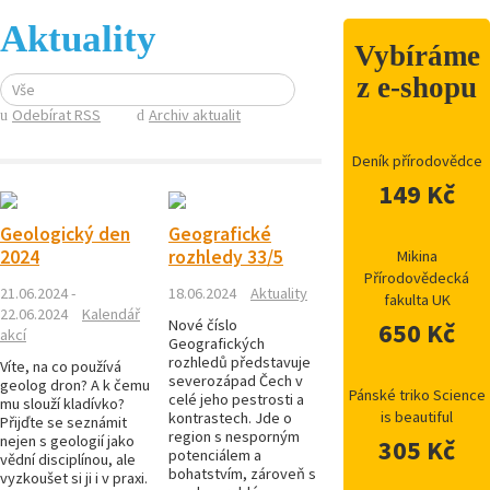
Aktuality
Vybíráme
z e-shopu
Vše
Odebírat RSS
Archiv aktualit
Deník přírodovědce
149 Kč
Geologický den
Geografické
2024
rozhledy 33/5
Mikina
Přírodovědecká
21.06.2024 -
18.06.2024
Aktuality
fakulta UK
22.06.2024
Kalendář
Nové číslo
650 Kč
akcí
Geografických
rozhledů představuje
Víte, na co používá
severozápad Čech v
geolog dron? A k čemu
Pánské triko Science
celé jeho pestrosti a
mu slouží kladívko?
is beautiful
kontrastech. Jde o
Přijďte se seznámit
region s nesporným
nejen s geologií jako
305 Kč
potenciálem a
vědní disciplínou, ale
bohatstvím, zároveň s
vyzkoušet si ji i v praxi.