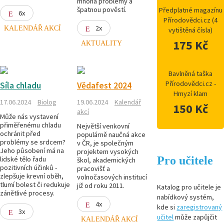
mnoha problémy a
špatnou pověstí.
Předplatné magazínu
6x
Přírodovědci.cz (4
2x
KALENDÁŘ AKCÍ
vytištěná čísla)
175 Kč
AKTUALITY
Bavlněná taška
Přírodovědci.cz -
Síla chladu
Vědafest 2024
Hmyzí klam
17.06.2024
Biolog
19.06.2024
Kalendář
150 Kč
akcí
Může nás vystavení
přiměřenému chladu
Největší venkovní
ochránit před
populárně naučná akce
problémy se srdcem?
v ČR, je společným
Jeho působení má na
projektem vysokých
Pro učitele
lidské tělo řadu
škol, akademických
pozitivních účinků -
pracovišť a
zlepšuje krevní oběh,
volnočasových institucí
tlumí bolest či redukuje
již od roku 2011.
Katalog pro učitele je
zánětlivé procesy.
nabídkový systém,
4x
kde si
zaregistrovaný
3x
učitel
může zapůjčit
KALENDÁŘ AKCÍ