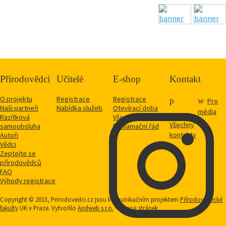
Přírodovědci
Učitelé
E-shop
Kontakt
O projektu
Registrace
Registrace
Pro
Naši partneři
Nabídka služeb
Otevírací doba
média
Razítková
Vše o nákupu
Všechny
samoobsluha
Reklamační řád
kontakty
Autoři
Vědci
Zeptejte se
přírodovědců
FAQ
Výhody registrace
Copyright © 2013, Prirodovedci.cz jsou komunikačním projektem
Přírodovědecké
fakulty
UK v Praze. Vytvořilo
Andweb s.r.o.
Mapa stránek