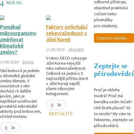
odborné přístroje,
BIOLOG
objednat praktická
cvičení nebo
přednášky
pro studenty.
Pomáhají
Faktory ovlivňující
mikroorganismy
sebevražednost v
Zobrazit nabídku
zmírňovat
Jižní Koreji
klimatické
11.06.2024
Aktuality
změny?
V rámci OECD vykazuje
14.06.2024
Biolog
Jižní Korea nejvyšší
Zeptejte se
míru sebevražednosti.
Tání ledovců je jedním
přírodovědc
Celkově se jedná o 5.
z důsledků globální
nejčastější příčinu úmrtí
změny klimatu. V
v Jižní Koreji napříč
souvislosti s ním
všemi věkovými
Proč je obloha
dochází i k dalším
kategoriemi.
modrá? Proč má
jevům, jako je
například uvolňování
beruška sedm teček?
2x
produktů mikrobiální
Umí žirafa plavat? Vy
aktivity pod ledovcem,
to nevíte? My vám to
AKTUALITY
včetně metanu.
řekneme, zeptejte se
přírodovědců.
2x