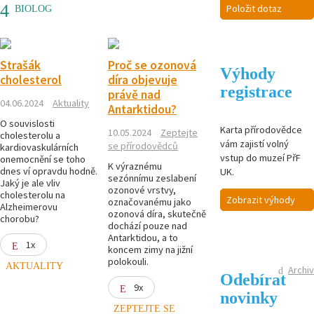
Položit dotaz
BIOLOG
Strašák
Proč se ozonová
Výhody
cholesterol
díra objevuje
registrace
právě nad
04.06.2024
Aktuality
Antarktidou?
O souvislosti
Karta přírodovědce
10.05.2024
Zeptejte
cholesterolu a
vám zajistí volný
se přírodovědců
kardiovaskulárních
vstup do muzeí PřF
onemocnění se toho
K výraznému
dnes ví opravdu hodně.
UK.
sezónnímu zeslabení
Jaký je ale vliv
ozonové vrstvy,
cholesterolu na
Zobrazit výhody
označovanému jako
Alzheimerovu
ozonová díra, skutečně
chorobu?
dochází pouze nad
Antarktidou, a to
1x
koncem zimy na jižní
polokouli.
AKTUALITY
Archiv
Odebírat
9x
novinky
ZEPTEJTE SE