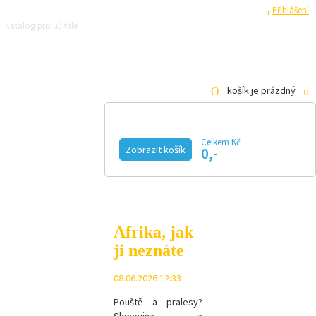
Registrace
Přihlášení
Katalog pro učitele
Zeptejte se přírodovědců
Razítková samoobsluha
Pro média
košík je prázdný
Celkem Kč
Zobrazit košík
0,-
KALENDÁŘ AKCÍ
MAGAZÍN
VIDEO
FOTOGALERIE
KE STAŽENÍ
E-SHOP
Afrika, jak
ji neznáte
08.06.2026 12:33
Pouště a pralesy?