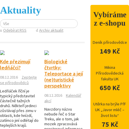
Aktuality
Vybíráme
z e-shopu
Vše
Odebírat RSS
Archiv aktualit
Deník přírodovědce
149 Kč
Kde přezimují
Biologické
ledňáčci?
čtvrtky:
Mikina
Teleportace a její
Přírodovědecká
08.12.2016
Zeptejte
fakulta UK
(ne)turistické
se přírodovědců
perspektivy
650 Kč
Ledňáček říční je
08.12.2016
Kalendář
typický představitel
částečně tažných
akcí
Utěrka na brýle PřF
druhů. Někteří jedinci
Navzdory názvu
UK „Javor mléč –
zůstávají přes zimu v
nebude řeč o Star
oblasti, kde hnízdí,
život listu“
Treku, ale o tom, jak
zatímco jiní odlétají do
75 Kč
mozek zpracovává
teplejších krajů.
prostorové informace.