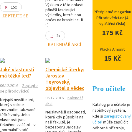
Výzkum v této oblasti
15x
přináší fascinující
Předplatné magazínu
výsledky, které jsou
ZEPTEJTE SE
Přírodovědci.cz (4
občas na hranici sci-fi
vytištěná čísla)
:-)
175 Kč
2x
KALENDÁŘ AKCÍ
Placka Amonit
15 Kč
Jaké vlastnosti
Chemické úterky:
má těžký led?
Jaroslav
Heyrovský,
06.12.2016
Zeptejte
Pro učitele
objevitel a vědec
se přírodovědců
06.12.2016
Kalendář
Nejspíš myslíte led,
akcí
Katalog pro učitele je
který vznikne
zmrznutím takzvané
nabídkový systém,
Nejslavnější osobností,
těžké vody. Jeho
kde si
zaregistrovaný
která kdy působila na
vlastnosti jsou
naší fakultě, je
učitel
může zapůjčit
řekněme zvláštní – v
bezesporu Jaroslav
odborné přístroje,
„normální“ vodě
Heyrovský – laureát