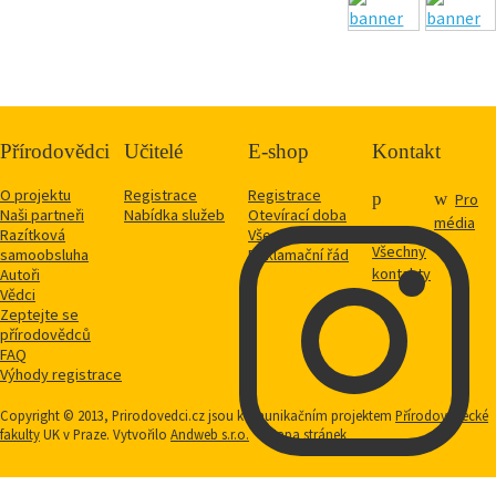
Přírodovědci
Učitelé
E-shop
Kontakt
O projektu
Registrace
Registrace
Pro
Naši partneři
Nabídka služeb
Otevírací doba
média
Razítková
Vše o nákupu
Všechny
samoobsluha
Reklamační řád
kontakty
Autoři
Vědci
Zeptejte se
přírodovědců
FAQ
Výhody registrace
Copyright © 2013, Prirodovedci.cz jsou komunikačním projektem
Přírodovědecké
fakulty
UK v Praze. Vytvořilo
Andweb s.r.o.
Mapa stránek