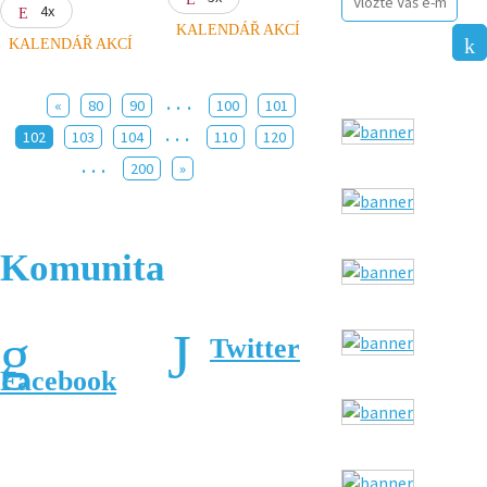
4x
KALENDÁŘ AKCÍ
KALENDÁŘ AKCÍ
...
«
80
90
100
101
...
102
103
104
110
120
...
200
»
Komunita
Twitter
Facebook