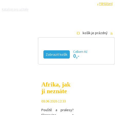
Registrace
Přihlášení
Katalog pro učitele
Zeptejte se přírodovědců
Razítková samoobsluha
Pro média
košík je prázdný
Celkem Kč
Zobrazit košík
0,-
KALENDÁŘ AKCÍ
MAGAZÍN
VIDEO
FOTOGALERIE
KE STAŽENÍ
E-SHOP
Afrika, jak
ji neznáte
08.06.2026 12:33
Pouště a pralesy?