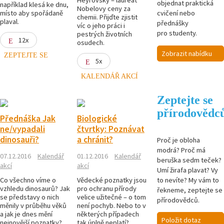
objednat praktická
například klesá ke dnu,
Nobelovy ceny za
místo aby spořádaně
cvičení nebo
chemii. Přijďte zjistit
plaval.
přednášky
víc o jeho práci i
pro studenty.
pestrých životních
12x
osudech.
Zobrazit nabídku
ZEPTEJTE SE
5x
KALENDÁŘ AKCÍ
Zeptejte se
přírodovědc
Přednáška Jak
Biologické
ne/vypadali
čtvrtky: Poznávat
dinosauři?
a chránit?
Proč je obloha
modrá? Proč má
07.12.2016
Kalendář
01.12.2016
Kalendář
beruška sedm teček?
akcí
akcí
Umí žirafa plavat? Vy
to nevíte? My vám to
Co všechno víme o
Vědecké poznatky jsou
vzhledu dinosaurů? Jak
pro ochranu přírody
řekneme, zeptejte se
se představy o nich
velice užitečné – o tom
přírodovědců.
měnily v průběhu věků
není pochyb. Nebo to v
a jak je dnes mění
některých případech
Položit dotaz
nejnovější poznatky?
tak úplně neplatí?