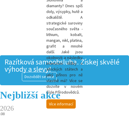
Slonovina a
diamanty? Dnes spíš
doly, výsypky, hutě a
odkaliště. A
strategické suroviny
současného světa -
l
ithium, kobalt,
mangan, nikl, platina,
grafit a mnohé
další.
Jaké jsou
okolnosti a následky
Razítková samoobsluha. Získej skvělé
intenzivní těžby v
výhody a slevy!
afrických státech a
jaký přínos pro ně
Dozvědět se více
vlastně má? Více se
dozvíte v novém
Nejbližší akce
čísle Přírodovědců.
Více informací
2026
.08
.08
.08
.08
.08