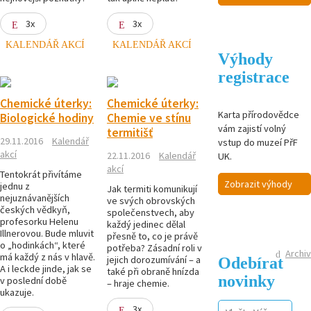
3x
3x
KALENDÁŘ AKCÍ
KALENDÁŘ AKCÍ
Výhody
registrace
Chemické úterky:
Chemické úterky:
Karta přírodovědce
Biologické hodiny
Chemie ve stínu
vám zajistí volný
termitišť
29.11.2016
Kalendář
vstup do muzeí PřF
akcí
22.11.2016
Kalendář
UK.
akcí
Tentokrát přivítáme
Zobrazit výhody
jednu z
Jak termiti komunikují
nejuznávanějších
ve svých obrovských
českých vědkyň,
společenstvech, aby
profesorku Helenu
každý jedinec dělal
Illnerovou. Bude mluvit
přesně to, co je právě
o „hodinkách“, které
potřeba? Zásadní roli v
Archiv
má každý z nás v hlavě.
Odebírat
jejich dorozumívání – a
A i leckde jinde, jak se
také při obraně hnízda
novinky
v poslední době
– hraje chemie.
ukazuje.
3x