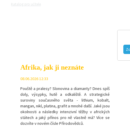
Katalog pro učitele
Zeptejte se přírodovědců
Razítková samoobsluh
MAGAZÍN
VIDEO
FOTOGALERIE
Zo
Afrika, jak ji neznáte
08.06.2026 12:33
Pouště a pralesy? Slonovina a diamanty? Dnes spíš
doly, výsypky, hutě a odkaliště. A strategické
suroviny současného světa - l
ithium, kobalt,
mangan, nikl, platina, grafit a mnohé další.
Jaké jsou
okolnosti a následky intenzivní těžby v afrických
státech a jaký přínos pro ně vlastně má? Více se
dozvíte v novém čísle Přírodovědců.