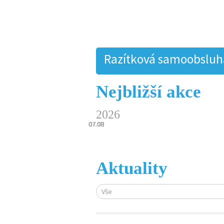
Razítková samoobsluha.
Nejbližší akce
2026
07.08
07.08
07.08
07.08
07.08
Aktuality
Vše