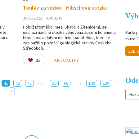
Toulky za vědou - Hibschova stezka
Výh
30.06.2022
Aktuality
e v
Poblíž Litoměřic, mezi Skalicí a Žitenicemi, se
žete
nachází naučná stezka věnovaná Josefu Emanuelu
Karta p
kaci.
Hibschovi a dalším místním badatelům, kteří se
muzeí 
zasloužili o poznání geologické stavby Českého
Středohoří.
Zobra
2x
AKTUALITY
Ode
...
...
41
42
43
50
60
100
200
»