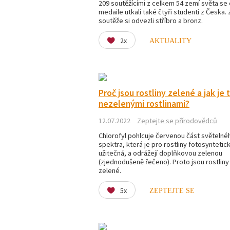
209 soutěžícími z celkem 54 zemí světa se 
medaile utkali také čtyři studenti z Česka.
soutěže si odvezli stříbro a bronz.
2x
AKTUALITY
Proč jsou rostliny zelené a jak je 
nezelenými rostlinami?
12.07.2022
Zeptejte se přírodovědců
Chlorofyl pohlcuje červenou část světelné
spektra, která je pro rostliny fotosyntetic
užitečná, a odrážejí doplňkovou zelenou
(zjednodušeně řečeno). Proto jsou rostliny
zelené.
5x
ZEPTEJTE SE