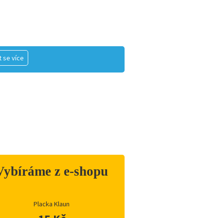
 se více
Vybíráme z e-shopu
Placka Klaun