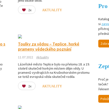
jeho blízké okolí.
o
Pro 
 Ze
2x
AKTUALITY
Katalog
si
zareg
přístro
předná
Zobra
to s
Toulky za vědou – Teplice, horké
prameny vědeckého poznání
11.07.2022
Aktuality
ho
Lázeňské město Teplice bylo na přelomu 18. a 19.
Zept
ky
století skutečně horkým místem dějin vědy. U
pramenů vyvěrajících na Krušnohorském prolomu
se totiž evropská věda skutečně rodila.
Proč j
teček? 
2x
AKTUALITY
řeknem
Polož