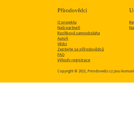
Přírodovědci
Uč
O projektu
Re
Naši partneři
Na
Razítková samoobsluha
Autoři
Vědci
Zeptejte se přírodovědců
FAQ
Výhody registrace
Copyright © 2013, Prirodovedci.cz jsou komu