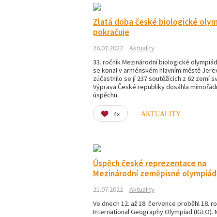
Zlatá doba české biologické oly
pokračuje
26.07.2022
Aktuality
33. ročník Mezinárodní biologické olympiád
se konal v arménském hlavním městě Jere
zúčastnilo se jí 237 soutěžících z 62 zemí s
Výprava České republiky dosáhla mimořá
úspěchu.
4x
AKTUALITY
Úspěch české reprezentace na
Mezinárodní zeměpisné olympiád
21.07.2022
Aktuality
Ve dnech 12. až 18. července proběhl 18. r
International Geography Olympiad (IGEO). 