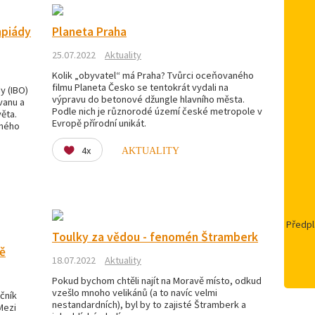
mpiády
Planeta Praha
25.07.2022
Aktuality
Kolik „obyvatel“ má Praha? Tvůrci oceňovaného
filmu Planeta Česko se tentokrát vydali na
y (IBO)
výpravu do betonové džungle hlavního města.
vanu a
Podle nich je různorodé území české metropole v
věta.
Evropě přírodní unikát.
dného
4x
AKTUALITY
Předpl
Toulky za vědou - fenomén Štramberk
ě
18.07.2022
Aktuality
Pokud bychom chtěli najít na Moravě místo, odkud
vzešlo mnoho velikánů (a to navíc velmi
očník
nestandardních), byl by to zajisté Štramberk a
Mezi