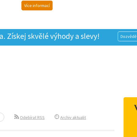
Více informací
 Získej skvělé výhody a slevy!
Dozvědět
Odebírat RSS
Archiv aktualit