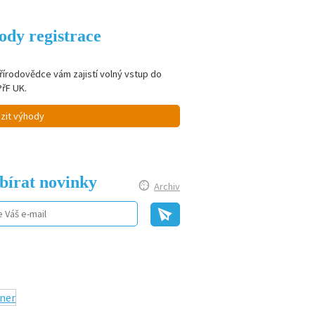
ody registrace
řírodovědce vám zajistí volný vstup do
PřF UK.
zit výhody
bírat novinky
Archiv