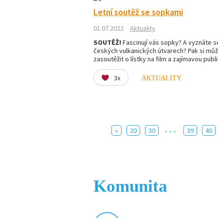
Letní soutěž se sopkami
01.07.2022
Aktuality
SOUTĚŽ!
Fascinují vás sopky? A vyznáte s
českých vulkanických útvarech? Pak si mů
zasoutěžit o lístky na film a zajímavou publi
3x
AKTUALITY
...
«
20
30
39
40
Komunita