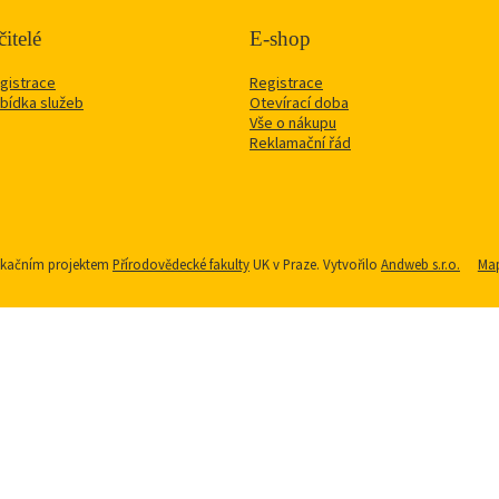
itelé
E-shop
gistrace
Registrace
bídka služeb
Otevírací doba
Vše o nákupu
Reklamační řád
nikačním projektem
Přírodovědecké fakulty
UK v Praze. Vytvořilo
Andweb s.r.o.
Map