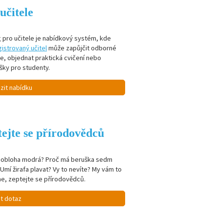
učitele
 pro učitele je nabídkový systém, kde
istrovaný učitel
může zapůjčit odborné
je, objednat praktická cvičení nebo
šky pro studenty.
zit nabídku
ejte se přírodovědců
e obloha modrá? Proč má beruška sedm
Umí žirafa plavat? Vy to nevíte? My vám to
e, zeptejte se přírodovědců.
it dotaz