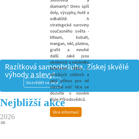
Slonovina a
diamanty? Dnes spíš
doly, výsypky, hutě a
odkaliště. A
strategické suroviny
současného světa -
l
ithium, kobalt,
mangan, nikl, platina,
grafit a mnohé
další.
Jaké jsou
okolnosti a následky
Razítková samoobsluha. Získej skvělé
intenzivní těžby v
výhody a slevy!
afrických státech a
jaký přínos pro ně
Dozvědět se více
vlastně má? Více se
dozvíte v novém
Nejbližší akce
čísle Přírodovědců.
Více informací
2026
.08
.08
.08
.08
.08