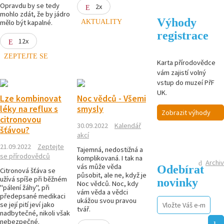
Opravdu by se tedy
2x
mohlo zdát, že by jádro
Výhody
AKTUALITY
mělo být kapalné.
registrace
12x
ZEPTEJTE SE
Karta přírodovědce
vám zajistí volný
vstup do muzeí PřF
UK.
Lze kombinovat
Noc vědců - Všemi
léky na reflux s
smysly
Zobrazit výhody
citronovou
30.09.2022
Kalendář
šťávou?
akcí
21.09.2022
Zeptejte
Tajemná, nedostižná a
se přírodovědců
komplikovaná. I tak na
Archiv
vás může věda
Odebírat
Citronová šťáva se
působit, ale ne, když je
užívá spíše při běžném
novinky
Noc vědců. Noc, kdy
"pálení žáhy", při
vám věda a vědci
předepsané medikaci
ukážou svou pravou
se její pití jeví jako
tvář.
nadbytečné, nikoli však
nebezpečné.