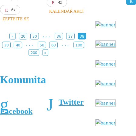
4x
6x
KALENDÁŘ AKCÍ
ZEPTEJTE SE
...
«
20
30
36
37
38
...
...
39
40
50
60
100
200
»
Komunita
Twitter
Facebook