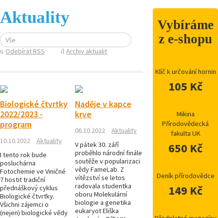
Aktuality
Vybíráme
z e-shopu
Vše
Odebírat RSS
Archiv aktualit
Klíč k určování hornin
105 Kč
Biologické čtvrtky
Naděje v kapce
2022/2023 -
krve
Mikina
program
Přírodovědecká
06.10.2022
Aktuality
fakulta UK
10.10.2022
Aktuality
V pátek 30. září
650 Kč
proběhlo národní finále
I tento rok bude
soutěže v popularizaci
posluchárna
vědy FameLab. Z
Fotochemie ve Viničné
Deník přírodovědce
vítězství se letos
7 hostit tradiční
radovala studentka
149 Kč
přednáškový cyklus
oboru Molekulární
Biologické čtvrtky.
biologie a genetika
Všichni zájemci o
eukaryot Eliška
(nejen) biologické vědy