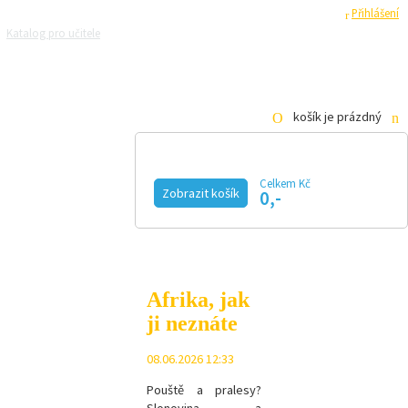
Registrace
Přihlášení
Katalog pro učitele
Zeptejte se přírodovědců
Razítková samoobsluha
Pro média
košík je prázdný
Celkem Kč
Zobrazit košík
0,-
KALENDÁŘ AKCÍ
MAGAZÍN
VIDEO
FOTOGALERIE
KE STAŽENÍ
E-SHOP
Afrika, jak
ji neznáte
08.06.2026 12:33
Pouště a pralesy?