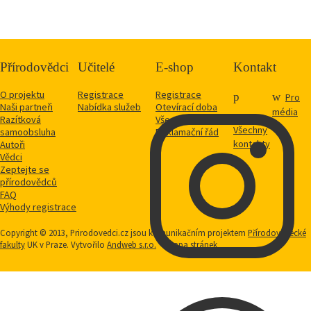
Přírodovědci
Učitelé
E-shop
Kontakt
O projektu
Registrace
Registrace
Pro
Naši partneři
Nabídka služeb
Otevírací doba
média
Razítková
Vše o nákupu
Všechny
samoobsluha
Reklamační řád
kontakty
Autoři
Vědci
Zeptejte se
přírodovědců
FAQ
Výhody registrace
Copyright © 2013, Prirodovedci.cz jsou komunikačním projektem
Přírodovědecké
fakulty
UK v Praze. Vytvořilo
Andweb s.r.o.
Mapa stránek