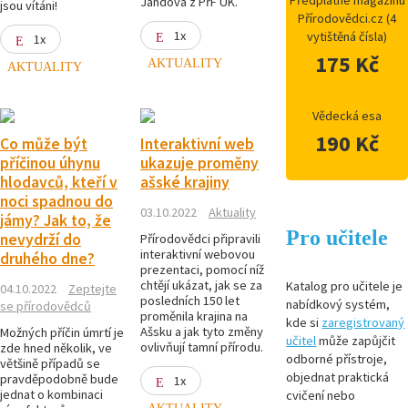
Předplatné magazínu
Jandová z PřF UK.
jsou vítáni!
Přírodovědci.cz (4
1x
vytištěná čísla)
1x
175 Kč
AKTUALITY
AKTUALITY
Vědecká esa
190 Kč
Co může být
Interaktivní web
příčinou úhynu
ukazuje proměny
hlodavců, kteří v
ašské krajiny
noci spadnou do
03.10.2022
Aktuality
jámy? Jak to, že
Pro učitele
nevydrží do
Přírodovědci připravili
interaktivní webovou
druhého dne?
prezentaci, pomocí níž
chtějí ukázat, jak se za
Katalog pro učitele je
04.10.2022
Zeptejte
posledních 150 let
nabídkový systém,
se přírodovědců
proměnila krajina na
kde si
zaregistrovaný
Ašsku a jak tyto změny
Možných příčin úmrtí je
učitel
může zapůjčit
ovlivňují tamní přírodu.
zde hned několik, ve
odborné přístroje,
většině případů se
objednat praktická
pravděpodobně bude
1x
jednat o kombinaci
cvičení nebo
AKTUALITY