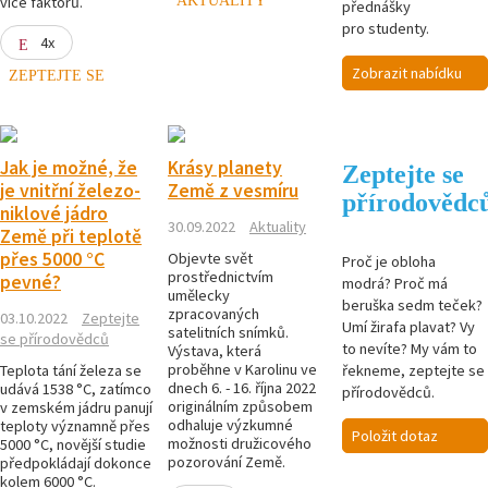
více faktorů.
přednášky
pro studenty.
4x
Zobrazit nabídku
ZEPTEJTE SE
Jak je možné, že
Krásy planety
Zeptejte se
je vnitřní železo-
Země z vesmíru
přírodovědc
niklové jádro
30.09.2022
Aktuality
Země při teplotě
přes 5000 °C
Objevte svět
Proč je obloha
prostřednictvím
pevné?
modrá? Proč má
umělecky
beruška sedm teček?
zpracovaných
03.10.2022
Zeptejte
Umí žirafa plavat? Vy
satelitních snímků.
se přírodovědců
to nevíte? My vám to
Výstava, která
proběhne v Karolinu ve
řekneme, zeptejte se
Teplota tání železa se
dnech 6. - 16. října 2022
udává 1538 °C, zatímco
přírodovědců.
originálním způsobem
v zemském jádru panují
odhaluje výzkumné
teploty významně přes
Položit dotaz
možnosti družicového
5000 °C, novější studie
pozorování Země.
předpokládají dokonce
kolem 6000 °C.