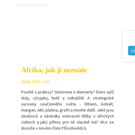
Katalog pro učitele
Zeptejte se přírodovědců
Razítková samoobslu
MAGAZÍN
VIDEO
FOTOGALERIE
Zo
Afrika, jak ji neznáte
08.06.2026 12:33
Pouště a pralesy? Slonovina a diamanty? Dnes spíš
doly, výsypky, hutě a odkaliště. A strategické
suroviny současného světa - l
ithium, kobalt,
mangan, nikl, platina, grafit a mnohé další.
Jaké jsou
okolnosti a následky intenzivní těžby v afrických
státech a jaký přínos pro ně vlastně má? Více se
dozvíte v novém čísle Přírodovědců.