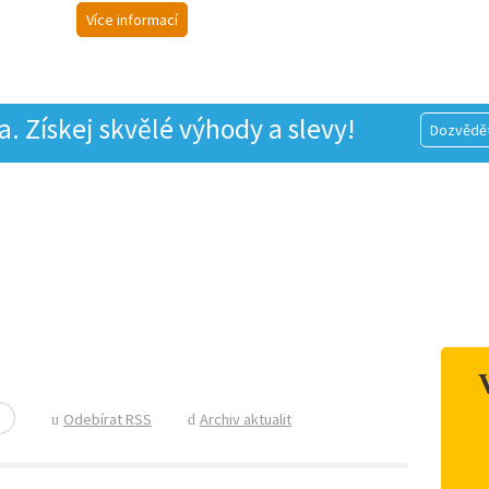
Více informací
 Získej skvělé výhody a slevy!
Dozvědět
Odebírat RSS
Archiv aktualit