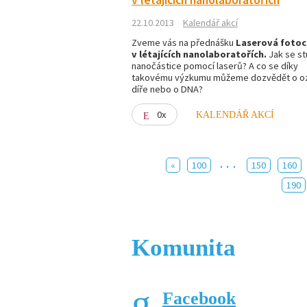
v létajících nanolaboratořích
22.10.2013
Kalendář akcí
Zveme vás na přednášku
Laserová foto
v létajících nanolaboratořích.
Jak se st
nanočástice pomocí laserů? A co se díky
takovému výzkumu můžeme dozvědět o o
díře nebo o DNA?
0x
KALENDÁŘ AKCÍ
...
«
100
150
160
190
Komunita
Facebook