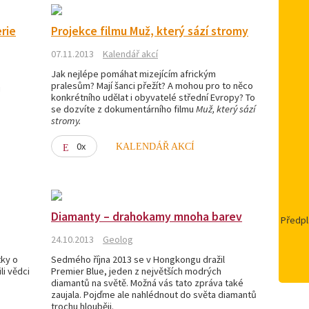
erie
Projekce filmu Muž, který sází stromy
07.11.2013
Kalendář akcí
Jak nejlépe pomáhat mizejícím africkým
pralesům? Mají šanci přežít? A mohou pro to něco
u
konkrétního udělat i obyvatelé střední Evropy? To
se dozvíte z dokumentárního filmu
Muž, který sází
stromy.
0x
KALENDÁŘ AKCÍ
Diamanty – drahokamy mnoha barev
Předpl
24.10.2013
Geolog
tky o
Sedmého října 2013 se v Hongkongu dražil
li vědci
Premier Blue, jeden z největších modrých
diamantů na světě. Možná vás tato zpráva také
zaujala. Pojďme ale nahlédnout do světa diamantů
trochu hlouběji.