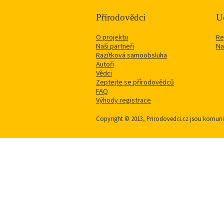
Přírodovědci
Uč
O projektu
Re
Naši partneři
Na
Razítková samoobsluha
Autoři
Vědci
Zeptejte se přírodovědců
FAQ
Výhody registrace
Copyright © 2013, Prirodovedci.cz jsou komu