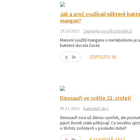
Jak a proč využívají některé bakt
mangan?
25.10.2013
Zeptejte se přírodovědců
Masivní využití manganu v metabolismu je 
bakterií docela časté.
2x
ZEPTEJTE SE
Dinosauři ve světle 21. století
05.11.2013
Kalendář akcí
Dinosauři sice už dávno vymřeli, ale pozna
jejich životě stále přibývají. Co nového zjisti
o těchto zvířatech v poslední době?
0x
KALENDÁŘ AKCÍ