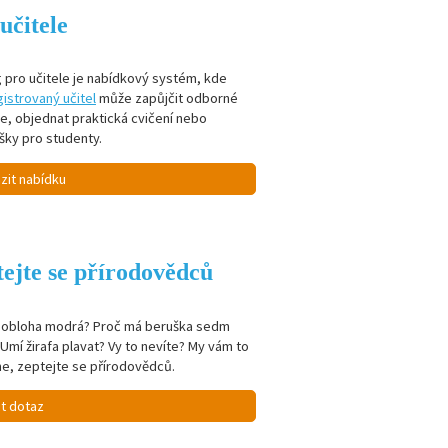
učitele
 pro učitele je nabídkový systém, kde
istrovaný učitel
může zapůjčit odborné
je, objednat praktická cvičení nebo
šky pro studenty.
zit nabídku
ejte se přírodovědců
e obloha modrá? Proč má beruška sedm
Umí žirafa plavat? Vy to nevíte? My vám to
e, zeptejte se přírodovědců.
it dotaz