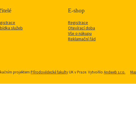
itelé
E-shop
gistrace
Registrace
bídka služeb
Otevírací doba
Vše o nákupu
Reklamační řád
nikačním projektem
Přírodovědecké fakulty
UK v Praze. Vytvořilo
Andweb s.r.o.
Map