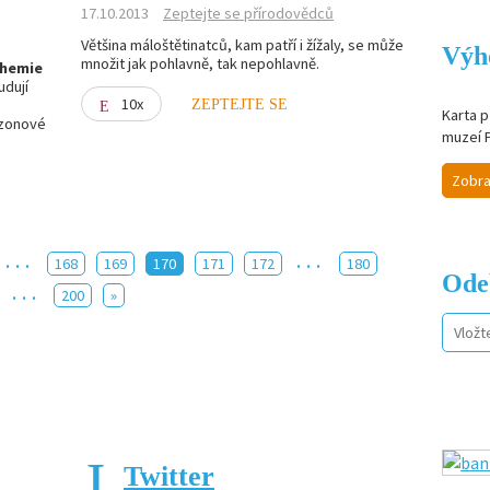
17.10.2013
Zeptejte se přírodovědců
Většina máloštětinatců, kam patří i žížaly, se může
Výh
množit jak pohlavně, tak nepohlavně.
chemie
udují
10x
ZEPTEJTE SE
Karta p
zonové
muzeí 
Zobra
...
...
168
169
170
171
172
180
Ode
...
200
»
Twitter