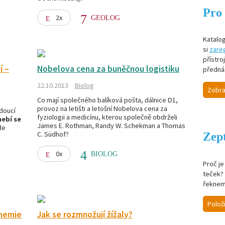
Pro 
2x
GEOLOG
Katalog
si
zareg
přístro
í –
Nobelova cena za buněčnou logistiku
předná
22.10.2013
Biolog
Zobra
Co mají společného balíková pošta, dálnice D1,
provoz na letišti a letošní Nobelova cena za
doucí
fyziologii a medicínu, kterou společně obdrželi
ebí se
James E. Rothman, Randy W. Schekman a Thomas
de
C. Südhof?
Zept
0x
BIOLOG
Proč j
teček? 
řeknem
Polož
chemie
Jak se rozmnožují žížaly?