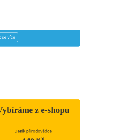
 se více
Vybíráme z e-shopu
Deník přírodovědce