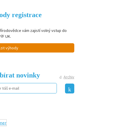
ody registrace
řírodovědce vám zajistí volný vstup do
PřF UK.
zit výhody
bírat novinky
Archiv