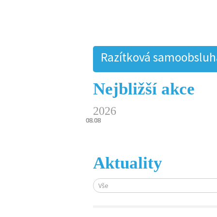
Razítková samoobsluha.
Nejbližší akce
2026
08.08
08.08
08.08
08.08
08.08
Aktuality
Vše