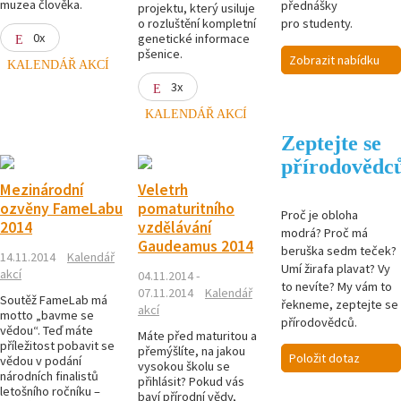
muzea člověka.
přednášky
projektu, který usiluje
o rozluštění kompletní
pro studenty.
0x
genetické informace
pšenice.
Zobrazit nabídku
KALENDÁŘ AKCÍ
3x
KALENDÁŘ AKCÍ
Zeptejte se
přírodovědc
Mezinárodní
Veletrh
ozvěny FameLabu
pomaturitního
Proč je obloha
2014
vzdělávání
modrá? Proč má
Gaudeamus 2014
beruška sedm teček?
14.11.2014
Kalendář
Umí žirafa plavat? Vy
akcí
04.11.2014 -
to nevíte? My vám to
07.11.2014
Kalendář
Soutěž FameLab má
řekneme, zeptejte se
akcí
motto „bavme se
přírodovědců.
vědou“. Teď máte
Máte před maturitou a
příležitost pobavit se
přemýšlíte, na jakou
Položit dotaz
vědou v podání
vysokou školu se
národních finalistů
přihlásit? Pokud vás
letošního ročníku –
baví přírodní vědy,