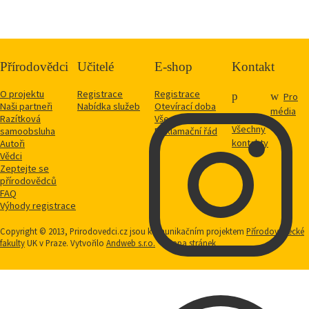
Přírodovědci
Učitelé
E-shop
Kontakt
O projektu
Registrace
Registrace
Pro
Naši partneři
Nabídka služeb
Otevírací doba
média
Razítková
Vše o nákupu
Všechny
samoobsluha
Reklamační řád
kontakty
Autoři
Vědci
Zeptejte se
přírodovědců
FAQ
Výhody registrace
Copyright © 2013, Prirodovedci.cz jsou komunikačním projektem
Přírodovědecké
fakulty
UK v Praze. Vytvořilo
Andweb s.r.o.
Mapa stránek