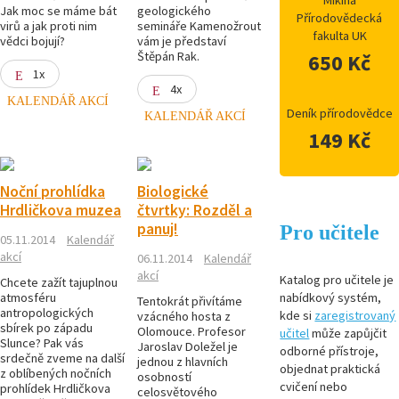
Mikina
Jak moc se máme bát
geologického
Přírodovědecká
virů a jak proti nim
semináře Kamenožrout
fakulta UK
vědci bojují?
vám je představí
Štěpán Rak.
650 Kč
1x
4x
KALENDÁŘ AKCÍ
Deník přírodovědce
KALENDÁŘ AKCÍ
149 Kč
Noční prohlídka
Biologické
Hrdličkova muzea
čtvrtky: Rozděl a
panuj!
Pro učitele
05.11.2014
Kalendář
akcí
06.11.2014
Kalendář
akcí
Katalog pro učitele je
Chcete zažít tajuplnou
atmosféru
nabídkový systém,
Tentokrát přivítáme
antropologických
kde si
zaregistrovaný
vzácného hosta z
sbírek po západu
Olomouce. Profesor
učitel
může zapůjčit
Slunce? Pak vás
Jaroslav Doležel je
odborné přístroje,
srdečně zveme na další
jednou z hlavních
objednat praktická
z oblíbených nočních
osobností
cvičení nebo
prohlídek Hrdličkova
celosvětového