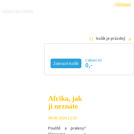
Registrace
Přihlášení
Katalog pro učitele
Zeptejte se přírodovědců
Razítková samoobsluha
Pro média
košík je prázdný
Celkem Kč
Zobrazit košík
0,-
KALENDÁŘ AKCÍ
MAGAZÍN
VIDEO
FOTOGALERIE
KE STAŽENÍ
E-SHOP
Afrika, jak
ji neznáte
08.06.2026 12:33
Pouště a pralesy?