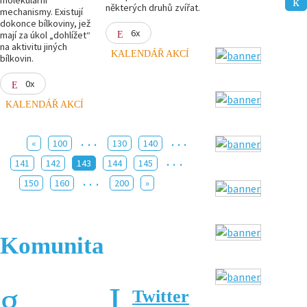
některých druhů zvířat.
mechanismy. Existují
dokonce bílkoviny, jež
6x
mají za úkol „dohlížet“
na aktivitu jiných
KALENDÁŘ AKCÍ
bílkovin.
0x
KALENDÁŘ AKCÍ
...
...
«
100
130
140
...
141
142
143
144
145
...
150
160
200
»
Komunita
Twitter