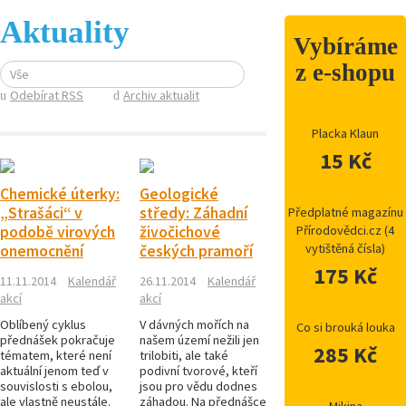
Aktuality
Vybíráme
z e-shopu
Vše
Odebírat RSS
Archiv aktualit
Placka Klaun
15 Kč
Chemické úterky:
Geologické
„Strašáci“ v
středy: Záhadní
Předplatné magazínu
podobě virových
živočichové
Přírodovědci.cz (4
vytištěná čísla)
onemocnění
českých pramoří
175 Kč
11.11.2014
Kalendář
26.11.2014
Kalendář
akcí
akcí
Oblíbený cyklus
V dávných mořích na
Co si brouká louka
přednášek pokračuje
našem území nežili jen
285 Kč
tématem, které není
trilobiti, ale také
aktuální jenom teď v
podivní tvorové, kteří
souvislosti s ebolou,
jsou pro vědu dodnes
ale vlastně neustále.
záhadou. Na přednášce