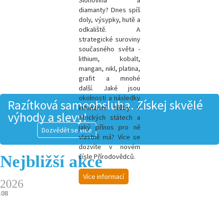
Slonovina a
diamanty? Dnes spíš
doly, výsypky, hutě a
odkaliště. A
strategické suroviny
současného světa -
l
ithium, kobalt,
mangan, nikl, platina,
grafit a mnohé
další.
Jaké jsou
okolnosti a následky
Razítková samoobsluha. Získej skvělé
intenzivní těžby v
výhody a slevy!
afrických státech a
jaký přínos pro ně
Dozvědět se více
vlastně má? Více se
dozvíte v novém
Nejbližší akce
čísle Přírodovědců.
Více informací
2026
.08
.08
.08
.08
.08