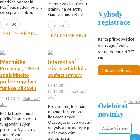
mladých badatelů,
zveme vás k našemu
kteří vás nadchnou pro
stánku na veletrhu
svou práci a obor.
Výhody
Gaudeamus v Brně.
registrace
0x
1x
KALENDÁŘ AKCÍ
KALENDÁŘ AKCÍ
Karta přírodovědce
vám zajistí volný
vstup do muzeí PřF
UK.
Přednáška
Interaktivní
Proteiny „14-3-3“
výstava Lidské a
Zobrazit výhody
aneb Mnoho
zvířecí smysly
podob regulace
03.11.2014 -
funkce bílkovin
05.11.2014
Kalendář
akcí
11.11.2014
Kalendář
Archiv
Odebírat
akcí
Prozkoumejte s námi
možnosti a omezení
novinky
Každá buňka musí
lidských smyslů!
pečlivě kontrolovat
Otestujte si své vlastní
fungování svých
smysly a porovnejte je
proteinů. Využívá k
s překvapivými
tomu různé
schopnostmi
molekulární