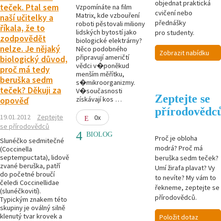
objednat praktická
teček. Ptal sem
Vzpomínáte na film
cvičení nebo
Matrix, kde vzbouření
naší učitelky a
přednášky
roboti pěstovali miliony
říkala, že to
lidských bytostí jako
pro studenty.
zodpovědět
biologické elektrárny?
nelze. Je nějaký
Něco podobného
Zobrazit nabídku
připravují američtí
biologický důvod,
vědci v�poněkud
proč má tedy
menším měřítku,
beruška sedm
s�mikroorganizmy.
teček? Děkuji za
V�současnosti
Zeptejte se
získávají kos …
opověď
přírodovědc
19.01.2012
Zeptejte
0x
se přírodovědců
BIOLOG
Proč je obloha
Slunéčko sedmitečné
modrá? Proč má
(Coccinella
septempuctata), lidově
beruška sedm teček?
zvané beruška, patří
Umí žirafa plavat? Vy
do početné broučí
to nevíte? My vám to
čeledi Coccinellidae
řekneme, zeptejte se
(slunéčkovití).
přírodovědců.
Typickým znakem této
skupiny je oválný silně
klenutý tvar krovek a
Položit dotaz