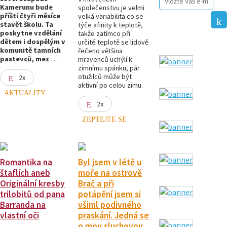
Kamerunu bude
společenstvu je velmi
příští čtyři měsíce
velká variabilita co se
stavět školu. Ta
týče afinity k teplotě,
poskytne vzdělání
takže zatímco při
dětem i dospělým v
určité teplotě se lidově
komunitě tamních
řečeno většina
pastevců, mez
…
mravenců uchýlí k
zimnímu spánku, pár
otužilců může být
2x
aktivní po celou zimu.
AKTUALITY
2x
ZEPTEJTE SE
Romantika na
Byl jsem v létě u
štaflích aneb
moře na ostrově
Originální kresby
Brač a při
trilobitů od pana
potápění jsem si
Barranda na
všiml podivného
vlastní oči
praskání. Jedná se
o mou sluchovou