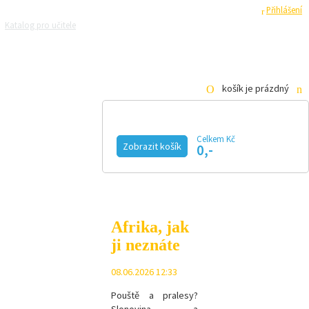
Registrace
Přihlášení
Katalog pro učitele
Zeptejte se přírodovědců
Razítková samoobsluha
Pro média
košík je prázdný
Celkem Kč
Zobrazit košík
0,-
KALENDÁŘ AKCÍ
MAGAZÍN
VIDEO
FOTOGALERIE
KE STAŽENÍ
E-SHOP
Afrika, jak
ji neznáte
08.06.2026 12:33
Pouště a pralesy?