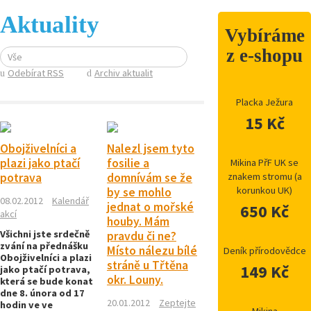
Aktuality
Vybíráme
z e-shopu
Vše
Odebírat RSS
Archiv aktualit
Placka Ježura
15 Kč
Obojživelníci a
Nalezl jsem tyto
plazi jako ptačí
fosilie a
Mikina PřF UK se
potrava
domnívám se že
znakem stromu (a
korunkou UK)
by se mohlo
08.02.2012
Kalendář
jednat o mořské
650 Kč
akcí
houby. Mám
Všichni jste srdečně
pravdu či ne?
zvání na přednášku
Místo nálezu bílé
Deník přírodovědce
Obojživelníci a plazi
stráně u Třtěna
149 Kč
jako ptačí potrava,
okr. Louny.
která se bude konat
dne 8. února od 17
20.01.2012
Zeptejte
hodin ve ve