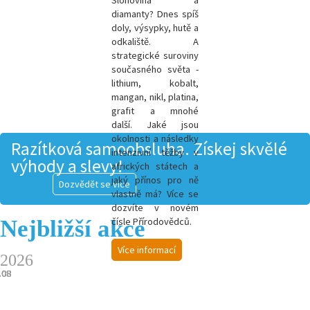
Slonovina a
diamanty? Dnes spíš
doly, výsypky, hutě a
odkaliště. A
strategické suroviny
současného světa -
l
ithium, kobalt,
mangan, nikl, platina,
grafit a mnohé
další.
Jaké jsou
okolnosti a následky
Razítková samoobsluha. Získej skvělé
intenzivní těžby v
výhody a slevy!
afrických státech a
jaký přínos pro ně
Dozvědět se více
vlastně má? Více se
dozvíte v novém
Nejbližší akce
čísle Přírodovědců.
Více informací
2026
.08
.08
.08
.08
.08