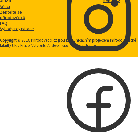
kontakty
Autoři
Vědci
Zeptejte se
přírodovědců
FAQ
Výhody registrace
Copyright © 2013, Prirodovedci.cz jsou komunikačním projektem
Přírodovědecké
fakulty
UK v Praze. Vytvořilo
Andweb s.r.o.
Mapa stránek