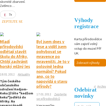
skvrnité zbarvení.
Zatímco…
7x
Výhody
ZEPTEJTE SE
registrace
Karta přírodovědce
Mladí
Byl jsem dnes v
vám zajistí volný
přírodovědci
lese a viděl jsem
vstup do muzeí PřF
odlétají stavět
pohybovat se
UK.
školu do Afriky.
mravence po
Chtějí zachránit
mraveništi. Je to v
Zobrazit výhody
horský mlžný les
polovině ledna
normální? Pokud
18.01.2012
Aktuality
ano, co to
napovídá o stavu
Tým českého
občanského
přírody?
Archiv
Odebírat
sdružení Kedjom-
Keku [čtěte "kedžom
17.01.2012
Zeptejte
novinky
keku"]odlétá do
se přírodovědců
Afriky. Na
severozápadě
V mravenčím