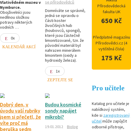
Mikina
se přírodovědců
Vlativědném muzeu v
Přírodovědecká
Nymburce.
Domníváte se správně,
fakulta UK
Obojživelníci jsou
jedná se opravdu o
nedílnou složkou
650 Kč
části koster
potravy některých
živočišných hub
vodních …
(houbovců, spongií),
které jsou částečně
Předplatné magazínu
0x
limonitizované, tzn. že
Přírodovědci.cz (4
původní materiál byl
KALENDÁŘ AKCÍ
vytištěná čísla)
nahrazen minerálem
limonitem (oxidy a
175 Kč
hydroxidy železa).
1x
ZEPTEJTE SE
Pro učitele
Katalog pro učitele je
Dobrý den, v
Budou kosmické
nabídkový systém,
úvodu vaší rubriky
sondy napájet
kde si
zaregistrovaný
jsem si přečetl, že
mikrobi?
učitel
může zapůjčit
víte proč má
19.01.2012
Biolog
odborné přístroje,
beruška sedm