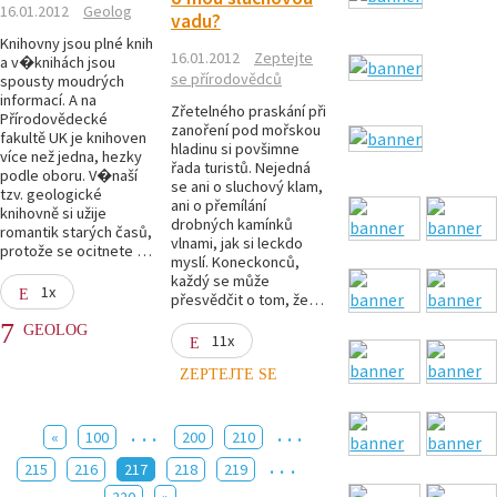
16.01.2012
Geolog
vadu?
Knihovny jsou plné knih
16.01.2012
Zeptejte
a v�knihách jsou
se přírodovědců
spousty moudrých
informací. A na
Zřetelného praskání při
Přírodovědecké
zanoření pod mořskou
fakultě UK je knihoven
hladinu si povšimne
více než jedna, hezky
řada turistů. Nejedná
podle oboru. V�naší
se ani o sluchový klam,
tzv. geologické
ani o přemílání
knihovně si užije
drobných kamínků
romantik starých časů,
vlnami, jak si leckdo
protože se ocitnete …
myslí. Koneckonců,
každý se může
1x
přesvědčit o tom, že…
GEOLOG
11x
ZEPTEJTE SE
...
...
«
100
200
210
...
215
216
217
218
219
220
»