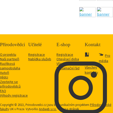
Přírodovědci
Učitelé
E-shop
Kontakt
O projektu
Registrace
Registrace
Pro
Naši partneři
Nabídka služeb
Otevírací doba
média
Razítková
Vše o nákupu
Všechny
samoobsluha
Reklamační řád
kontakty
Autoři
Vědci
Zeptejte se
přírodovědců
FAQ
Výhody registrace
Copyright © 2013, Prirodovedci.cz jsou komunikačním projektem
Přírodovědecké
fakulty
UK v Praze. Vytvořilo
Andweb s.r.o.
Mapa stránek