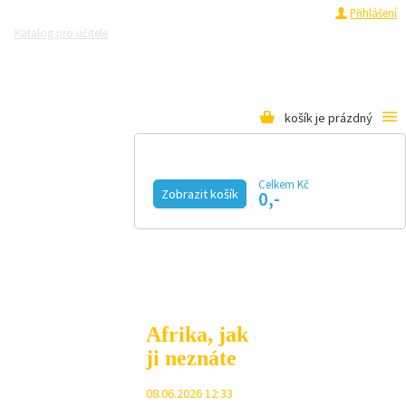
Registrace
Přihlášení
Katalog pro učitele
Zeptejte se přírodovědců
Razítková samoobsluha
Pro média
košík je prázdný
Celkem Kč
Zobrazit košík
0,-
KALENDÁŘ AKCÍ
MAGAZÍN
VIDEO
FOTOGALERIE
KE STAŽENÍ
E-SHOP
Afrika, jak
ji neznáte
08.06.2026 12:33