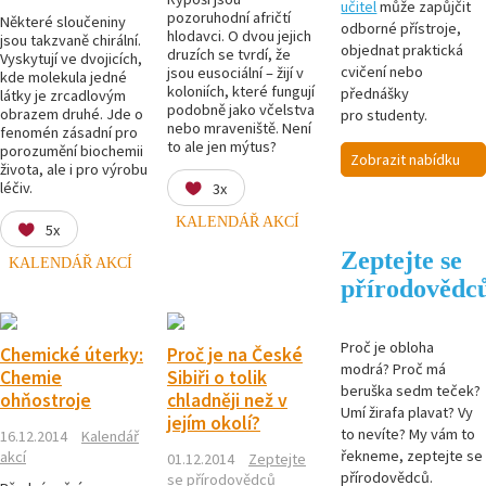
učitel
může zapůjčit
pozoruhodní afričtí
Některé sloučeniny
odborné přístroje,
hlodavci. O dvou jejich
jsou takzvaně chirální.
objednat praktická
druzích se tvrdí, že
Vyskytují ve dvojicích,
cvičení nebo
jsou eusociální – žijí v
kde molekula jedné
koloniích, které fungují
přednášky
látky je zrcadlovým
podobně jako včelstva
obrazem druhé. Jde o
pro studenty.
nebo mraveniště. Není
fenomén zásadní pro
to ale jen mýtus?
porozumění biochemii
Zobrazit nabídku
života, ale i pro výrobu
léčiv.
3x
KALENDÁŘ AKCÍ
5x
Zeptejte se
KALENDÁŘ AKCÍ
přírodovědc
Proč je obloha
Chemické úterky:
Proč je na České
modrá? Proč má
Chemie
Sibiři o tolik
beruška sedm teček?
ohňostroje
chladněji než v
Umí žirafa plavat? Vy
jejím okolí?
to nevíte? My vám to
16.12.2014
Kalendář
řekneme, zeptejte se
akcí
01.12.2014
Zeptejte
přírodovědců.
se přírodovědců