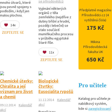
se přírodovědců
mnoho útvarů, které
jsou pevně spojeny s
Vyjímání některých
Předplatné magazínu
podložím, i když jen
orgánů z těla
Přírodovědci.cz (4
malou plochou.
zemřelého (nejdříve z
vytištěná čísla)
dutiny břišní a hrudní,
14x
později i lebeční) se
175 Kč
stalo součástí
ZEPTEJTE SE
mumifikačního procesu
v průběhu egyptské
Mikina
Staré říše.
Přírodovědecká
fakulta UK
11x
650 Kč
ZEPTEJTE SE
Chemické úterky:
Biologické
Pro učitele
Chiralita a její
čtvrtky:
význam pro život
Eusocialita rypošů
a chemii
Katalog pro učitele je
11.12.2014
Kalendář
nabídkový systém,
akcí
09.12.2014
Kalendář
kde si
zaregistrovaný
akcí
Rypoši jsou