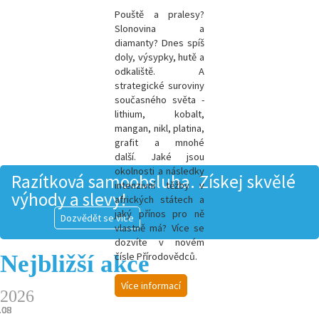
Pouště a pralesy?
Slonovina a
diamanty? Dnes spíš
doly, výsypky, hutě a
odkaliště. A
strategické suroviny
současného světa -
l
ithium, kobalt,
mangan, nikl, platina,
grafit a mnohé
další.
Jaké jsou
okolnosti a následky
Razítková samoobsluha. Získej skvělé
intenzivní těžby v
výhody a slevy!
afrických státech a
jaký přínos pro ně
Dozvědět se více
vlastně má? Více se
dozvíte v novém
Nejbližší akce
čísle Přírodovědců.
Více informací
2026
.08
.08
.08
.08
.08