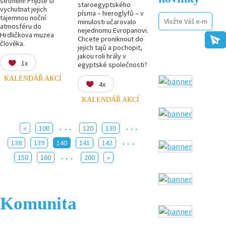
setmění! Přijďte si
staroegyptského
vychutnat jejich
písma – hieroglyfů – v
tajemnou noční
minulosti učarovalo
atmosféru do
nejednomu Evropanovi.
Hrdličkova muzea
Chcete proniknout do
člověka.
jejich tajů a pochopit,
jakou roli hrály v
1x
egyptské společnosti?
KALENDÁŘ AKCÍ
4x
KALENDÁŘ AKCÍ
...
...
«
100
120
130
...
138
139
140
141
142
...
150
160
200
»
Komunita