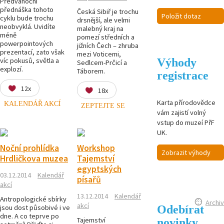
Předvánoční
přednáška tohoto
Česká Sibiř je trochu
Položit dotaz
cyklu bude trochu
drsnější, ale velmi
neobvyklá. Uvidíte
malebný kraj na
méně
pomezí středních a
powerpointových
jižních Čech – zhruba
prezentací, zato však
mezi Voticemi,
Výhody
víc pokusů, světla a
Sedlcem-Prčicí a
explozí.
Táborem.
registrace
12x
18x
Karta přírodovědce
KALENDÁŘ AKCÍ
ZEPTEJTE SE
vám zajistí volný
vstup do muzeí PřF
UK.
Noční prohlídka
Workshop
Zobrazit výhody
Hrdličkova muzea
Tajemství
egyptských
03.12.2014
Kalendář
písařů
akcí
13.12.2014
Kalendář
Antropologické sbírky
Archiv
akcí
Odebírat
jsou dost působivé i ve
dne. A co teprve po
novinky
Tajemství